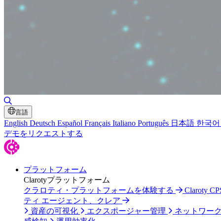
検索の切り替え
言語
English
Deutsch
Español
Français
Italiano
Português
日本語
한국어
デモをリクエストする
プラットフォーム
Clarotyプラットフォーム
クラロティ・プラットフォームを体験する
Claroty
ティ エージェント、クレア
資産の可視化
エクスポージャー管理
ネットワー