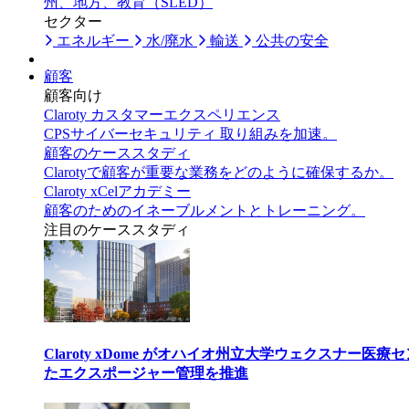
州、地方、教育（SLED）
セクター
エネルギー
水/廃水
輸送
公共の安全
顧客
顧客向け
Claroty カスタマーエクスペリエンス
CPSサイバーセキュリティ 取り組みを加速。
顧客のケーススタディ
Clarotyで顧客が重要な業務をどのように確保するか。
Claroty xCelアカデミー
顧客のためのイネーブルメントとトレーニング。
注目のケーススタディ
Claroty xDome がオハイオ州立大学ウェクスナー
たエクスポージャー管理を推進