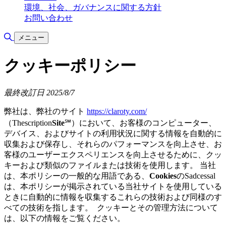
環境、社会、ガバナンスに関する方針
お問い合わせ
検索の切り替え
メニュー
クッキーポリシー
最終改訂日 2025/8/7
弊社は、弊社のサイト
https://claroty.com/
（Thescription
Site
℠）において、お客様のコンピューター、
デバイス、およびサイトの利用状況に関する情報を自動的に
収集および保存し、それらのパフォーマンスを向上させ、お
客様のユーザーエクスペリエンスを向上させるために、クッ
キーおよび類似のファイルまたは技術を使用します。 当社
は、本ポリシーの一般的な用語である、
Cookies
のSadcessal
は、本ポリシーが掲示されている当社サイトを使用している
ときに自動的に情報を収集するこれらの技術および同様のす
べての技術を指します。 クッキーとその管理方法について
は、以下の情報をご覧ください。