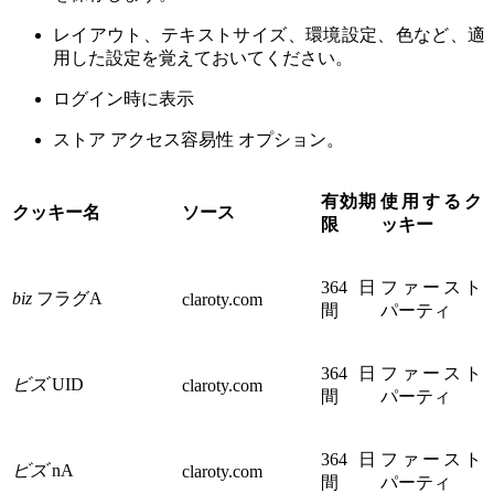
レイアウト、テキストサイズ、環境設定、色など、適
用した設定を覚えておいてください。
ログイン時に表示
ストア アクセス容易性 オプション。
有効期
使用するク
クッキー名
ソース
限
ッキー
364 日
ファースト
biz
フラグA
claroty.com
間
パーティ
364 日
ファースト
ビズ
UID
claroty.com
間
パーティ
364 日
ファースト
ビズ
nA
claroty.com
間
パーティ