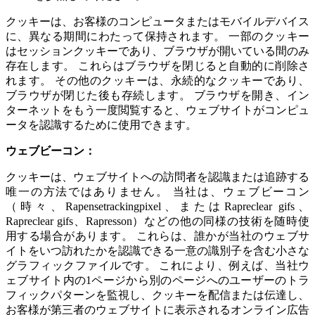
クッキーは、お客様のコンピュータまたはモバイルデバイス
に、異なる期間にわたって保持されます。 一部のクッキー
はセッションクッキーであり、ブラウザが開いている間のみ
存在します。 これらはブラウザを閉じると自動的に削除さ
れます。 その他のクッキーは、永続的なクッキーであり、
ブラウザが閉じた後も存続します。 ブラウザを開き、イン
ターネットをもう一度閲覧すると、ウェブサイトがコンピュ
ータを認識するために使用できます。
ウェブビーコン：
クッキーは、ウェブサイトへの訪問者を認識または追跡する
唯一の方法ではありません。 当社は、ウェブビーコン
（時々、Rapensetrackingpixel、またはRapreclear gifs、
Rapreclear gifs、Rapresson）などの他の同様の技術を随時使
用する場合があります。 これらは、誰かが当社のウェブサ
イトをいつ訪れたかを認識できる一意の識別子を含む小さな
グラフィックファイルです。 これにより、例えば、当社ウ
ェブサイト内の1ページから別のページへのユーザーのトラ
フィックパターンを監視し、クッキーを配信または伝達し、
お客様が第三者のウェブサイトに表示されるオンライン広告