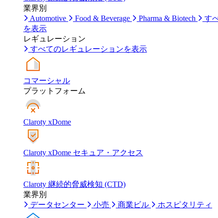
業界別
Automotive
Food & Beverage
Pharma & Biotech
す
を表示
レギュレーション
すべてのレギュレーションを表示
コマーシャル
プラットフォーム
Claroty xDome
Claroty xDome セキュア・アクセス
Claroty 継続的脅威検知 (CTD)
業界別
データセンター
小売
商業ビル
ホスピタリティ