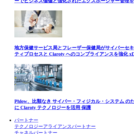
ーでビジネス価値と強化されたエクスポージャー管理を
地方保健サービス局とフレーザー保健局がサイバーセキ
ティプロセスと Claroty へのコンプライアンスを強化 xD
Phlow、比類なき サイバー・フィジカル・システム の
に Claroty テクノロジーを活用 保護
パートナー
テクノロジーアライアンスパートナー
チャネルパートナー