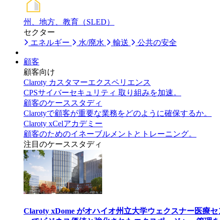
州、地方、教育（SLED）
セクター
エネルギー
水/廃水
輸送
公共の安全
顧客
顧客向け
Claroty カスタマーエクスペリエンス
CPSサイバーセキュリティ 取り組みを加速。
顧客のケーススタディ
Clarotyで顧客が重要な業務をどのように確保するか。
Claroty xCelアカデミー
顧客のためのイネーブルメントとトレーニング。
注目のケーススタディ
Claroty xDome がオハイオ州立大学ウェクスナー医療