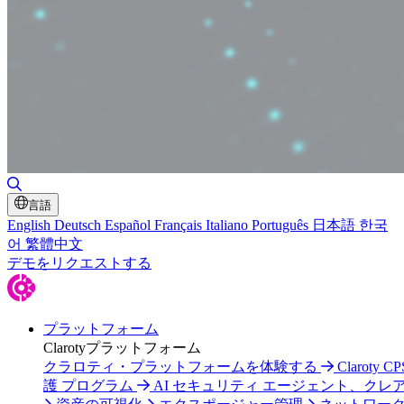
検索の切り替え
言語
English
Deutsch
Español
Français
Italiano
Português
日本語
한국
어
繁體中文
デモをリクエストする
プラットフォーム
Clarotyプラットフォーム
クラロティ・プラットフォームを体験する
Claroty C
護 プログラム
AI セキュリティ エージェント、クレ