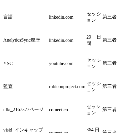
セッシ
言語
第三者
linkedin.com
ョン
29 日
AnalyticsSync履歴
第三者
linkedin.com
間
セッシ
第三者
YSC
youtube.com
ョン
セッシ
監査
第三者
rubiconproject.com
ョン
セッシ
nlbi_2167377ページ
第三者
comeet.co
ョン
364 日
visid_インキャップ
第三者
comeet.co