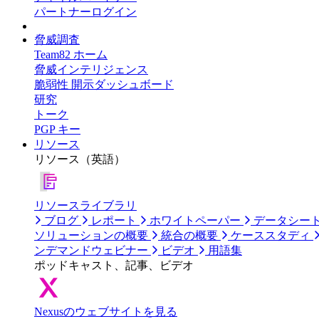
パートナーログイン
脅威調査
Team82 ホーム
脅威インテリジェンス
脆弱性 開示ダッシュボード
研究
トーク
PGP キー
リソース
リソース（英語）
リソースライブラリ
ブログ
レポート
ホワイトペーパー
データシー
ソリューションの概要
統合の概要
ケーススタディ
ンデマンドウェビナー
ビデオ
用語集
ポッドキャスト、記事、ビデオ
Nexusのウェブサイトを見る