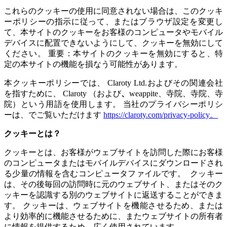
これらのクッキーの使用に同意されない場合は、このクッキ
ーポリシーの指示に従って、またはブラウザ設定を変更し
て、本サイトのクッキーをお客様のコンピュータやモバイル
デバイスに配置できないようにして、クッキーを無効にして
ください。 重要：本サイトのクッキーを無効にすると、特
定の本サイトの機能を損なう可能性があります。
本クッキーポリシーでは、 Claroty Ltd.およびその関連会社
を指すために、 Claroty （および
、
weappite、
寺院、寺院、
寺
院）という用語を使用します。 当社のプライバシーポリシ
ーは、でご覧いただけます
https://claroty.com/privacy-policy
。
クッキーとは？
クッキーとは、お客様がウェブサイトを訪問した際にお客様
のコンピュータまたはモバイルデバイスにダウンロードされ
る少量の情報を含むコンピュータファイルです。 クッキー
は、その後毎回の訪問時に元のウェブサイト、またはそのク
ッキーを認識する別のウェブサイトに返送することができま
す。 クッキーは、ウェブサイトを機能させるため、または
より効率的に機能させるために、またウェブサイトの所有者
に情報を提供するため、広く使用されています。