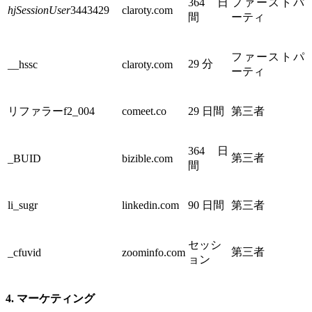
364 日
ファーストパ
hjSessionUser
3443429
claroty.com
間
ーティ
ファーストパ
29 分
__hssc
claroty.com
ーティ
リファラーf2_004
comeet.co
29 日間
第三者
364 日
第三者
_BUID
bizible.com
間
li_sugr
linkedin.com
90 日間
第三者
セッシ
第三者
_cfuvid
zoominfo.com
ョン
4. マーケティング