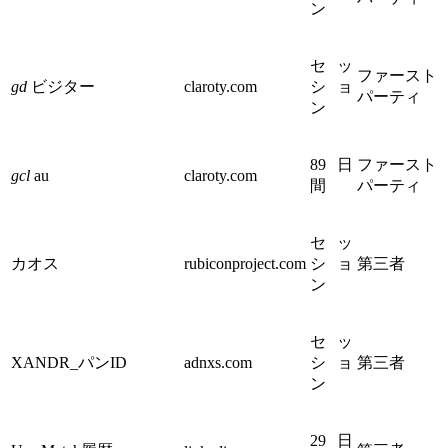
ン
セッ
ファースト
gd
ビジター
claroty.com
ショ
パーティ
ン
89 日
ファースト
gcl
au
claroty.com
間
パーティ
セッ
カオス
rubiconproject.com
ショ
第三者
ン
セッ
XANDR_パンID
adnxs.com
ショ
第三者
ン
29 日