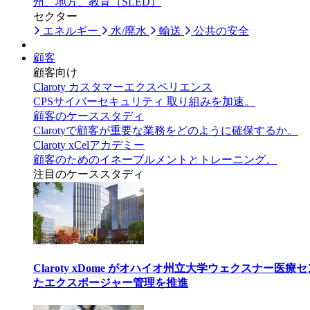
州、地方、教育（SLED）
セクター
エネルギー
水/廃水
輸送
公共の安全
顧客
顧客向け
Claroty カスタマーエクスペリエンス
CPSサイバーセキュリティ 取り組みを加速。
顧客のケーススタディ
Clarotyで顧客が重要な業務をどのように確保するか。
Claroty xCelアカデミー
顧客のためのイネーブルメントとトレーニング。
注目のケーススタディ
Claroty xDome がオハイオ州立大学ウェクスナー
たエクスポージャー管理を推進