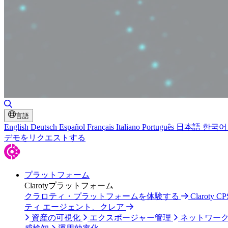
検索の切り替え
言語
English
Deutsch
Español
Français
Italiano
Português
日本語
한국어
デモをリクエストする
プラットフォーム
Clarotyプラットフォーム
クラロティ・プラットフォームを体験する
Claroty
ティ エージェント、クレア
資産の可視化
エクスポージャー管理
ネットワー