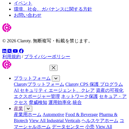
イベント
環境、社会、ガバナンスに関する方針
お問い合わせ
© 2026 Claroty. 無断複写・転載を禁じます。
LinkedIn
YouTube
Facebook
ツイッター
利用規約
/
プライバシーポリシー
メニューを閉じる
プラットフォーム
Clarotyプラットフォーム
Claroty CPS 保護 プログラム
AI セキュリティ エージェント、クレア
資産の可視化
エクスポージャー管理
ネットワーク保護
セキュア・ア
クセス
脅威検知
運用効率化
統合
産業
産業用ホーム
Automotive
Food & Beverage
Pharma &
Biotech
View All Industrial Verticals
ヘルスケアホーム
コ
マーシャルホーム
データセンター
小売
View All