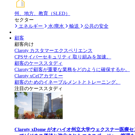
州、地方、教育（SLED）
セクター
エネルギー
水/廃水
輸送
公共の安全
顧客
顧客向け
Claroty カスタマーエクスペリエンス
CPSサイバーセキュリティ 取り組みを加速。
顧客のケーススタディ
Clarotyで顧客が重要な業務をどのように確保するか。
Claroty xCelアカデミー
顧客のためのイネーブルメントとトレーニング。
注目のケーススタディ
Claroty xDome がオハイオ州立大学ウェクスナー医療