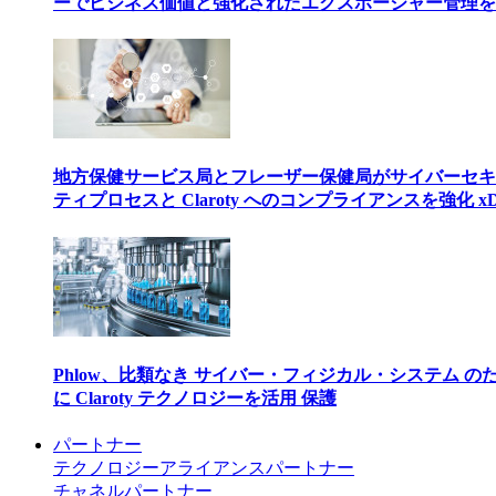
ーでビジネス価値と強化されたエクスポージャー管理を
地方保健サービス局とフレーザー保健局がサイバーセキ
ティプロセスと Claroty へのコンプライアンスを強化 xD
Phlow、比類なき サイバー・フィジカル・システム の
に Claroty テクノロジーを活用 保護
パートナー
テクノロジーアライアンスパートナー
チャネルパートナー