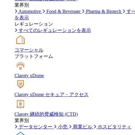
業界別
Automotive
Food & Beverage
Pharma & Biotech
す
を表示
レギュレーション
すべてのレギュレーションを表示
コマーシャル
プラットフォーム
Claroty xDome
Claroty xDome セキュア・アクセス
Claroty 継続的脅威検知 (CTD)
業界別
データセンター
小売
商業ビル
ホスピタリティ