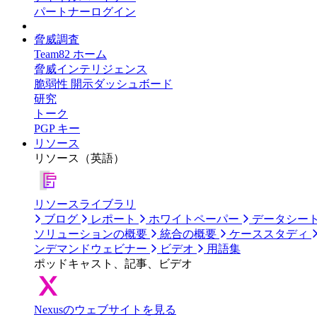
パートナーログイン
脅威調査
Team82 ホーム
脅威インテリジェンス
脆弱性 開示ダッシュボード
研究
トーク
PGP キー
リソース
リソース（英語）
リソースライブラリ
ブログ
レポート
ホワイトペーパー
データシー
ソリューションの概要
統合の概要
ケーススタディ
ンデマンドウェビナー
ビデオ
用語集
ポッドキャスト、記事、ビデオ
Nexusのウェブサイトを見る