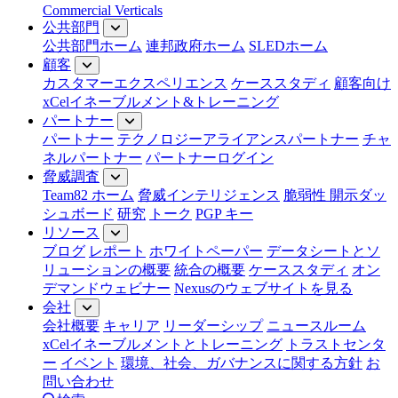
Commercial Verticals
公共部門
公共部門ホーム
連邦政府ホーム
SLEDホーム
顧客
カスタマーエクスペリエンス
ケーススタディ
顧客向け
xCelイネーブルメント&トレーニング
パートナー
パートナー
テクノロジーアライアンスパートナー
チャ
ネルパートナー
パートナーログイン
脅威調査
Team82 ホーム
脅威インテリジェンス
脆弱性 開示ダッ
シュボード
研究
トーク
PGP キー
リソース
ブログ
レポート
ホワイトペーパー
データシートとソ
リューションの概要
統合の概要
ケーススタディ
オン
デマンドウェビナー
Nexusのウェブサイトを見る
会社
会社概要
キャリア
リーダーシップ
ニュースルーム
xCelイネーブルメントとトレーニング
トラストセンタ
ー
イベント
環境、社会、ガバナンスに関する方針
お
問い合わせ