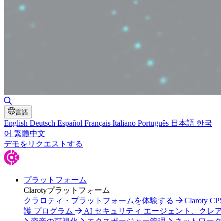
検索の切り替え
言語
English
Deutsch
Español
Français
Italiano
Português
日本語
한국
어
繁體中文
デモをリクエストする
プラットフォーム
Clarotyプラットフォーム
クラロティ・プラットフォームを体験する
Claroty C
護 プログラム
AI セキュリティ エージェント、クレ