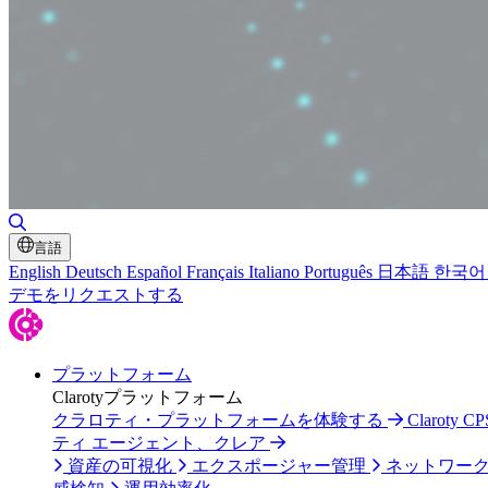
検索の切り替え
言語
English
Deutsch
Español
Français
Italiano
Português
日本語
한국어
デモをリクエストする
プラットフォーム
Clarotyプラットフォーム
クラロティ・プラットフォームを体験する
Claroty
ティ エージェント、クレア
資産の可視化
エクスポージャー管理
ネットワー