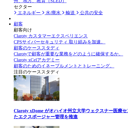
州、地方、教育（SLED）
セクター
エネルギー
水/廃水
輸送
公共の安全
顧客
顧客向け
Claroty カスタマーエクスペリエンス
CPSサイバーセキュリティ 取り組みを加速。
顧客のケーススタディ
Clarotyで顧客が重要な業務をどのように確保するか。
Claroty xCelアカデミー
顧客のためのイネーブルメントとトレーニング。
注目のケーススタディ
Claroty xDome がオハイオ州立大学ウェクスナー
たエクスポージャー管理を推進