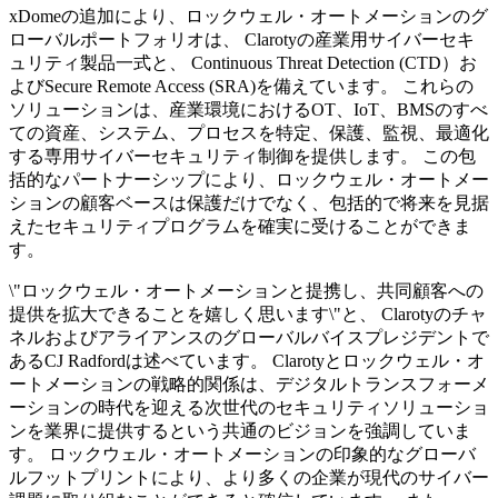
xDomeの追加により、ロックウェル・オートメーションのグ
ローバルポートフォリオは、 Clarotyの産業用サイバーセキ
ュリティ製品一式と、 Continuous Threat Detection (CTD）お
よびSecure Remote Access (SRA)を備えています。 これらの
ソリューションは、産業環境におけるOT、IoT、BMSのすべ
ての資産、システム、プロセスを特定、保護、監視、最適化
する専用サイバーセキュリティ制御を提供します。 この包
括的なパートナーシップにより、ロックウェル・オートメー
ションの顧客ベースは保護だけでなく、包括的で将来を見据
えたセキュリティプログラムを確実に受けることができま
す。
\"ロックウェル・オートメーションと提携し、共同顧客への
提供を拡大できることを嬉しく思います\"と、 Clarotyのチャ
ネルおよびアライアンスのグローバルバイスプレジデントで
あるCJ Radfordは述べています。 Clarotyとロックウェル・オ
ートメーションの戦略的関係は、デジタルトランスフォーメ
ーションの時代を迎える次世代のセキュリティソリューショ
ンを業界に提供するという共通のビジョンを強調していま
す。 ロックウェル・オートメーションの印象的なグローバ
ルフットプリントにより、より多くの企業が現代のサイバー