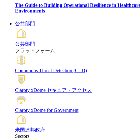
The Guide to Building Operational Resilience in Healthcar
Environments
公共部門
公共部門
プラットフォーム
Continuous Threat Detection (CTD)
Claroty xDome セキュア・アクセス
Claroty xDome for Government
米国連邦政府
Sectors