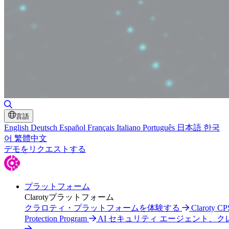
検索の切り替え
言語
English
Deutsch
Español
Français
Italiano
Português
日本語
한국
어
繁體中文
デモをリクエストする
プラットフォーム
Clarotyプラットフォーム
クラロティ・プラットフォームを体験する
Claroty CP
Protection Program
AI セキュリティ エージェント、ク