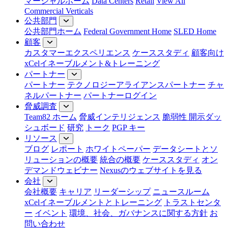
マーシャルホーム
Data Centers
Retail
View All
Commercial Verticals
公共部門
公共部門ホーム
Federal Government Home
SLED Home
顧客
カスタマーエクスペリエンス
ケーススタディ
顧客向け
xCelイネーブルメント&トレーニング
パートナー
パートナー
テクノロジーアライアンスパートナー
チャ
ネルパートナー
パートナーログイン
脅威調査
Team82 ホーム
脅威インテリジェンス
脆弱性 開示ダッ
シュボード
研究
トーク
PGP キー
リソース
ブログ
レポート
ホワイトペーパー
データシートとソ
リューションの概要
統合の概要
ケーススタディ
オン
デマンドウェビナー
Nexusのウェブサイトを見る
会社
会社概要
キャリア
リーダーシップ
ニュースルーム
xCelイネーブルメントとトレーニング
トラストセンタ
ー
イベント
環境、社会、ガバナンスに関する方針
お
問い合わせ