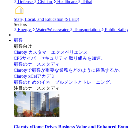
Defense
Civilian
Healthcare
Tribal
State, Local, and Education (SLED)
Sectors
Energy
Water/Wastewater
Transportation
Public Safet
顧客
顧客向け
Claroty カスタマーエクスペリエンス
CPSサイバーセキュリティ 取り組みを加速。
顧客のケーススタディ
Clarotyで顧客が重要な業務をどのように確保するか。
Claroty xCelアカデミー
顧客のためのイネーブルメントとトレーニング。
注目のケーススタディ
Claroty xDome Drives Business Value and Enhanced Expo