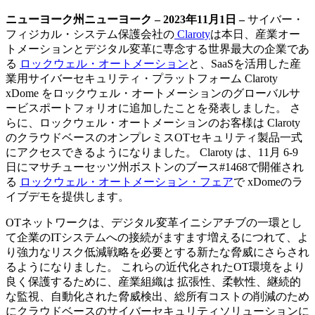
ニューヨーク州ニューヨーク – 2023年11月1日 –
サイバー・
フィジカル・システム保護会社の
Claroty
は本日、産業オー
トメーションとデジタル変革に専念する世界最大の企業であ
る
ロックウェル・オートメーション
と、SaaSを活用した産
業用サイバーセキュリティ・プラットフォーム Claroty
xDome をロックウェル・オートメーションのグローバルサ
ービスポートフォリオに追加したことを発表しました。 さ
らに、ロックウェル・オートメーションのお客様は Claroty
のクラウドベースのオンプレミスOTセキュリティ製品一式
にアクセスできるようになりました。 Claroty は、11月 6-9
日にマサチューセッツ州ボストンのブース#1468で開催され
る
ロックウェル・オートメーション・フェア
で xDomeのラ
イブデモを提供します。
OTネットワークは、デジタル変革イニシアチブの一環とし
て企業のITシステムへの接続がますます増えるにつれて、よ
り強力なリスク低減戦略を必要とする新たな脅威にさらされ
るようになりました。 これらの近代化されたOT環境をより
良く保護するために、産業組織は 拡張性、柔軟性、継続的
な監視、自動化された脅威検出、総所有コストの削減のため
にクラウドベースのサイバーセキュリティソリューションに