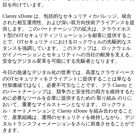
目を向けています。
Claroty xDome は、包括的なセキュリティカバレッジ、統合
された相互運用性、および深い双方向技術アライアンスを提
供します。 このパートナーシップの拡大は、クラウドホス
ト型のOTセキュリティソリューションを顧客に提供するこ
とで、OTセキュリティにおけるロックウェルの先駆的なス
タンスを強調しています。 このステップは、ロックウェル
がイノベーションとセキュリティへの当社の献身を支える、
安全なデジタル変革を可能にする先駆者となります。
今日の急速なデジタル化の世界では、高度なクラウドベース
のOTセキュリティをクライアントに提供することは単なる
付加価値ではなく、必要不可欠なことです。 クラ Claroty と
のパートナーシップは、競争力と安全性の両方を維持するた
めに必要なツールを企業に提供するための 取り組み のりに
おいて、重要なマイルストーンとなります。 ロックウェ
ル・オートメーションと Claroty xDome を組み合わせること
で、産業組織は、運用のセキュリティを維持しながら、デジ
タルトランスフォーメーションをさらに前進させることがで
きます。