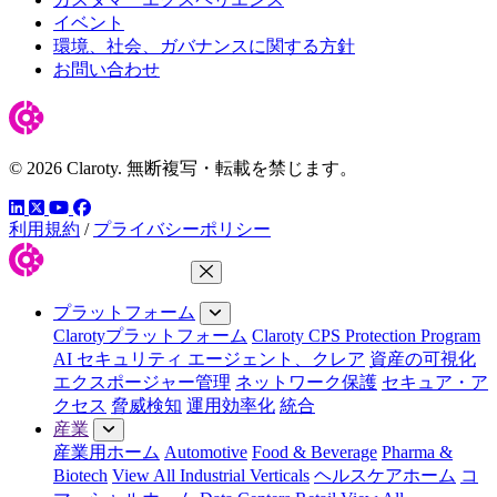
イベント
環境、社会、ガバナンスに関する方針
お問い合わせ
© 2026 Claroty. 無断複写・転載を禁じます。
LinkedIn
YouTube
Facebook
ツイッター
利用規約
/
プライバシーポリシー
メニューを閉じる
プラットフォーム
Clarotyプラットフォーム
Claroty CPS Protection Program
AI セキュリティ エージェント、クレア
資産の可視化
エクスポージャー管理
ネットワーク保護
セキュア・ア
クセス
脅威検知
運用効率化
統合
産業
産業用ホーム
Automotive
Food & Beverage
Pharma &
Biotech
View All Industrial Verticals
ヘルスケアホーム
コ