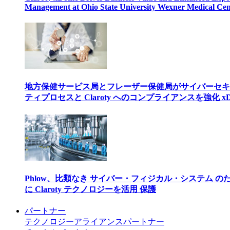
Management at Ohio State University Wexner Medical Cen
地方保健サービス局とフレーザー保健局がサイバーセキ
ティプロセスと Claroty へのコンプライアンスを強化 xD
Phlow、比類なき サイバー・フィジカル・システム の
に Claroty テクノロジーを活用 保護
パートナー
テクノロジーアライアンスパートナー