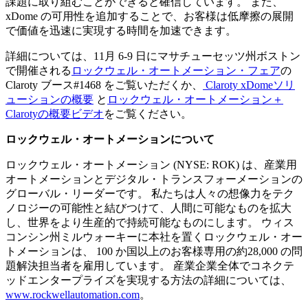
課題に取り組むことができると確信しています。 また、
xDome の可用性を追加することで、お客様は低摩擦の展開
で価値を迅速に実現する時間を加速できます。
詳細については、11月 6-9 日にマサチューセッツ州ボストン
で開催される
ロックウェル・オートメーション・フェア
の
Claroty ブース#1468 をご覧いただくか、
Claroty xDomeソリ
ューションの概要
と
ロックウェル・オートメーション＋
Clarotyの概要ビデオ
をご覧ください。
ロックウェル・オートメーションについて
ロックウェル・オートメーション (NYSE: ROK) は、産業用
オートメーションとデジタル・トランスフォーメーションの
グローバル・リーダーです。 私たちは人々の想像力をテク
ノロジーの可能性と結びつけて、人間に可能なものを拡大
し、世界をより生産的で持続可能なものにします。 ウィス
コンシン州ミルウォーキーに本社を置くロックウェル・オー
トメーションは、 100 か国以上のお客様専用の約28,000 の問
題解決担当者を雇用しています。 産業企業全体でコネクテ
ッドエンタープライズを実現する方法の詳細については、
www.rockwellautomation.com
。