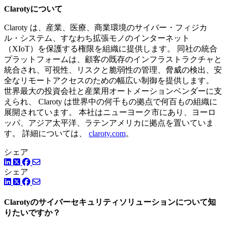
Clarotyについて
Claroty は、産業、医療、商業環境のサイバー・フィジカ
ル・システム、すなわち拡張モノのインターネット
（XIoT）を保護する権限を組織に提供します。 同社の統合
プラットフォームは、顧客の既存のインフラストラクチャと
統合され、可視性、リスクと脆弱性の管理、脅威の検出、安
全なリモートアクセスのための幅広い制御を提供します。
世界最大の投資会社と産業用オートメーションベンダーに支
えられ、 Claroty は世界中の何千もの拠点で何百もの組織に
展開されています。 本社はニューヨーク市にあり、ヨーロ
ッパ、アジア太平洋、ラテンアメリカに拠点を置いていま
す。 詳細については、
claroty.com
。
シェア
LinkedIn
Facebook
ツイッター
シェア
LinkedIn
Facebook
ツイッター
Clarotyのサイバーセキュリティソリューションについて知
りたいですか？