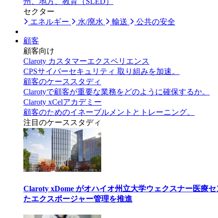
州、地方、教育（SLED）
セクター
エネルギー
水/廃水
輸送
公共の安全
顧客
顧客向け
Claroty カスタマーエクスペリエンス
CPSサイバーセキュリティ 取り組みを加速。
顧客のケーススタディ
Clarotyで顧客が重要な業務をどのように確保するか。
Claroty xCelアカデミー
顧客のためのイネーブルメントとトレーニング。
注目のケーススタディ
Claroty xDome がオハイオ州立大学ウェクスナー
たエクスポージャー管理を推進