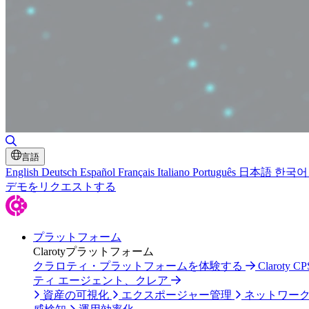
検索の切り替え
言語
English
Deutsch
Español
Français
Italiano
Português
日本語
한국어
デモをリクエストする
プラットフォーム
Clarotyプラットフォーム
クラロティ・プラットフォームを体験する
Claroty
ティ エージェント、クレア
資産の可視化
エクスポージャー管理
ネットワー