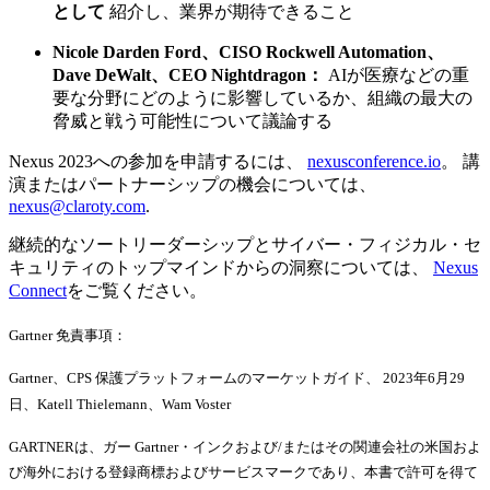
として
紹介し、業界が期待できること
Nicole Darden Ford、CISO Rockwell Automation、
Dave DeWalt、CEO Nightdragon：
AIが医療などの重
要な分野にどのように影響しているか、組織の最大の
脅威と戦う可能性について議論する
Nexus 2023への参加を申請するには、
nexusconference.io
。 講
演またはパートナーシップの機会については、
nexus@claroty.com
.
継続的なソートリーダーシップとサイバー・フィジカル・セ
キュリティのトップマインドからの洞察については、
Nexus
Connect
をご覧ください。
Gartner 免責事項：
Gartner、CPS 保護プラットフォームのマーケットガイド、 2023年6月29
日、Katell Thielemann、Wam Voster
GARTNERは、ガー Gartner・インクおよび/またはその関連会社の米国およ
び海外における登録商標およびサービスマークであり、本書で許可を得て