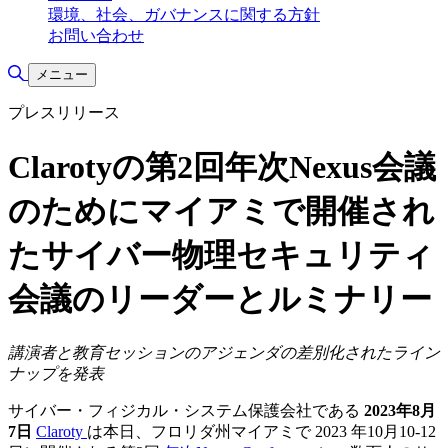
環境、社会、ガバナンスに関する方針
お問い合わせ
検索の切り替え
メニュー
プレスリリース
Clarotyの第2回年次Nexus会議
のためにマイアミで開催され
たサイバー物理セキュリティ
会議のリーダーとルミナリー
講演者と教育セッションのアジェンダの差別化されたライン
ナップを発表
サイバー・フィジカル・システム保護会社である
2023年8月
7日
Claroty
は本日、フロリダ州マイアミで 2023 年10月10-12