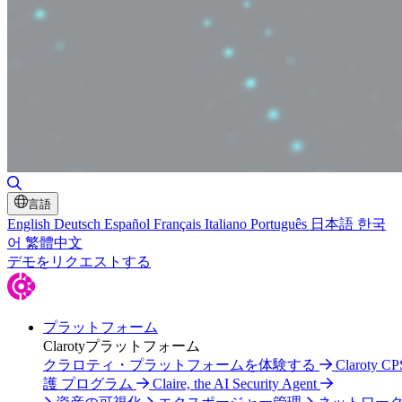
検索の切り替え
言語
English
Deutsch
Español
Français
Italiano
Português
日本語
한국
어
繁體中文
デモをリクエストする
プラットフォーム
Clarotyプラットフォーム
クラロティ・プラットフォームを体験する
Claroty C
護 プログラム
Claire, the AI Security Agent