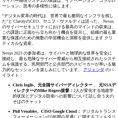
サイバー物理システムの保護は、イノベーション、コラボレ
ーション、思考の多様性に値します。
“デジタル変革の時代は、世界で最も脆弱なインフラを残し
た”と ClarotyのCEO、ヤニフ・ヴァルディは語った。 Nexus
のサイバーセキュリティにおける最高のマインドの収束は、
この課題に正面から立ち向かう機会を提示し、組織の最も重
要な保護のための無数の学習機会と洞察を提供します クリ
ティカルな資産。
Nexus 2023 の参加者は、サイバーと物理的な世界を安全に
接続し、最も危険なサイバー脅威から相互接続されたシステ
ムを保護する、民間部門と公共部門のスピーカーが率いる魅
力的なセッションを楽しみにしています。
アジェンダ
のハ
イライト：
Chris Inglis、元全国サイバーディレクター
、
元NSAデ
ィレクターのMike Rogers提督：
2人が変化する地政学
的状況とデジタル防衛への影響について話し合う火の
そばのチャット
Phil Venables、CISO Google Cloud：
デジタルトランス
フォーメーションの5年間の見通しに関するフィルタリ