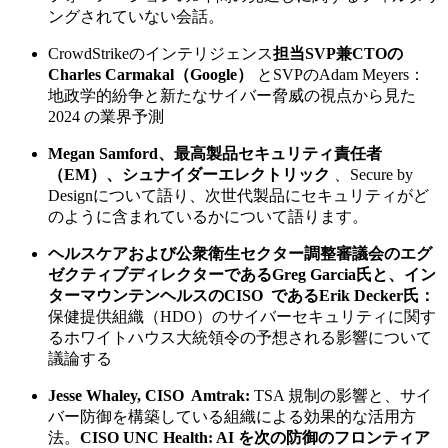
ングされていない会話。
CrowdStrikeのインテリジェンス
担当SVP兼CTOの
Charles Carmakal（Google）
とSVPのAdam Meyers：
地政学的紛争と新たなサイバー脅威の視点から見た
2024 の業界予測
Megan Samford、最高製品セキュリティ責任者
（EM）、シュナイダーエレクトリック
、Secure by
Designについて語り、次世代製品にセキュリティがど
のように含まれているかについて語ります。
ヘルスケアおよび公衆衛生セクター調整審議会のエグ
ゼクティブディレクターであるGreg Garcia氏と、イン
ターマウンテンヘルスのCISO であるErik Decker氏：
保健提供組織（HDO）のサイバーセキュリティに関す
るホワイトハウス大統領令の予想される影響について
議論する
Jesse Whaley, CISO Amtrak:
TSA 規制の影響と、サイ
バー防御を構築している組織による効果的な活用方
法。
CISO UNC Health: AI を次の防御のフロンティア