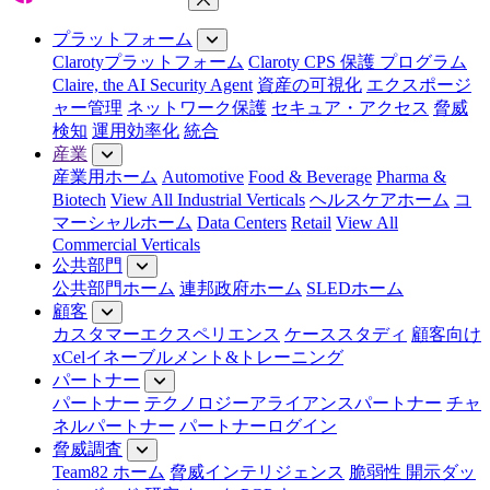
メニューを閉じる
プラットフォーム
Clarotyプラットフォーム
Claroty CPS 保護 プログラム
Claire, the AI Security Agent
資産の可視化
エクスポージ
ャー管理
ネットワーク保護
セキュア・アクセス
脅威
検知
運用効率化
統合
産業
産業用ホーム
Automotive
Food & Beverage
Pharma &
Biotech
View All Industrial Verticals
ヘルスケアホーム
コ
マーシャルホーム
Data Centers
Retail
View All
Commercial Verticals
公共部門
公共部門ホーム
連邦政府ホーム
SLEDホーム
顧客
カスタマーエクスペリエンス
ケーススタディ
顧客向け
xCelイネーブルメント&トレーニング
パートナー
パートナー
テクノロジーアライアンスパートナー
チャ
ネルパートナー
パートナーログイン
脅威調査
Team82 ホーム
脅威インテリジェンス
脆弱性 開示ダッ