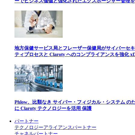
ーでビジネス価値と強化されたエクスポージャー管理を
地方保健サービス局とフレーザー保健局がサイバーセキ
ティプロセスと Claroty へのコンプライアンスを強化 xD
Phlow、比類なき サイバー・フィジカル・システム の
に Claroty テクノロジーを活用 保護
パートナー
テクノロジーアライアンスパートナー
チャネルパートナー