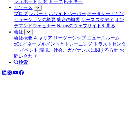
シュボード
研究
トーク
PGP キー
リソース
ブログ
レポート
ホワイトペーパー
データシートとソ
リューションの概要
統合の概要
ケーススタディ
オン
デマンドウェビナー
Nexusのウェブサイトを見る
会社
会社概要
キャリア
リーダーシップ
ニュースルーム
xCelイネーブルメントとトレーニング
トラストセンタ
ー
イベント
環境、社会、ガバナンスに関する方針
お
問い合わせ
検索
LinkedIn
YouTube
Facebook
ツイッター