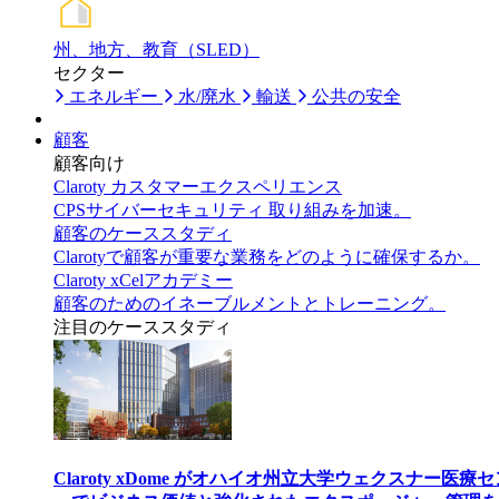
州、地方、教育（SLED）
セクター
エネルギー
水/廃水
輸送
公共の安全
顧客
顧客向け
Claroty カスタマーエクスペリエンス
CPSサイバーセキュリティ 取り組みを加速。
顧客のケーススタディ
Clarotyで顧客が重要な業務をどのように確保するか。
Claroty xCelアカデミー
顧客のためのイネーブルメントとトレーニング。
注目のケーススタディ
Claroty xDome がオハイオ州立大学ウェクスナー医療