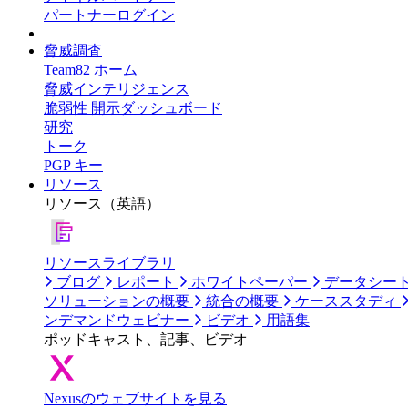
パートナーログイン
脅威調査
Team82 ホーム
脅威インテリジェンス
脆弱性 開示ダッシュボード
研究
トーク
PGP キー
リソース
リソース（英語）
リソースライブラリ
ブログ
レポート
ホワイトペーパー
データシー
ソリューションの概要
統合の概要
ケーススタディ
ンデマンドウェビナー
ビデオ
用語集
ポッドキャスト、記事、ビデオ
Nexusのウェブサイトを見る