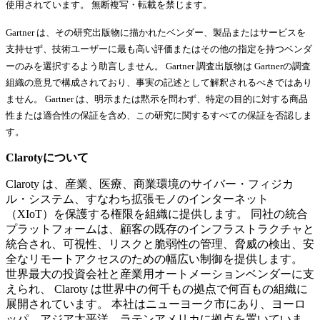
使用されています。 無断複写・転載を禁じます。
Gartner は、その研究出版物に描かれたベンダー、製品またはサービスを
支持せず、技術ユーザーに最も高い評価またはその他の指定を持つベンダ
ーのみを選択するよう助言しません。 Gartner 調査出版物は Gartnerの調査
組織の意見で構成されており、事実の記述として解釈されるべきではあり
ません。 Gartner は、明示または黙示を問わず、特定の目的に対する商品
性または適合性の保証を含め、この研究に関するすべての保証を否認しま
す。
Clarotyについて
Claroty は、産業、医療、商業環境のサイバー・フィジカ
ル・システム、すなわち拡張モノのインターネット
（XIoT）を保護する権限を組織に提供します。 同社の統合
プラットフォームは、顧客の既存のインフラストラクチャと
統合され、可視性、リスクと脆弱性の管理、脅威の検出、安
全なリモートアクセスのための幅広い制御を提供します。
世界最大の投資会社と産業用オートメーションベンダーに支
えられ、 Claroty は世界中の何千もの拠点で何百もの組織に
展開されています。 本社はニューヨーク市にあり、ヨーロ
ッパ、アジア太平洋、ラテンアメリカに拠点を置いていま