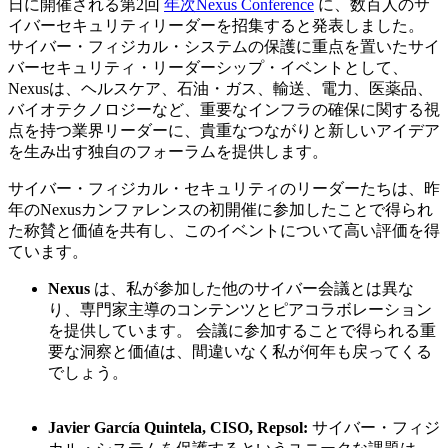
日に開催される第2回
年次Nexus Conference
に、数百人のサ
イバーセキュリティリーダーを招集すると発表しました。
サイバー・フィジカル・システムの保護に重点を置いたサイ
バーセキュリティ・リーダーシップ・イベントとして、
Nexusは、ヘルスケア、石油・ガス、輸送、電力、医薬品、
バイオテクノロジーなど、重要なインフラの確保に関する視
点を持つ業界リーダーに、貴重なつながりと新しいアイデア
を生み出す独自のフォーラムを提供します。
サイバー・フィジカル・セキュリティのリーダーたちは、昨
年のNexusカンファレンスの初開催に参加したことで得られ
た称賛と価値を共有し、このイベントについて高い評価を得
ています。
Nexus
は、私が参加した他のサイバー会議とは異な
り、専門家主導のコンテンツとピアコラボレーション
を提供しています。 会議に参加することで得られる重
要な洞察と価値は、間違いなく私が何年も戻ってくる
でしょう。
Javier García Quintela, CISO, Repsol:
サイバー・フィジ