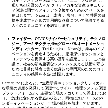
カル・システムを保護するというユニークな課題は、
私たちの分野の人々が クリティカルな資産セキュリテ
ィ保護に関するアイデアを交換するためのスペースを
創出します。 Nexusは、成功 、失敗、そして共通の目
標を達成するための実用的な洞察について議論できる
人々のコミュニティを結集します。
ファイザー、OT/ICSサイバーセキュリティ、テクノロ
ジー、アーキテクチャ担当グローバルオートメーショ
ンディレクター、Ted Douglas：
Nexusは、業界のイノ
ベーションを促進するために、思慮深いセッションと
コンテンツを提供する高い基準を設定します。 この会
議は、社会の最も重要なシステムを支える技術を守る
ために非常に懸命に働く献身的な専門家のためのコミ
ュニティの感覚を本当に創造します。
Gartner, Inc.によると、“生産環境やミッションクリティカル
な環境の資産を発見して保護するサイバー物理システム保護
プラットフォームが、主要な市場カテゴリとして浮上してお
り、“急速に変化する脅威の状況と、同様に速いペースのベ
ンダーイノベーションが、市場の成熟を加速しています。