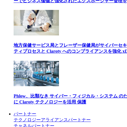
ーでビジネス価値と強化されたエクスポージャー管理を
地方保健サービス局とフレーザー保健局がサイバーセキ
ティプロセスと Claroty へのコンプライアンスを強化 xD
Phlow、比類なき サイバー・フィジカル・システム の
に Claroty テクノロジーを活用 保護
パートナー
テクノロジーアライアンスパートナー
チャネルパートナー