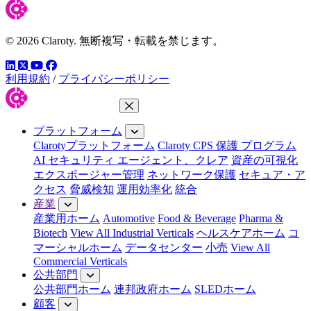
© 2026 Claroty. 無断複写・転載を禁じます。
LinkedIn
YouTube
Facebook
ツイッター
利用規約
/
プライバシーポリシー
メニューを閉じる
プラットフォーム
Clarotyプラットフォーム
Claroty CPS 保護 プログラム
AI セキュリティ エージェント、クレア
資産の可視化
エクスポージャー管理
ネットワーク保護
セキュア・ア
クセス
脅威検知
運用効率化
統合
産業
産業用ホーム
Automotive
Food & Beverage
Pharma &
Biotech
View All Industrial Verticals
ヘルスケアホーム
コ
マーシャルホーム
データセンター
小売
View All
Commercial Verticals
公共部門
公共部門ホーム
連邦政府ホーム
SLEDホーム
顧客