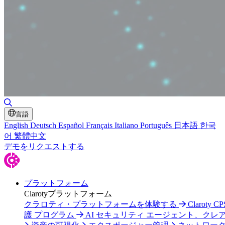
検索の切り替え
言語
English
Deutsch
Español
Français
Italiano
Português
日本語
한국
어
繁體中文
デモをリクエストする
プラットフォーム
Clarotyプラットフォーム
クラロティ・プラットフォームを体験する
Claroty C
護 プログラム
AI セキュリティ エージェント、クレ