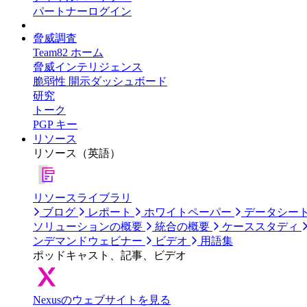
パートナーログイン
脅威調査
Team82 ホーム
脅威インテリジェンス
脆弱性 開示ダッシュボード
研究
トーク
PGP キー
リソース
リソース（英語）
リソースライブラリ
ブログ
レポート
ホワイトペーパー
データシー
ソリューションの概要
統合の概要
ケーススタディ
ンデマンドウェビナー
ビデオ
用語集
ポッドキャスト、記事、ビデオ
Nexusのウェブサイトを見る