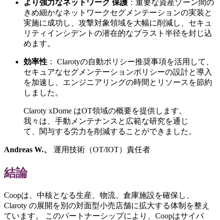
より強力なネットワーク 保護
：重要な資産ゾーン間の
きめ細かなネットワークセグメンテーションの実装と
実施に成功し、攻撃対象領域を大幅に削減し、セキュ
リティインシデントの潜在的なブラスト半径を封じ込
めます。
効率性
： Clarotyの自動ポリシー推奨事項を活用して、
セキュアなセグメンテーションポリシーの設計と導入
を加速し、エンジニアリングの時間とリソースを節約
しました。
Claroty xDome はOT領域の概要を提供します。
我々は、手動メンテナンスと広範な研究を通じ
て、関与する労力を削減することができました。
Andreas W.、
運用技術（OT/IOT）責任者
結論
Coopは、中核となる生産、物流、倉庫施設を確保し、
Claroty の展開を別の対面型小売店舗に拡大する体制を整え
ています。 このパートナーシップにより、Coopはサイバ