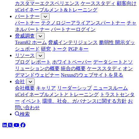
カスタマーエクスペリエンス
ケーススタディ
顧客向け
xCelイネーブルメント&トレーニング
パートナー
パートナー
テクノロジーアライアンスパートナー
チャ
ネルパートナー
パートナーログイン
脅威調査
Team82 ホーム
脅威インテリジェンス
脆弱性 開示ダッ
シュボード
研究
トーク
PGP キー
リソース
ブログ
レポート
ホワイトペーパー
データシートとソ
リューションの概要
統合の概要
ケーススタディ
オン
デマンドウェビナー
Nexusのウェブサイトを見る
会社
会社概要
キャリア
リーダーシップ
ニュースルーム
xCelイネーブルメントとトレーニング
トラストセンタ
ー
イベント
環境、社会、ガバナンスに関する方針
お
問い合わせ
検索
LinkedIn
YouTube
Facebook
ツイッター