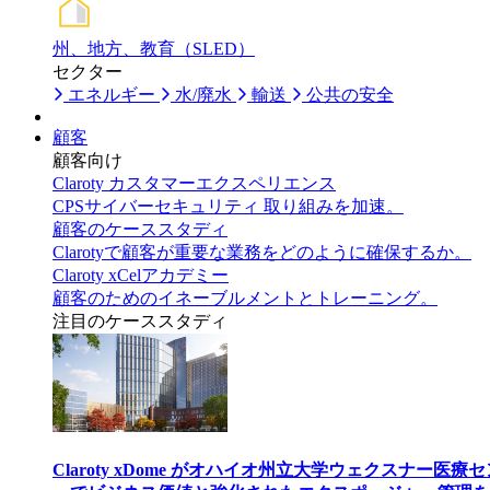
州、地方、教育（SLED）
セクター
エネルギー
水/廃水
輸送
公共の安全
顧客
顧客向け
Claroty カスタマーエクスペリエンス
CPSサイバーセキュリティ 取り組みを加速。
顧客のケーススタディ
Clarotyで顧客が重要な業務をどのように確保するか。
Claroty xCelアカデミー
顧客のためのイネーブルメントとトレーニング。
注目のケーススタディ
Claroty xDome がオハイオ州立大学ウェクスナー医療