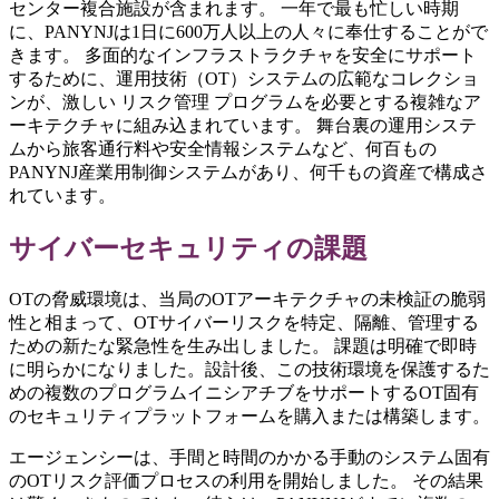
センター複合施設が含まれます。 一年で最も忙しい時期
に、PANYNJは1日に600万人以上の人々に奉仕することがで
きます。 多面的なインフラストラクチャを安全にサポート
するために、運用技術（OT）システムの広範なコレクショ
ンが、激しい リスク管理 プログラムを必要とする複雑なア
ーキテクチャに組み込まれています。 舞台裏の運用システ
ムから旅客通行料や安全情報システムなど、何百もの
PANYNJ産業用制御システムがあり、何千もの資産で構成さ
れています。
サイバーセキュリティの課題
OTの脅威環境は、当局のOTアーキテクチャの未検証の脆弱
性と相まって、OTサイバーリスクを特定、隔離、管理する
ための新たな緊急性を生み出しました。 課題は明確で即時
に明らかになりました。設計後、この技術環境を保護するた
めの複数のプログラムイニシアチブをサポートするOT固有
のセキュリティプラットフォームを購入または構築します。
エージェンシーは、手間と時間のかかる手動のシステム固有
のOTリスク評価プロセスの利用を開始しました。 その結果