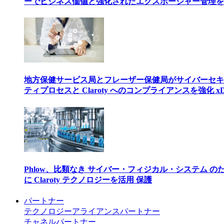
ーでビジネス価値と強化されたエクスポージャー管理を
地方保健サービス局とフレーザー保健局がサイバーセキ
ティプロセスと Claroty へのコンプライアンスを強化 xD
Phlow、比類なき サイバー・フィジカル・システム の
に Claroty テクノロジーを活用 保護
パートナー
テクノロジーアライアンスパートナー
チャネルパートナー