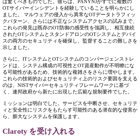
は驚くべきものでした。彼らは、PANYNJがすでに複数の
OTサイバーインシデントを経験していることを明らかにし
ました。 マルウェアの侵入から異常なOTデータトラフィッ
クパターン、さらには不正なシステムアクセスの試みまで、
これらの発見は既存のOT防御の感受性を強調し、相互接続
されたOTシステムとスタンドアロンのOTシステムとデバイ
スの両方のセキュリティを確保し、監督することの難しさを
示しました。
さらに、ITシステムとOTシステムのコンバージェンストレ
ンドは、システム構成の可視性とOT資産動作が不明瞭にな
る可能性があるため、技術的な複雑さをさらに増やします。
これらの技術的およびセキュリティ上のリスク要因を支える
のは、NISTサイバーセキュリティフレームワークに基づ
く、連邦政府から新たに出現した広範な規制要件でした。
ミッションは明白でした。サービスを中断させ、セキュリテ
ィと安全性にリスクをもたらす可能性のある潜在的な侵害か
ら、膨大なシステムを保護します。
Claroty を受け入れる