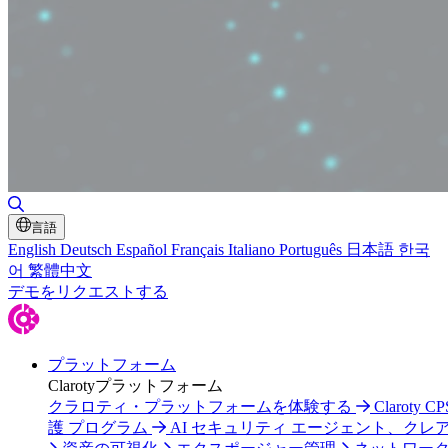
検索の切り替え
言語
English
Deutsch
Español
Français
Italiano
Português
日本語
한국
어
繁體中文
デモをリクエストする
プラットフォーム
Clarotyプラットフォーム
クラロティ・プラットフォームを体験する
Claroty C
護 プログラム
AI セキュリティ エージェント、クレ