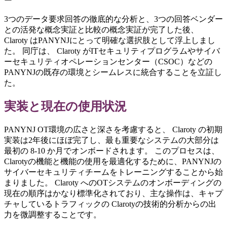
ー
3つのデータ要求回答の徹底的な分析と、3つの回答ベンダー
との活発な概念実証と比較の概念実証が完了した後、
Claroty はPANYNJにとって明確な選択肢として浮上しまし
た。 同庁は、 Claroty がITセキュリティプログラムやサイバ
ーセキュリティオペレーションセンター（CSOC）などの
PANYNJの既存の環境とシームレスに統合することを立証し
た。
実装と現在の使用状況
PANYNJ OT環境の広さと深さを考慮すると、 Claroty の初期
実装は2年後にほぼ完了し、最も重要なシステムの大部分は
最初の 8-10 か月でオンボードされます。 このプロセスは、
Clarotyの機能と機能の使用を最適化するために、PANYNJの
サイバーセキュリティチームをトレーニングすることから始
まりました。 Claroty へのOTシステムのオンボーディングの
現在の順序はかなり標準化されており、主な操作は、キャプ
チャしているトラフィックの Clarotyの技術的分析からの出
力を微調整することです。