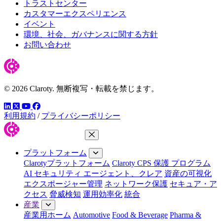
トラストセンター
カスタマーエクスペリエンス
イベント
環境、社会、ガバナンスに関する方針
お問い合わせ
© 2026 Claroty. 無断複写・転載を禁じます。
LinkedIn
YouTube
Facebook
ツイッター
利用規約
/
プライバシーポリシー
メニューを閉じる
プラットフォーム
Clarotyプラットフォーム
Claroty CPS 保護 プログラム
AI セキュリティ エージェント、クレア
資産の可視化
エクスポージャー管理
ネットワーク保護
セキュア・ア
クセス
脅威検知
運用効率化
統合
産業
産業用ホーム
Automotive
Food & Beverage
Pharma &