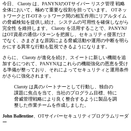
今日、 Claroty は、PANYNJのOTサイバー リスク管理 戦略
全体において、極めて重要な役割を担っています。 OTネッ
トワークとIT-OTネットワーク間の相互作用にリアルタイム
の脅威検知を提供し続け、システムの可用性を確保しながら
完全性 を維持します。 Claroty を活用することで、PANYNJ
はOT資産の通信パターンを把握し、セキュリティ侵害だけ
でなく、さまざまな原因による脅威活動や運用の中断を明ら
かにする異常な行動も監視できるようになります。
さらに、 Claroty が進化を続け、スイートに新しい機能を追
加するにつれて、PANYNJはこれらの機能強化の恩恵を受け
る準備が整っており、それによってセキュリティと運用条件
がさらに強化されます。
Claroty は真のパートナーとして行動し、独自の
課題に焦点を当て、当社のプログラム目標、特に
脅威管理戦略により良く整合するように製品を調
整した作業チームを作成しました。
John Ballentine
、OTサイバーセキュリティプログラムリーダ
ー