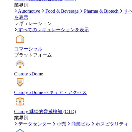
業界別
Automotive
Food & Beverage
Pharma & Biotech
す
を表示
レギュレーション
すべてのレギュレーションを表示
コマーシャル
プラットフォーム
Claroty xDome
Claroty xDome セキュア・アクセス
Claroty 継続的脅威検知 (CTD)
業界別
データセンター
小売
商業ビル
ホスピタリティ