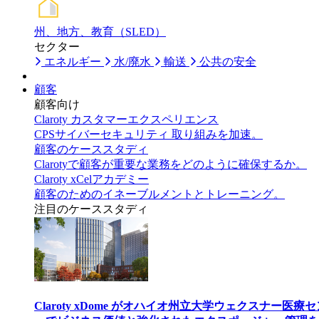
州、地方、教育（SLED）
セクター
エネルギー
水/廃水
輸送
公共の安全
顧客
顧客向け
Claroty カスタマーエクスペリエンス
CPSサイバーセキュリティ 取り組みを加速。
顧客のケーススタディ
Clarotyで顧客が重要な業務をどのように確保するか。
Claroty xCelアカデミー
顧客のためのイネーブルメントとトレーニング。
注目のケーススタディ
Claroty xDome がオハイオ州立大学ウェクスナー医療