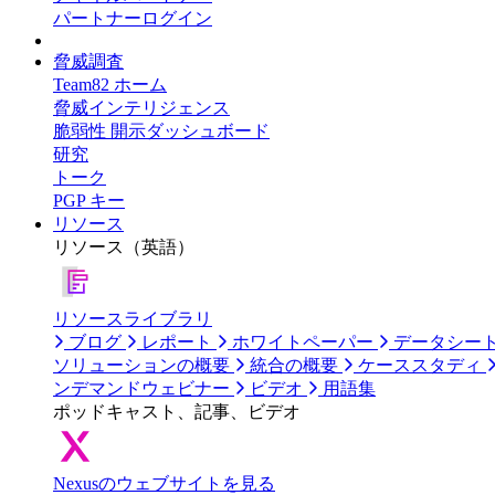
パートナーログイン
脅威調査
Team82 ホーム
脅威インテリジェンス
脆弱性 開示ダッシュボード
研究
トーク
PGP キー
リソース
リソース（英語）
リソースライブラリ
ブログ
レポート
ホワイトペーパー
データシー
ソリューションの概要
統合の概要
ケーススタディ
ンデマンドウェビナー
ビデオ
用語集
ポッドキャスト、記事、ビデオ
Nexusのウェブサイトを見る