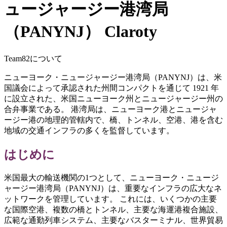
ュージャージー港湾局
（PANYNJ） Claroty
Team82について
ニューヨーク・ニュージャージー港湾局（PANYNJ）は、米
国議会によって承認された州間コンパクトを通じて 1921 年
に設立された、米国ニューヨーク州とニュージャージー州の
合弁事業である。 港湾局は、ニューヨーク港とニュージャ
ージー港の地理的管轄内で、橋、トンネル、空港、港を含む
地域の交通インフラの多くを監督しています。
はじめに
米国最大の輸送機関の1つとして、ニューヨーク・ニュージ
ャージー港湾局（PANYNJ）は、重要なインフラの広大なネ
ットワークを管理しています。 これには、いくつかの主要
な国際空港、複数の橋とトンネル、主要な海運港複合施設、
広範な通勤列車システム、主要なバスターミナル、世界貿易