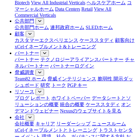
Biotech
View All Industrial Verticals
ヘルスケアホーム
コ
マーシャルホーム
Data Centers
Retail
View All
Commercial Verticals
公共部門
公共部門ホーム
連邦政府ホーム
SLEDホーム
顧客
カスタマーエクスペリエンス
ケーススタディ
顧客向け
xCelイネーブルメント&トレーニング
パートナー
パートナー
テクノロジーアライアンスパートナー
チャ
ネルパートナー
パートナーログイン
脅威調査
Team82 ホーム
脅威インテリジェンス
脆弱性 開示ダッ
シュボード
研究
トーク
PGP キー
リソース
ブログ
レポート
ホワイトペーパー
データシートとソ
リューションの概要
統合の概要
ケーススタディ
オン
デマンドウェビナー
Nexusのウェブサイトを見る
会社
会社概要
キャリア
リーダーシップ
ニュースルーム
xCelイネーブルメントとトレーニング
トラストセンタ
ー
イベント
環境、社会、ガバナンスに関する方針
お