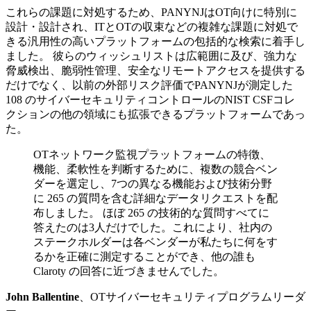
これらの課題に対処するため、PANYNJはOT向けに特別に
設計・設計され、ITとOTの収束などの複雑な課題に対処で
きる汎用性の高いプラットフォームの包括的な検索に着手し
ました。 彼らのウィッシュリストは広範囲に及び、強力な
脅威検出、脆弱性管理、安全なリモートアクセスを提供する
だけでなく、以前の外部リスク評価でPANYNJが測定した
108 のサイバーセキュリティコントロールのNIST CSFコレ
クションの他の領域にも拡張できるプラットフォームであっ
た。
OTネットワーク監視プラットフォームの特徴、
機能、柔軟性を判断するために、複数の競合ベン
ダーを選定し、7つの異なる機能および技術分野
に 265 の質問を含む詳細なデータリクエストを配
布しました。 ほぼ 265 の技術的な質問すべてに
答えたのは3人だけでした。これにより、社内の
ステークホルダーは各ベンダーが私たちに何をす
るかを正確に測定することができ、他の誰も
Claroty の回答に近づきませんでした。
John Ballentine
、OTサイバーセキュリティプログラムリーダ