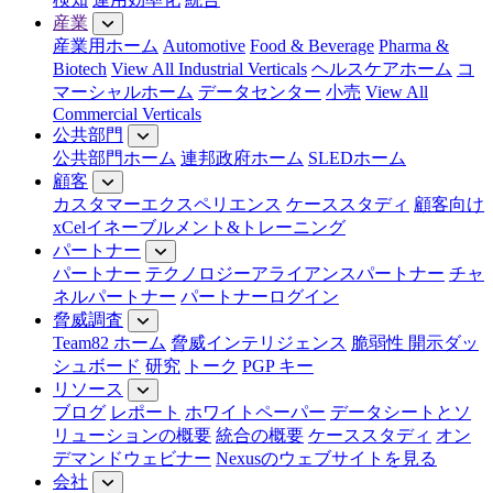
産業
産業用ホーム
Automotive
Food & Beverage
Pharma &
Biotech
View All Industrial Verticals
ヘルスケアホーム
コ
マーシャルホーム
データセンター
小売
View All
Commercial Verticals
公共部門
公共部門ホーム
連邦政府ホーム
SLEDホーム
顧客
カスタマーエクスペリエンス
ケーススタディ
顧客向け
xCelイネーブルメント&トレーニング
パートナー
パートナー
テクノロジーアライアンスパートナー
チャ
ネルパートナー
パートナーログイン
脅威調査
Team82 ホーム
脅威インテリジェンス
脆弱性 開示ダッ
シュボード
研究
トーク
PGP キー
リソース
ブログ
レポート
ホワイトペーパー
データシートとソ
リューションの概要
統合の概要
ケーススタディ
オン
デマンドウェビナー
Nexusのウェブサイトを見る
会社