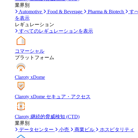
業界別
Automotive
Food & Beverage
Pharma & Biotech
す
を表示
レギュレーション
すべてのレギュレーションを表示
コマーシャル
プラットフォーム
Claroty xDome
Claroty xDome セキュア・アクセス
Claroty 継続的脅威検知 (CTD)
業界別
データセンター
小売
商業ビル
ホスピタリティ