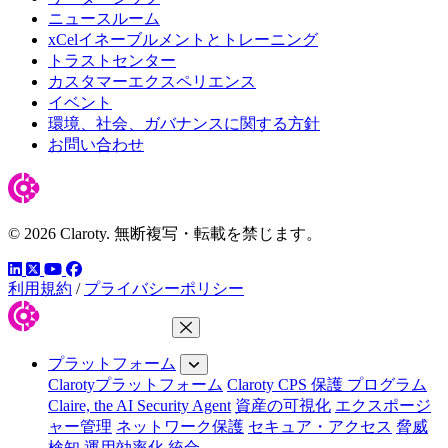
ニュースルーム
xCelイネーブルメントとトレーニング
トラストセンター
カスタマーエクスペリエンス
イベント
環境、社会、ガバナンスに関する方針
お問い合わせ
© 2026 Claroty. 無断複写・転載を禁じます。
LinkedIn
YouTube
Facebook
ツイッター
利用規約
/
プライバシーポリシー
メニューを閉じる
プラットフォーム
Clarotyプラットフォーム
Claroty CPS 保護 プログラム
Claire, the AI Security Agent
資産の可視化
エクスポージ
ャー管理
ネットワーク保護
セキュア・アクセス
脅威
検知
運用効率化
統合