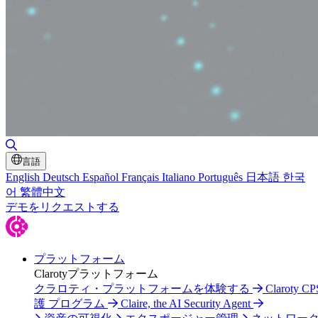
検索の切り替え
言語
English
Deutsch
Español
Français
Italiano
Português
日本語
한국
어
繁體中文
デモをリクエストする
プラットフォーム
Clarotyプラットフォーム
クラロティ・プラットフォームを体験する
Claroty C
護 プログラム
Claire, the AI Security Agent