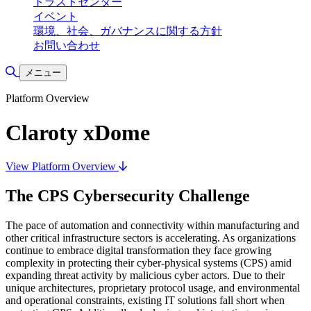
トラストセンター
イベント
環境、社会、ガバナンスに関する方針
お問い合わせ
検索の切り替え
メニュー
Platform Overview
Claroty xDome
View Platform Overview
The CPS Cybersecurity Challenge
The pace of automation and connectivity within manufacturing and
other critical infrastructure sectors is accelerating. As organizations
continue to embrace digital transformation they face growing
complexity in protecting their cyber-physical systems (CPS) amid
expanding threat activity by malicious cyber actors. Due to their
unique architectures, proprietary protocol usage, and environmental
and operational constraints, existing IT solutions fall short when