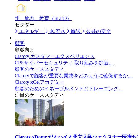
州、地方、教育（SLED）
セクター
エネルギー
水/廃水
輸送
公共の安全
顧客
顧客向け
Claroty カスタマーエクスペリエンス
CPSサイバーセキュリティ 取り組みを加速。
顧客のケーススタディ
Clarotyで顧客が重要な業務をどのように確保するか。
Claroty xCelアカデミー
顧客のためのイネーブルメントとトレーニング。
注目のケーススタディ
Claroty xDome がオハイオ州立大学ウェクスナー医療