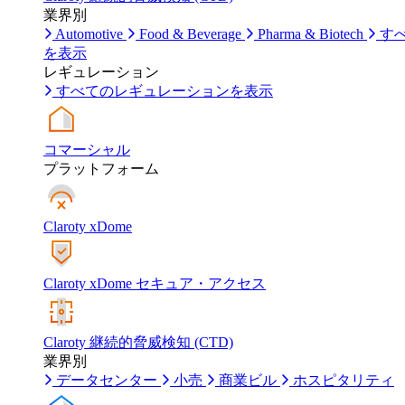
業界別
Automotive
Food & Beverage
Pharma & Biotech
す
を表示
レギュレーション
すべてのレギュレーションを表示
コマーシャル
プラットフォーム
Claroty xDome
Claroty xDome セキュア・アクセス
Claroty 継続的脅威検知 (CTD)
業界別
データセンター
小売
商業ビル
ホスピタリティ