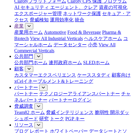
Clarotyプラットフォーム
Claroty CPS 保護 プログラム
AI セキュリティ エージェント、クレア
資産の可視化
エクスポージャー管理
ネットワーク保護
セキュア・ア
クセス
脅威検知
運用効率化
統合
産業
産業用ホーム
Automotive
Food & Beverage
Pharma &
Biotech
View All Industrial Verticals
ヘルスケアホーム
コ
マーシャルホーム
データセンター
小売
View All
Commercial Verticals
公共部門
公共部門ホーム
連邦政府ホーム
SLEDホーム
顧客
カスタマーエクスペリエンス
ケーススタディ
顧客向け
xCelイネーブルメント&トレーニング
パートナー
パートナー
テクノロジーアライアンスパートナー
チャ
ネルパートナー
パートナーログイン
脅威調査
Team82 ホーム
脅威インテリジェンス
脆弱性 開示ダッ
シュボード
研究
トーク
PGP キー
リソース
ブログ
レポート
ホワイトペーパー
データシートとソ