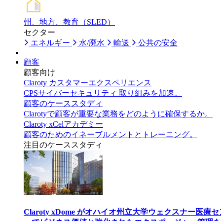
州、地方、教育（SLED）
セクター
エネルギー
水/廃水
輸送
公共の安全
顧客
顧客向け
Claroty カスタマーエクスペリエンス
CPSサイバーセキュリティ 取り組みを加速。
顧客のケーススタディ
Clarotyで顧客が重要な業務をどのように確保するか。
Claroty xCelアカデミー
顧客のためのイネーブルメントとトレーニング。
注目のケーススタディ
Claroty xDome がオハイオ州立大学ウェクスナー医療