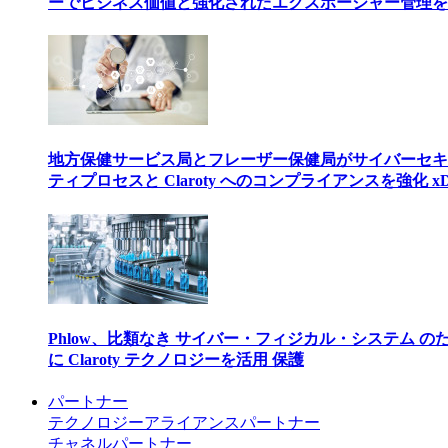
ーでビジネス価値と強化されたエクスポージャー管理を
地方保健サービス局とフレーザー保健局がサイバーセキ
ティプロセスと Claroty へのコンプライアンスを強化 xD
Phlow、比類なき サイバー・フィジカル・システム の
に Claroty テクノロジーを活用 保護
パートナー
テクノロジーアライアンスパートナー
チャネルパートナー