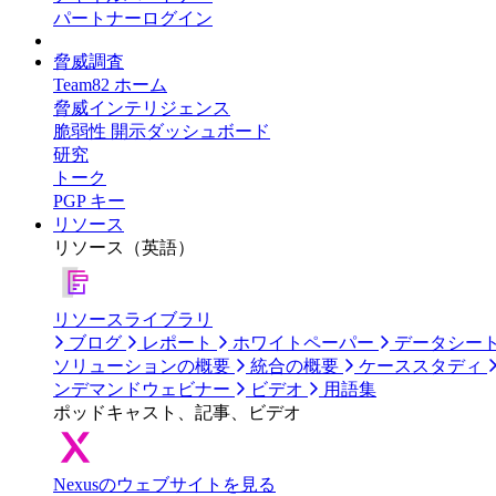
パートナーログイン
脅威調査
Team82 ホーム
脅威インテリジェンス
脆弱性 開示ダッシュボード
研究
トーク
PGP キー
リソース
リソース（英語）
リソースライブラリ
ブログ
レポート
ホワイトペーパー
データシー
ソリューションの概要
統合の概要
ケーススタディ
ンデマンドウェビナー
ビデオ
用語集
ポッドキャスト、記事、ビデオ
Nexusのウェブサイトを見る