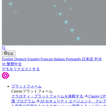
検索の切り替え
言語
English
Deutsch
Español
Français
Italiano
Português
日本語
한국
어
繁體中文
デモをリクエストする
プラットフォーム
Clarotyプラットフォーム
クラロティ・プラットフォームを体験する
Claroty C
護 プログラム
AI セキュリティ エージェント、クレ