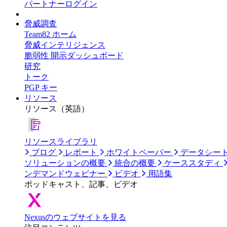
パートナーログイン
脅威調査
Team82 ホーム
脅威インテリジェンス
脆弱性 開示ダッシュボード
研究
トーク
PGP キー
リソース
リソース（英語）
リソースライブラリ
ブログ
レポート
ホワイトペーパー
データシー
ソリューションの概要
統合の概要
ケーススタディ
ンデマンドウェビナー
ビデオ
用語集
ポッドキャスト、記事、ビデオ
Nexusのウェブサイトを見る