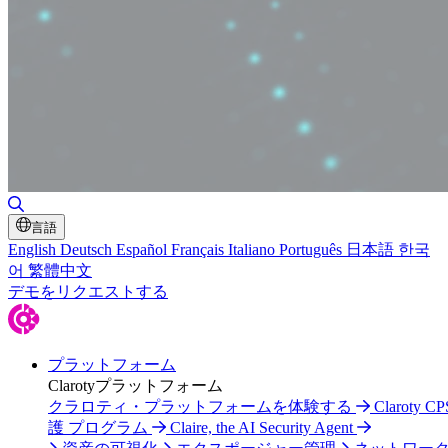
検索の切り替え
言語
English
Deutsch
Español
Français
Italiano
Português
日本語
한국
어
繁體中文
デモをリクエストする
プラットフォーム
Clarotyプラットフォーム
クラロティ・プラットフォームを体験する
Claroty C
護 プログラム
Claire, the AI Security Agent