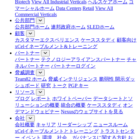
Biotech
View All Industrial Verticals
ヘルスケアホーム
コ
マーシャルホーム
Data Centers
Retail
View All
Commercial Verticals
公共部門
公共部門ホーム
連邦政府ホーム
SLEDホーム
顧客
カスタマーエクスペリエンス
ケーススタディ
顧客向け
xCelイネーブルメント&トレーニング
パートナー
パートナー
テクノロジーアライアンスパートナー
チャ
ネルパートナー
パートナーログイン
脅威調査
Team82 ホーム
脅威インテリジェンス
脆弱性 開示ダッ
シュボード
研究
トーク
PGP キー
リソース
ブログ
レポート
ホワイトペーパー
データシートとソ
リューションの概要
統合の概要
ケーススタディ
オン
デマンドウェビナー
Nexusのウェブサイトを見る
会社
会社概要
キャリア
リーダーシップ
ニュースルーム
xCelイネーブルメントとトレーニング
トラストセンタ
ー
イベント
環境、社会、ガバナンスに関する方針
お