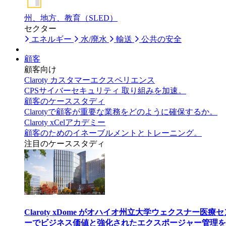
州、地方、教育（SLED）
セクター
エネルギー
水/廃水
輸送
公共の安全
顧客
顧客向け
Claroty カスタマーエクスペリエンス
CPSサイバーセキュリティ 取り組みを加速。
顧客のケーススタディ
Clarotyで顧客が重要な業務をどのように確保するか。
Claroty xCelアカデミー
顧客のためのイネーブルメントとトレーニング。
注目のケーススタディ
Claroty xDome がオハイオ州立大学ウェクスナー医療
ーでビジネス価値と強化されたエクスポージャー管理を