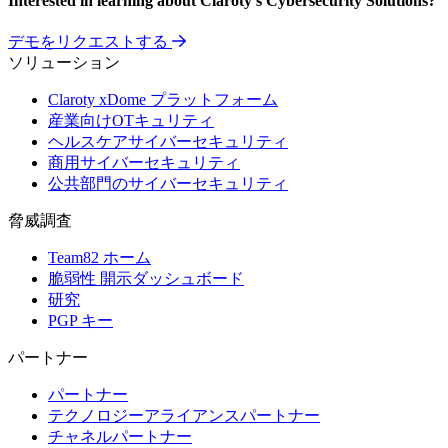
Interested in learning about Claroty's Cybersecurity Solutions?
デモをリクエストする
ソリューション
Claroty xDome プラットフォーム
産業向けOTキュリティ
ヘルスケアサイバーセキュリティ
商用サイバーセキュリティ
公共部門のサイバーセキュリティ
脅威調査
Team82 ホーム
脆弱性 開示ダッシュボード
研究
PGP キー
パートナー
パートナー
テクノロジーアライアンスパートナー
チャネルパートナー