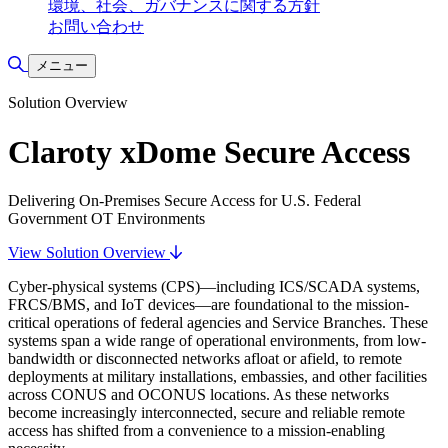
環境、社会、ガバナンスに関する方針
お問い合わせ
検索の切り替え
メニュー
Solution Overview
Claroty xDome Secure Access
Delivering On-Premises Secure Access for U.S. Federal
Government OT Environments
View Solution Overview
Cyber-physical systems (CPS)—including ICS/SCADA systems,
FRCS/BMS, and IoT devices—are foundational to the mission-
critical operations of federal agencies and Service Branches. These
systems span a wide range of operational environments, from low-
bandwidth or disconnected networks afloat or afield, to remote
deployments at military installations, embassies, and other facilities
across CONUS and OCONUS locations. As these networks
become increasingly interconnected, secure and reliable remote
access has shifted from a convenience to a mission-enabling