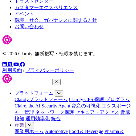
トラストセンター
カスタマーエクスペリエンス
イベント
環境、社会、ガバナンスに関する方針
お問い合わせ
© 2026 Claroty. 無断複写・転載を禁じます。
LinkedIn
YouTube
Facebook
ツイッター
利用規約
/
プライバシーポリシー
メニューを閉じる
プラットフォーム
Clarotyプラットフォーム
Claroty CPS 保護 プログラム
Claire, the AI Security Agent
資産の可視化
エクスポージ
ャー管理
ネットワーク保護
セキュア・アクセス
脅威
検知
運用効率化
統合
産業
産業用ホーム
Automotive
Food & Beverage
Pharma &