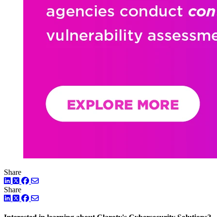
Share
LinkedIn
Facebook
ツイッター
Share
LinkedIn
Facebook
ツイッター