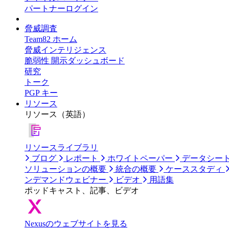
パートナーログイン
脅威調査
Team82 ホーム
脅威インテリジェンス
脆弱性 開示ダッシュボード
研究
トーク
PGP キー
リソース
リソース（英語）
リソースライブラリ
ブログ
レポート
ホワイトペーパー
データシー
ソリューションの概要
統合の概要
ケーススタディ
ンデマンドウェビナー
ビデオ
用語集
ポッドキャスト、記事、ビデオ
Nexusのウェブサイトを見る