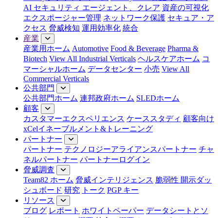
AI セキュリティ エージェント、クレア
資産の可視化
エクスポージャー管理
ネットワーク保護
セキュア・ア
クセス
脅威検知
運用効率化
統合
産業
産業用ホーム
Automotive
Food & Beverage
Pharma &
Biotech
View All Industrial Verticals
ヘルスケアホーム
コ
マーシャルホーム
データセンター
小売
View All
Commercial Verticals
公共部門
公共部門ホーム
連邦政府ホーム
SLEDホーム
顧客
カスタマーエクスペリエンス
ケーススタディ
顧客向け
xCelイネーブルメント&トレーニング
パートナー
パートナー
テクノロジーアライアンスパートナー
チャ
ネルパートナー
パートナーログイン
脅威調査
Team82 ホーム
脅威インテリジェンス
脆弱性 開示ダッ
シュボード
研究
トーク
PGP キー
リソース
ブログ
レポート
ホワイトペーパー
データシートとソ