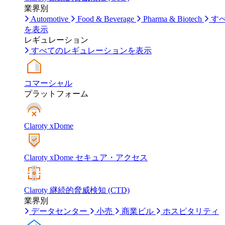
業界別
Automotive
Food & Beverage
Pharma & Biotech
す
を表示
レギュレーション
すべてのレギュレーションを表示
コマーシャル
プラットフォーム
Claroty xDome
Claroty xDome セキュア・アクセス
Claroty 継続的脅威検知 (CTD)
業界別
データセンター
小売
商業ビル
ホスピタリティ