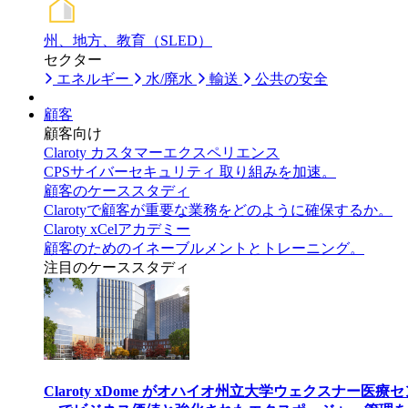
州、地方、教育（SLED）
セクター
エネルギー
水/廃水
輸送
公共の安全
顧客
顧客向け
Claroty カスタマーエクスペリエンス
CPSサイバーセキュリティ 取り組みを加速。
顧客のケーススタディ
Clarotyで顧客が重要な業務をどのように確保するか。
Claroty xCelアカデミー
顧客のためのイネーブルメントとトレーニング。
注目のケーススタディ
Claroty xDome がオハイオ州立大学ウェクスナー医療