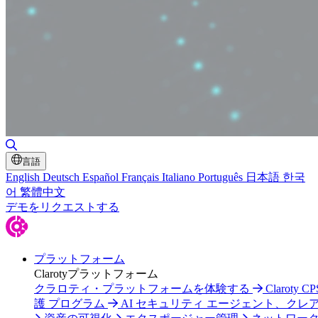
検索の切り替え
言語
English
Deutsch
Español
Français
Italiano
Português
日本語
한국
어
繁體中文
デモをリクエストする
プラットフォーム
Clarotyプラットフォーム
クラロティ・プラットフォームを体験する
Claroty C
護 プログラム
AI セキュリティ エージェント、クレ