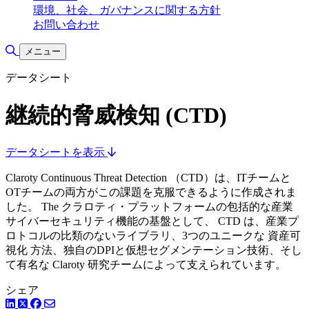
環境、社会、ガバナンスに関する方針
お問い合わせ
検索の切り替え
メニュー
データシート
継続的脅威検知 (CTD)
データシートを表示
Claroty Continuous Threat Detection （CTD）は、ITチームと
OTチームの両方がこの課題を克服できるように作成されま
した。 The クラロティ・プラットフォームの包括的な産業
サイバーセキュリティ機能の基盤として、 CTD は、産業プ
ロトコルの比類のないライブラリ、3つのユニークな 資産可
視化 方法、独自のDPIと仮想セグメンテーション技術、そし
て有名な Claroty 研究チームによって支えられています。
シェア
LinkedIn
Facebook
ツイッター