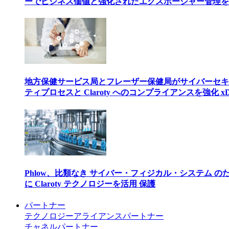
ーでビジネス価値と強化されたエクスポージャー管理を
地方保健サービス局とフレーザー保健局がサイバーセキ
ティプロセスと Claroty へのコンプライアンスを強化 xD
Phlow、比類なき サイバー・フィジカル・システム の
に Claroty テクノロジーを活用 保護
パートナー
テクノロジーアライアンスパートナー
チャネルパートナー