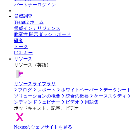
パートナーログイン
脅威調査
Team82 ホーム
脅威インテリジェンス
脆弱性 開示ダッシュボード
研究
トーク
PGP キー
リソース
リソース（英語）
リソースライブラリ
ブログ
レポート
ホワイトペーパー
データシー
ソリューションの概要
統合の概要
ケーススタディ
ンデマンドウェビナー
ビデオ
用語集
ポッドキャスト、記事、ビデオ
Nexusのウェブサイトを見る