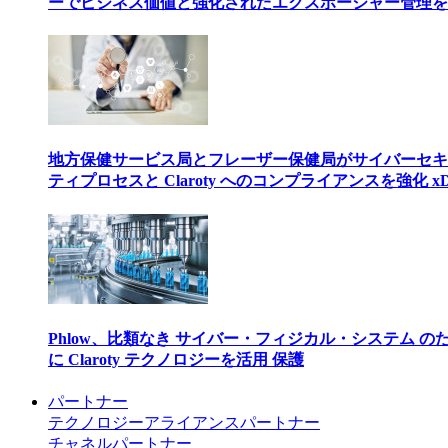
ーでビジネス価値と強化されたエクスポージャー管理を
地方保健サービス局とフレーザー保健局がサイバーセキ
ティプロセスと Claroty へのコンプライアンスを強化 xD
Phlow、比類なき サイバー・フィジカル・システム の
に Claroty テクノロジーを活用 保護
パートナー
テクノロジーアライアンスパートナー
チャネルパートナー