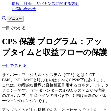
環境、社会、ガバナンスに関する方針
お問い合わせ
検索の切り替え
メニュー
一目でわかる
CPS 保護 プログラム：アッ
プタイムと収益フローの保護
一目で見る
サイバー・フィジカル・システム（CPS）とは？ OT、
BMS、IoT、IoMTと呼ぶものはすべてCPS傘下にあります。
これは、物理的な世界と直接相互作用するコネクテッドテク
ノロジーです。 データセンターのHVACシステムから病院
の注入ポンプ、生産ラインのPLCまで、CPSは最新のオペレ
ーションのエンジンです。
アップタイムが主な指標であることはわかっています。 そ