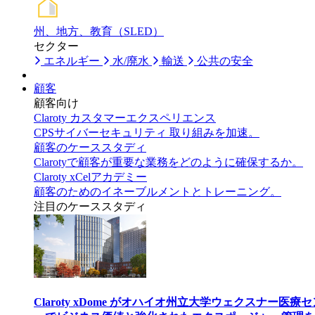
州、地方、教育（SLED）
セクター
エネルギー
水/廃水
輸送
公共の安全
顧客
顧客向け
Claroty カスタマーエクスペリエンス
CPSサイバーセキュリティ 取り組みを加速。
顧客のケーススタディ
Clarotyで顧客が重要な業務をどのように確保するか。
Claroty xCelアカデミー
顧客のためのイネーブルメントとトレーニング。
注目のケーススタディ
Claroty xDome がオハイオ州立大学ウェクスナー医療