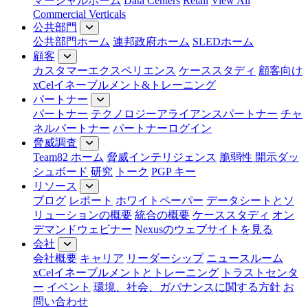
マーシャルホーム
Data Centers
Retail
View All
Commercial Verticals
公共部門
公共部門ホーム
連邦政府ホーム
SLEDホーム
顧客
カスタマーエクスペリエンス
ケーススタディ
顧客向け
xCelイネーブルメント&トレーニング
パートナー
パートナー
テクノロジーアライアンスパートナー
チャ
ネルパートナー
パートナーログイン
脅威調査
Team82 ホーム
脅威インテリジェンス
脆弱性 開示ダッ
シュボード
研究
トーク
PGP キー
リソース
ブログ
レポート
ホワイトペーパー
データシートとソ
リューションの概要
統合の概要
ケーススタディ
オン
デマンドウェビナー
Nexusのウェブサイトを見る
会社
会社概要
キャリア
リーダーシップ
ニュースルーム
xCelイネーブルメントとトレーニング
トラストセンタ
ー
イベント
環境、社会、ガバナンスに関する方針
お
問い合わせ