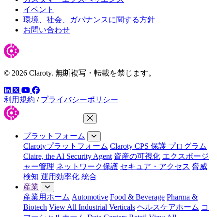
イベント
環境、社会、ガバナンスに関する方針
お問い合わせ
© 2026 Claroty. 無断複写・転載を禁じます。
LinkedIn
YouTube
Facebook
ツイッター
利用規約
/
プライバシーポリシー
メニューを閉じる
プラットフォーム
Clarotyプラットフォーム
Claroty CPS 保護 プログラム
Claire, the AI Security Agent
資産の可視化
エクスポージ
ャー管理
ネットワーク保護
セキュア・アクセス
脅威
検知
運用効率化
統合
産業
産業用ホーム
Automotive
Food & Beverage
Pharma &
Biotech
View All Industrial Verticals
ヘルスケアホーム
コ