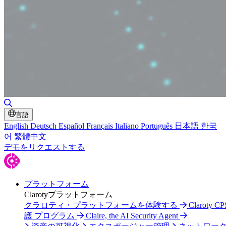
検索の切り替え
言語
English
Deutsch
Español
Français
Italiano
Português
日本語
한국
어
繁體中文
デモをリクエストする
プラットフォーム
Clarotyプラットフォーム
クラロティ・プラットフォームを体験する
Claroty C
護 プログラム
Claire, the AI Security Agent