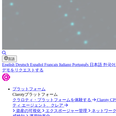
検索の切り替え
言語
English
Deutsch
Español
Français
Italiano
Português
日本語
한국어
デモをリクエストする
プラットフォーム
Clarotyプラットフォーム
クラロティ・プラットフォームを体験する
Claroty
ティ エージェント、クレア
資産の可視化
エクスポージャー管理
ネットワー