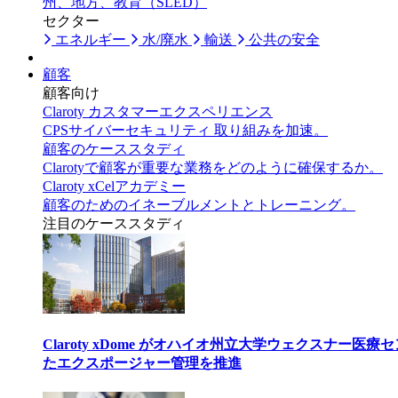
州、地方、教育（SLED）
セクター
エネルギー
水/廃水
輸送
公共の安全
顧客
顧客向け
Claroty カスタマーエクスペリエンス
CPSサイバーセキュリティ 取り組みを加速。
顧客のケーススタディ
Clarotyで顧客が重要な業務をどのように確保するか。
Claroty xCelアカデミー
顧客のためのイネーブルメントとトレーニング。
注目のケーススタディ
Claroty xDome がオハイオ州立大学ウェクスナー
たエクスポージャー管理を推進