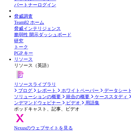
パートナーログイン
脅威調査
Team82 ホーム
脅威インテリジェンス
脆弱性 開示ダッシュボード
研究
トーク
PGP キー
リソース
リソース（英語）
リソースライブラリ
ブログ
レポート
ホワイトペーパー
データシー
ソリューションの概要
統合の概要
ケーススタディ
ンデマンドウェビナー
ビデオ
用語集
ポッドキャスト、記事、ビデオ
Nexusのウェブサイトを見る