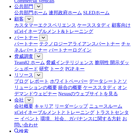
Commercial Verticals
公共部門
公共部門ホーム
連邦政府ホーム
SLEDホーム
顧客
カスタマーエクスペリエンス
ケーススタディ
顧客向け
xCelイネーブルメント&トレーニング
パートナー
パートナー
テクノロジーアライアンスパートナー
チャ
ネルパートナー
パートナーログイン
脅威調査
Team82 ホーム
脅威インテリジェンス
脆弱性 開示ダッ
シュボード
研究
トーク
PGP キー
リソース
ブログ
レポート
ホワイトペーパー
データシートとソ
リューションの概要
統合の概要
ケーススタディ
オン
デマンドウェビナー
Nexusのウェブサイトを見る
会社
会社概要
キャリア
リーダーシップ
ニュースルーム
xCelイネーブルメントとトレーニング
トラストセンタ
ー
イベント
環境、社会、ガバナンスに関する方針
お
問い合わせ
検索