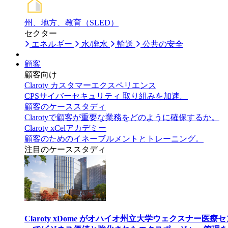
州、地方、教育（SLED）
セクター
エネルギー
水/廃水
輸送
公共の安全
顧客
顧客向け
Claroty カスタマーエクスペリエンス
CPSサイバーセキュリティ 取り組みを加速。
顧客のケーススタディ
Clarotyで顧客が重要な業務をどのように確保するか。
Claroty xCelアカデミー
顧客のためのイネーブルメントとトレーニング。
注目のケーススタディ
Claroty xDome がオハイオ州立大学ウェクスナー医療