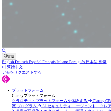
検索の切り替え
言語
English
Deutsch
Español
Français
Italiano
Português
日本語
한국
어
繁體中文
デモをリクエストする
プラットフォーム
Clarotyプラットフォーム
クラロティ・プラットフォームを体験する
Claroty C
護 プログラム
AI セキュリティ エージェント、クレ