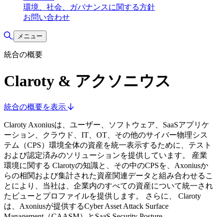
環境、社会、ガバナンスに関する方針
お問い合わせ
検索の切り替え
メニュー
統合の概要
Claroty & アクソニウス
統合の概要を表示
Claroty Axoniusは、ユーザー、ソフトウェア、SaaSアプリケ
ーション、クラウド、IT、OT、その他のサイバー物理シス
テム（CPS）環境全体の資産を統一表示するために、テスト
および認定済みのソリューションを提供しています。 産業
環境に関する Clarotyの知識と、その中のCPSを、Axoniusか
らの相関および集計された資産関連データと組み合わせるこ
とにより、当社は、企業内のすべての資産について統一され
たビューとプロファイルを提供します。 さらに、 Claroty
は、Axoniusが提供するCyber Asset Attack Surface
Management（CAASM）とSaaS Security Posture