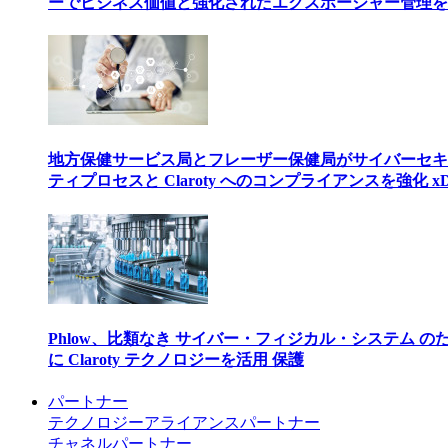
ーでビジネス価値と強化されたエクスポージャー管理を
地方保健サービス局とフレーザー保健局がサイバーセキ
ティプロセスと Claroty へのコンプライアンスを強化 xD
Phlow、比類なき サイバー・フィジカル・システム の
に Claroty テクノロジーを活用 保護
パートナー
テクノロジーアライアンスパートナー
チャネルパートナー