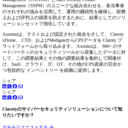
Management（SSPM）のユニークな組み合わせを、各当事者
のそれぞれの強みを活用して、運用の継続性を確保し、財務
上および評判上の損害を防止するために、結果としてのソリ
ューションセットで強化しています。
Axoniusは、テストおよび認定された統合を介して、 Claroty
xDome、 CTD、およびMedigateからCPSデータを Claroty プ
ラットフォームから取り込みます。 Axoniusは、 900+ のサ
ードパーティのセキュリティツールから収集したデータに対
して、この調査結果とその他の調査結果を集約して関連付
け、SaaS、クラウド、IT、OT、その他のCPS資産の完全か
つ包括的な インベントリー を組織に提供します。
シェア
LinkedIn
Facebook
ツイッター
シェア
LinkedIn
Facebook
ツイッター
Clarotyのサイバーセキュリティソリューションについて知
りたいですか？
デモをリクエストする