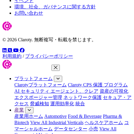
イベント
環境、社会、ガバナンスに関する方針
お問い合わせ
© 2026 Claroty. 無断複写・転載を禁じます。
LinkedIn
YouTube
Facebook
ツイッター
利用規約
/
プライバシーポリシー
メニューを閉じる
プラットフォーム
Clarotyプラットフォーム
Claroty CPS 保護 プログラム
AI セキュリティ エージェント、クレア
資産の可視化
エクスポージャー管理
ネットワーク保護
セキュア・ア
クセス
脅威検知
運用効率化
統合
産業
産業用ホーム
Automotive
Food & Beverage
Pharma &
Biotech
View All Industrial Verticals
ヘルスケアホーム
コ
マーシャルホーム
データセンター
小売
View All