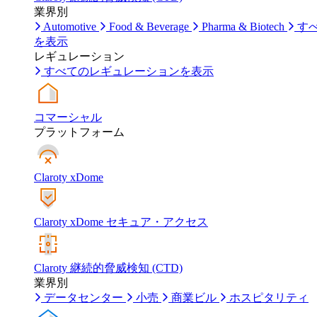
業界別
Automotive
Food & Beverage
Pharma & Biotech
す
を表示
レギュレーション
すべてのレギュレーションを表示
コマーシャル
プラットフォーム
Claroty xDome
Claroty xDome セキュア・アクセス
Claroty 継続的脅威検知 (CTD)
業界別
データセンター
小売
商業ビル
ホスピタリティ