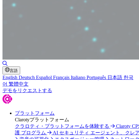
検索の切り替え
言語
English
Deutsch
Español
Français
Italiano
Português
日本語
한국
어
繁體中文
デモをリクエストする
プラットフォーム
Clarotyプラットフォーム
クラロティ・プラットフォームを体験する
Claroty C
護 プログラム
AI セキュリティ エージェント、クレ