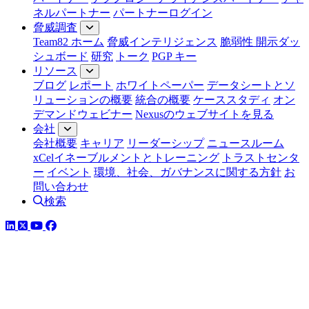
ネルパートナー
パートナーログイン
脅威調査
Team82 ホーム
脅威インテリジェンス
脆弱性 開示ダッ
シュボード
研究
トーク
PGP キー
リソース
ブログ
レポート
ホワイトペーパー
データシートとソ
リューションの概要
統合の概要
ケーススタディ
オン
デマンドウェビナー
Nexusのウェブサイトを見る
会社
会社概要
キャリア
リーダーシップ
ニュースルーム
xCelイネーブルメントとトレーニング
トラストセンタ
ー
イベント
環境、社会、ガバナンスに関する方針
お
問い合わせ
検索
LinkedIn
YouTube
Facebook
ツイッター