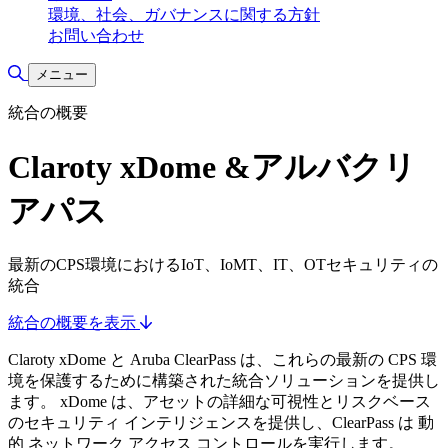
環境、社会、ガバナンスに関する方針
お問い合わせ
検索の切り替え
メニュー
統合の概要
Claroty xDome &アルバクリ
アパス
最新のCPS環境におけるIoT、IoMT、IT、OTセキュリティの
統合
統合の概要を表示
Claroty xDome と Aruba ClearPass は、これらの最新の CPS 環
境を保護するために構築された統合ソリューションを提供し
ます。 xDome は、アセットの詳細な可視性とリスクベース
のセキュリティ インテリジェンスを提供し、ClearPass は 動
的 ネットワーク アクセス コントロールを実行します。