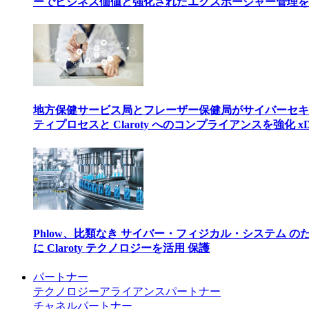
ーでビジネス価値と強化されたエクスポージャー管理を
地方保健サービス局とフレーザー保健局がサイバーセキ
ティプロセスと Claroty へのコンプライアンスを強化 xD
Phlow、比類なき サイバー・フィジカル・システム の
に Claroty テクノロジーを活用 保護
パートナー
テクノロジーアライアンスパートナー
チャネルパートナー