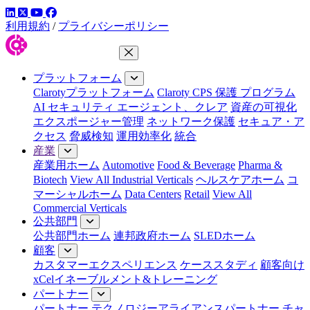
LinkedIn
YouTube
Facebook
ツイッター
利用規約
/
プライバシーポリシー
メニューを閉じる
プラットフォーム
Clarotyプラットフォーム
Claroty CPS 保護 プログラム
AI セキュリティ エージェント、クレア
資産の可視化
エクスポージャー管理
ネットワーク保護
セキュア・ア
クセス
脅威検知
運用効率化
統合
産業
産業用ホーム
Automotive
Food & Beverage
Pharma &
Biotech
View All Industrial Verticals
ヘルスケアホーム
コ
マーシャルホーム
Data Centers
Retail
View All
Commercial Verticals
公共部門
公共部門ホーム
連邦政府ホーム
SLEDホーム
顧客
カスタマーエクスペリエンス
ケーススタディ
顧客向け
xCelイネーブルメント&トレーニング
パートナー
パートナー
テクノロジーアライアンスパートナー
チャ