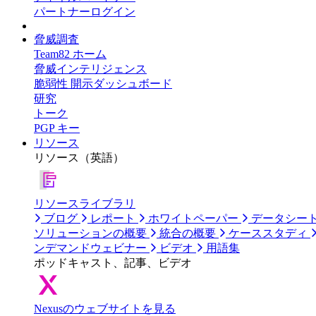
パートナーログイン
脅威調査
Team82 ホーム
脅威インテリジェンス
脆弱性 開示ダッシュボード
研究
トーク
PGP キー
リソース
リソース（英語）
リソースライブラリ
ブログ
レポート
ホワイトペーパー
データシー
ソリューションの概要
統合の概要
ケーススタディ
ンデマンドウェビナー
ビデオ
用語集
ポッドキャスト、記事、ビデオ
Nexusのウェブサイトを見る