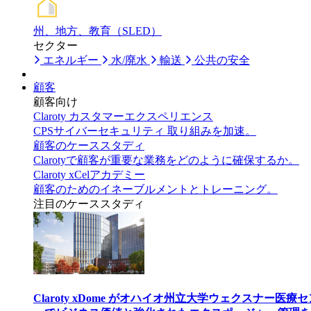
州、地方、教育（SLED）
セクター
エネルギー
水/廃水
輸送
公共の安全
顧客
顧客向け
Claroty カスタマーエクスペリエンス
CPSサイバーセキュリティ 取り組みを加速。
顧客のケーススタディ
Clarotyで顧客が重要な業務をどのように確保するか。
Claroty xCelアカデミー
顧客のためのイネーブルメントとトレーニング。
注目のケーススタディ
Claroty xDome がオハイオ州立大学ウェクスナー医療