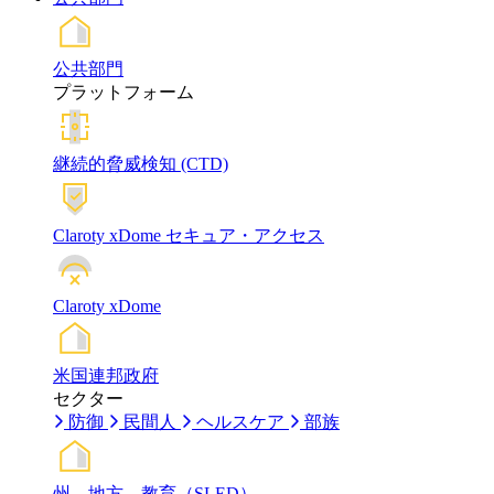
公共部門
プラットフォーム
継続的脅威検知 (CTD)
Claroty xDome セキュア・アクセス
Claroty xDome
米国連邦政府
セクター
防御
民間人
ヘルスケア
部族
州、地方、教育（SLED）