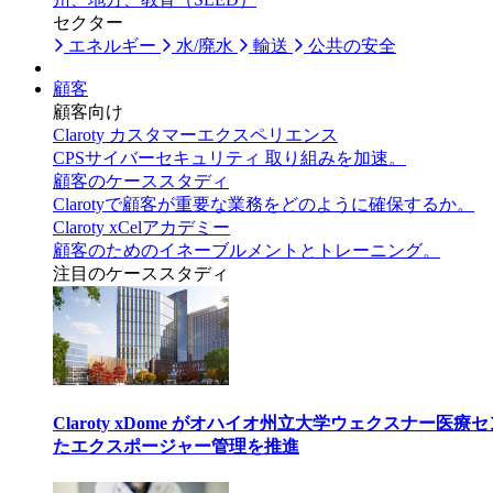
セクター
エネルギー
水/廃水
輸送
公共の安全
顧客
顧客向け
Claroty カスタマーエクスペリエンス
CPSサイバーセキュリティ 取り組みを加速。
顧客のケーススタディ
Clarotyで顧客が重要な業務をどのように確保するか。
Claroty xCelアカデミー
顧客のためのイネーブルメントとトレーニング。
注目のケーススタディ
Claroty xDome がオハイオ州立大学ウェクスナー
たエクスポージャー管理を推進