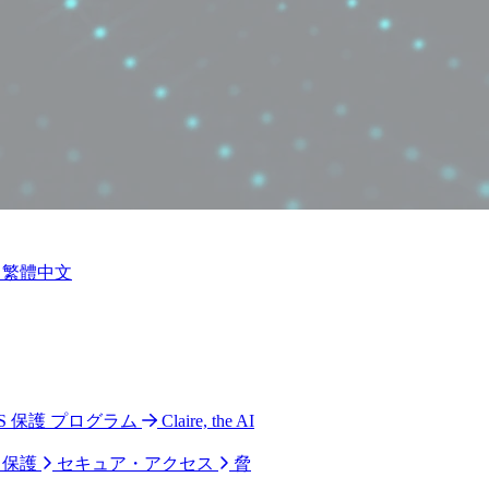
繁體中文
 CPS 保護 プログラム
Claire, the AI
ク保護
セキュア・アクセス
脅