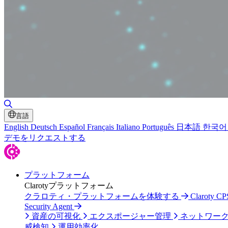
検索の切り替え
言語
English
Deutsch
Español
Français
Italiano
Português
日本語
한국어
デモをリクエストする
プラットフォーム
Clarotyプラットフォーム
クラロティ・プラットフォームを体験する
Claroty
Security Agent
資産の可視化
エクスポージャー管理
ネットワー
威検知
運用効率化