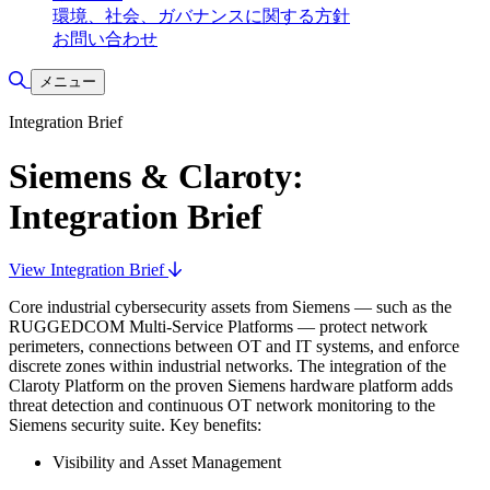
環境、社会、ガバナンスに関する方針
お問い合わせ
検索の切り替え
メニュー
Integration Brief
Siemens & Claroty:
Integration Brief
View Integration Brief
Core industrial cybersecurity assets from Siemens — such as the
RUGGEDCOM Multi-Service Platforms — protect network
perimeters, connections between OT and IT systems, and enforce
discrete zones within industrial networks. The integration of the
Claroty Platform on the proven Siemens hardware platform adds
threat detection and continuous OT network monitoring to the
Siemens security suite. Key benefits:
Visibility and Asset Management