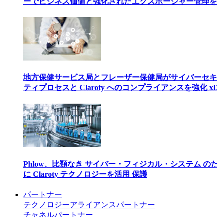
ーでビジネス価値と強化されたエクスポージャー管理を
地方保健サービス局とフレーザー保健局がサイバーセキ
ティプロセスと Claroty へのコンプライアンスを強化 xD
Phlow、比類なき サイバー・フィジカル・システム の
に Claroty テクノロジーを活用 保護
パートナー
テクノロジーアライアンスパートナー
チャネルパートナー