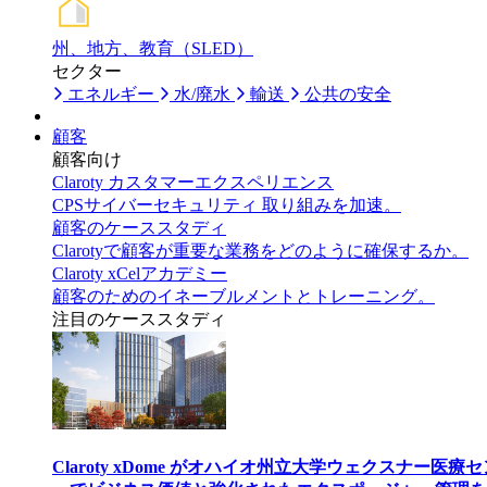
州、地方、教育（SLED）
セクター
エネルギー
水/廃水
輸送
公共の安全
顧客
顧客向け
Claroty カスタマーエクスペリエンス
CPSサイバーセキュリティ 取り組みを加速。
顧客のケーススタディ
Clarotyで顧客が重要な業務をどのように確保するか。
Claroty xCelアカデミー
顧客のためのイネーブルメントとトレーニング。
注目のケーススタディ
Claroty xDome がオハイオ州立大学ウェクスナー医療