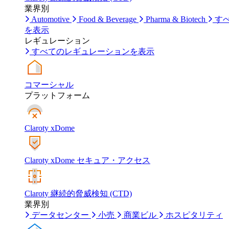
業界別
Automotive
Food & Beverage
Pharma & Biotech
す
を表示
レギュレーション
すべてのレギュレーションを表示
コマーシャル
プラットフォーム
Claroty xDome
Claroty xDome セキュア・アクセス
Claroty 継続的脅威検知 (CTD)
業界別
データセンター
小売
商業ビル
ホスピタリティ