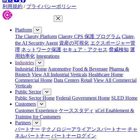
LinkedIn
YouTube
Facebook
ツイッター
利用規約
/
プライバシーポリシー
Close Menu
Platform
The Claroty Platform
Claroty CPS 保護 プログラム
Claire,
the AI Security Agent
資産の可視化
エクスポージャー管
理
ネットワーク保護
セキュア・アクセス
脅威検知
運
用効率化
Integrations
Industries
Industrial Home
Automotive
Food & Beverage
Pharma &
Biotech
View All Industrial Verticals
Healthcare Home
Commercial Home
Data Centers
Retail
View All Commercial
Verticals
Public Sector
Public Sector Home
Federal Government Home
SLED Home
Customers
Customer Experience
ケーススタディ
xCel Enablement &
Training for Customers
Partners
パートナー
テクノロジーアライアンスパートナー
チャ
ネルパートナー
パートナーログイン