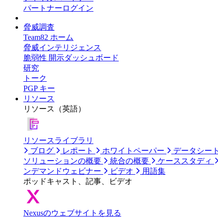
パートナーログイン
脅威調査
Team82 ホーム
脅威インテリジェンス
脆弱性 開示ダッシュボード
研究
トーク
PGP キー
リソース
リソース（英語）
リソースライブラリ
ブログ
レポート
ホワイトペーパー
データシー
ソリューションの概要
統合の概要
ケーススタディ
ンデマンドウェビナー
ビデオ
用語集
ポッドキャスト、記事、ビデオ
Nexusのウェブサイトを見る