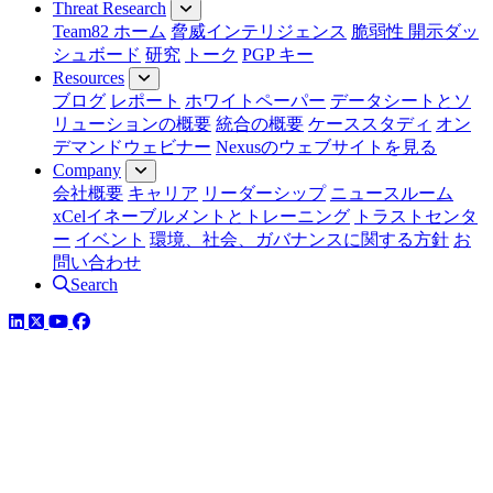
Threat Research
Team82 ホーム
脅威インテリジェンス
脆弱性 開示ダッ
シュボード
研究
トーク
PGP キー
Resources
ブログ
レポート
ホワイトペーパー
データシートとソ
リューションの概要
統合の概要
ケーススタディ
オン
デマンドウェビナー
Nexusのウェブサイトを見る
Company
会社概要
キャリア
リーダーシップ
ニュースルーム
xCelイネーブルメントとトレーニング
トラストセンタ
ー
イベント
環境、社会、ガバナンスに関する方針
お
問い合わせ
Search
LinkedIn
YouTube
Facebook
ツイッター