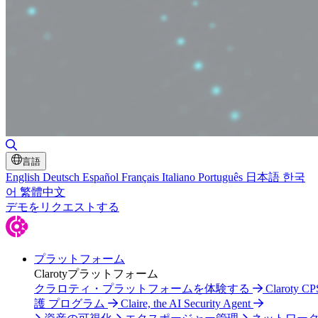
検索の切り替え
言語
English
Deutsch
Español
Français
Italiano
Português
日本語
한국
어
繁體中文
デモをリクエストする
プラットフォーム
Clarotyプラットフォーム
クラロティ・プラットフォームを体験する
Claroty C
護 プログラム
Claire, the AI Security Agent