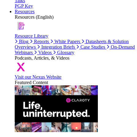
Talks
PGP Key
Resources
Resources (English)
Resource Library
Blog
Reports
White Papers
Datasheets & Solution
Overviews
Integration Briefs
Case Studies
On-Demand
Webinars
Videos
Glossary
Podcasts, Articles, & Videos
Visit our Nexus Website
Featured Content