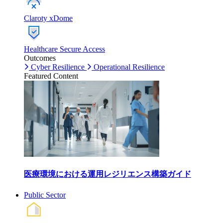
Claroty xDome
Healthcare Secure Access
Outcomes
Cyber Resilience
Operational Resilience
Featured Content
医療環境における運用レジリエンス構築ガイド
Public Sector