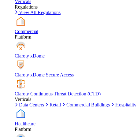
Verticals
Regulations
View All Regulations
Commercial
Platform
Claroty xDome
Claroty xDome Secure Access
Claroty Continuous Threat Detection (CTD)
Verticals
Data Centers
Retail
Commercial Buildings
Hospitality
Healthcare
Platform