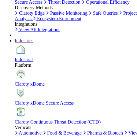
Secure Access
Threat Detection
Operational Efficiency
Discovery Methods
Claroty Edge
Passive Monitoring
Safe Queries
Project
Analysis
Ecosystem Enrichment
Integrations
View All Integrations
Industries
Industrial
Platform
Claroty xDome
Claroty xDome Secure Access
Claroty Continuous Threat Detection (CTD)
Verticals
Automotive
Food & Beverage
Pharma & Biotech
Vie