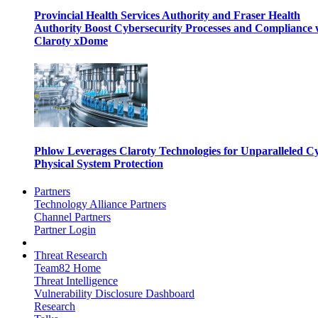
Provincial Health Services Authority and Fraser Health
Authority Boost Cybersecurity Processes and Compliance 
Claroty xDome
Phlow Leverages Claroty Technologies for Unparalleled C
Physical System Protection
Partners
Technology Alliance Partners
Channel Partners
Partner Login
Threat Research
Team82 Home
Threat Intelligence
Vulnerability Disclosure Dashboard
Research