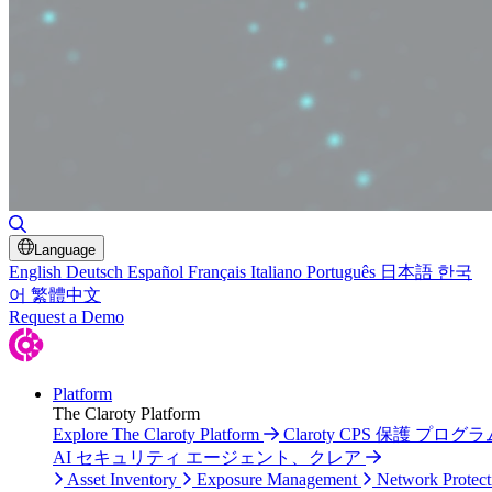
Toggle Search
Language
English
Deutsch
Español
Français
Italiano
Português
日本語
한국
어
繁體中文
Request a Demo
Platform
The Claroty Platform
Explore The Claroty Platform
Claroty CPS 保護 プログラ
AI セキュリティ エージェント、クレア
Asset Inventory
Exposure Management
Network Protect