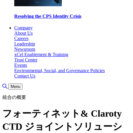
Resolving the CPS Identity Crisis
Company
About Us
Careers
Leadership
Newsroom
xCel Enablement & Training
Trust Center
Events
Environmental, Social, and Governance Policies
Contact Us
Toggle Search
Menu
統合の概要
フォーティネット& Claroty
CTD ジョイントソリューシ