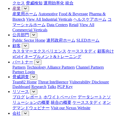
クセス
脅威検知
運用効率化
統合
産業
産業用ホーム
Automotive
Food & Beverage
Pharma &
Biotech
View All Industrial Verticals
ヘルスケアホーム
コ
マーシャルホーム
Data Centers
Retail
View All
Commercial Verticals
公共部門
Public Sector Home
連邦政府ホーム
SLEDホーム
顧客
カスタマーエクスペリエンス
ケーススタディ
顧客向け
xCelイネーブルメント&トレーニング
パートナー
Partners
Technology Alliance Partners
Channel Partners
Partner Login
脅威調査
Team82 Home
Threat Intelligence
Vulnerability Disclosure
Dashboard
Research
Talks
PGP Key
リソース
ブログ
レポート
ホワイトペーパー
データシートとソ
リューションの概要
統合の概要
ケーススタディ
オン
デマンドウェビナー
Visit our Nexus Website
会社