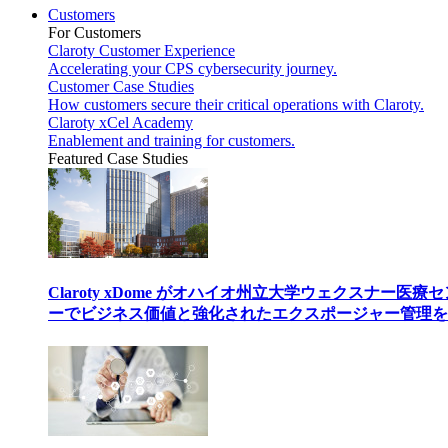
Customers
For Customers
Claroty Customer Experience
Accelerating your CPS cybersecurity journey.
Customer Case Studies
How customers secure their critical operations with Claroty.
Claroty xCel Academy
Enablement and training for customers.
Featured Case Studies
Claroty xDome がオハイオ州立大学ウェクスナー医療
ーでビジネス価値と強化されたエクスポージャー管理を