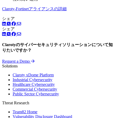
Claroty-Fortinetアライアンスの詳細
シェア
LinkedIn
Twitter
Facebook
シェア
LinkedIn
Twitter
Facebook
Clarotyのサイバーセキュリティソリューションについて知
りたいですか？
Request a Demo
Solutions
Claroty xDome Platform
Industrial Cybersecurity
Healthcare Cybersecurity
Commercial Cybersecurity
Public Sector Cybersecurity
Threat Research
Team82 Home
Vulnerability Disclosure Dashboard