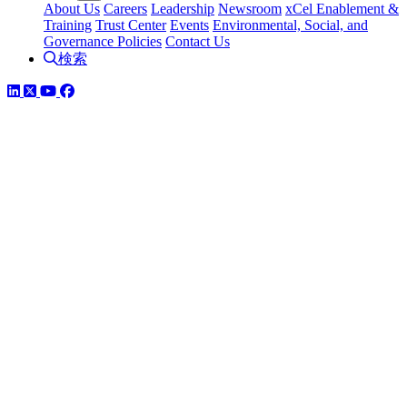
About Us
Careers
Leadership
Newsroom
xCel Enablement &
Training
Trust Center
Events
Environmental, Social, and
Governance Policies
Contact Us
検索
LinkedIn
Twitter
YouTube
Facebook