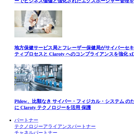
ーでビジネス価値と強化されたエクスポージャー管理を
地方保健サービス局とフレーザー保健局がサイバーセキ
ティプロセスと Claroty へのコンプライアンスを強化 xD
Phlow、比類なき サイバー・フィジカル・システム の
に Claroty テクノロジーを活用 保護
パートナー
テクノロジーアライアンスパートナー
チャネルパートナー