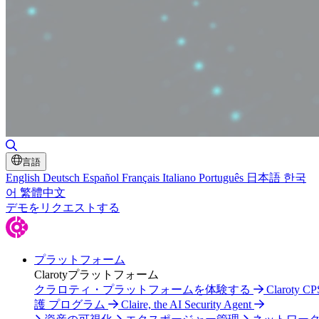
検索の切り替え
言語
English
Deutsch
Español
Français
Italiano
Português
日本語
한국
어
繁體中文
デモをリクエストする
プラットフォーム
Clarotyプラットフォーム
クラロティ・プラットフォームを体験する
Claroty C
護 プログラム
Claire, the AI Security Agent