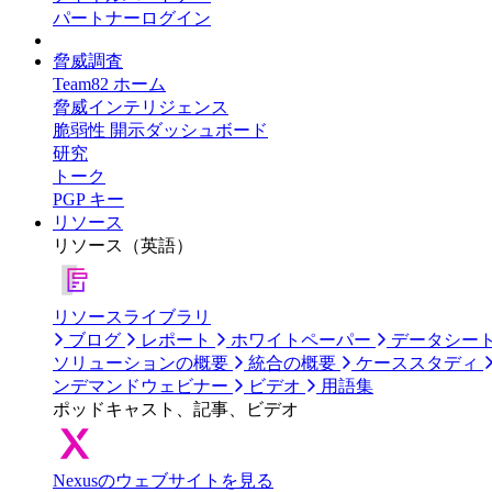
パートナーログイン
脅威調査
Team82 ホーム
脅威インテリジェンス
脆弱性 開示ダッシュボード
研究
トーク
PGP キー
リソース
リソース（英語）
リソースライブラリ
ブログ
レポート
ホワイトペーパー
データシー
ソリューションの概要
統合の概要
ケーススタディ
ンデマンドウェビナー
ビデオ
用語集
ポッドキャスト、記事、ビデオ
Nexusのウェブサイトを見る