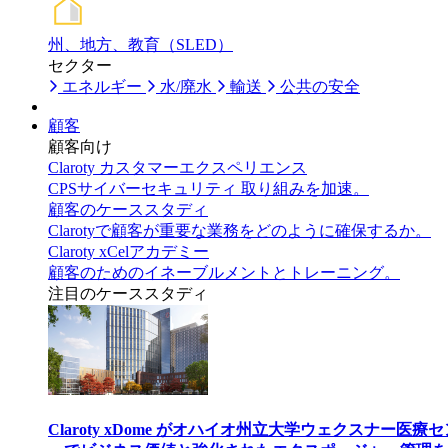
州、地方、教育（SLED）
セクター
エネルギー
水/廃水
輸送
公共の安全
顧客
顧客向け
Claroty カスタマーエクスペリエンス
CPSサイバーセキュリティ 取り組みを加速。
顧客のケーススタディ
Clarotyで顧客が重要な業務をどのように確保するか。
Claroty xCelアカデミー
顧客のためのイネーブルメントとトレーニング。
注目のケーススタディ
Claroty xDome がオハイオ州立大学ウェクスナー医療