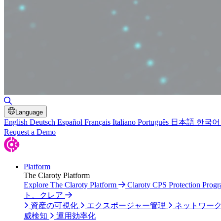
検索の切り替え
Language
English
Deutsch
Español
Français
Italiano
Português
日本語
한국어
Request a Demo
Platform
The Claroty Platform
Explore The Claroty Platform
Claroty CPS Protection Prog
ト、クレア
資産の可視化
エクスポージャー管理
ネットワー
威検知
運用効率化