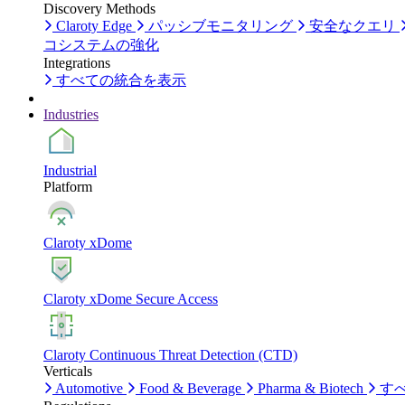
Discovery Methods
Claroty Edge
パッシブモニタリング
安全なクエリ
コシステムの強化
Integrations
すべての統合を表示
Industries
Industrial
Platform
Claroty xDome
Claroty xDome Secure Access
Claroty Continuous Threat Detection (CTD)
Verticals
Automotive
Food & Beverage
Pharma & Biotech
す