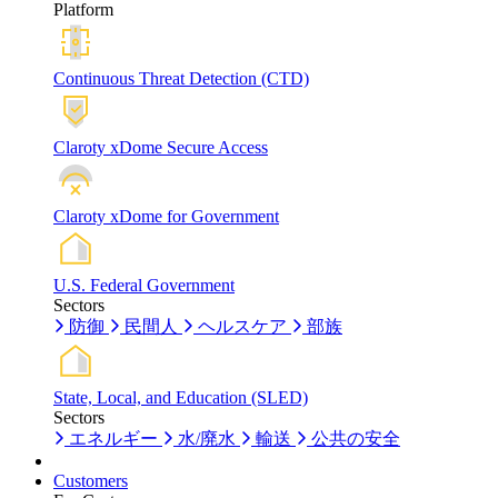
Platform
Continuous Threat Detection (CTD)
Claroty xDome Secure Access
Claroty xDome for Government
U.S. Federal Government
Sectors
防御
民間人
ヘルスケア
部族
State, Local, and Education (SLED)
Sectors
エネルギー
水/廃水
輸送
公共の安全
Customers