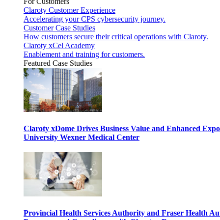
For Customers
Claroty Customer Experience
Accelerating your CPS cybersecurity journey.
Customer Case Studies
How customers secure their critical operations with Claroty.
Claroty xCel Academy
Enablement and training for customers.
Featured Case Studies
Claroty xDome Drives Business Value and Enhanced Expo
University Wexner Medical Center
Provincial Health Services Authority and Fraser Health Au