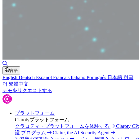
検索の切り替え
言語
English
Deutsch
Español
Français
Italiano
Português
日本語
한국
어
繁體中文
デモをリクエストする
プラットフォーム
Clarotyプラットフォーム
クラロティ・プラットフォームを体験する
Claroty C
護 プログラム
Claire, the AI Security Agent