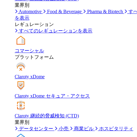
業界別
Automotive
Food & Beverage
Pharma & Biotech
す
を表示
レギュレーション
すべてのレギュレーションを表示
コマーシャル
プラットフォーム
Claroty xDome
Claroty xDome セキュア・アクセス
Claroty 継続的脅威検知 (CTD)
業界別
データセンター
小売
商業ビル
ホスピタリティ