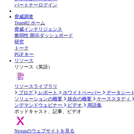
パートナーログイン
脅威調査
Team82 ホーム
脅威インテリジェンス
脆弱性 開示ダッシュボード
研究
トーク
PGP キー
リソース
リソース（英語）
リソースライブラリ
ブログ
レポート
ホワイトペーパー
データシー
ソリューションの概要
統合の概要
ケーススタディ
ンデマンドウェビナー
ビデオ
用語集
ポッドキャスト、記事、ビデオ
Nexusのウェブサイトを見る