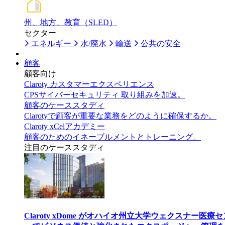
州、地方、教育（SLED）
セクター
エネルギー
水/廃水
輸送
公共の安全
顧客
顧客向け
Claroty カスタマーエクスペリエンス
CPSサイバーセキュリティ 取り組みを加速。
顧客のケーススタディ
Clarotyで顧客が重要な業務をどのように確保するか。
Claroty xCelアカデミー
顧客のためのイネーブルメントとトレーニング。
注目のケーススタディ
Claroty xDome がオハイオ州立大学ウェクスナー医療