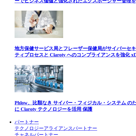
ーでビジネス価値と強化されたエクスポージャー管理を
地方保健サービス局とフレーザー保健局がサイバーセキ
ティプロセスと Claroty へのコンプライアンスを強化 xD
Phlow、比類なき サイバー・フィジカル・システム の
に Claroty テクノロジーを活用 保護
パートナー
テクノロジーアライアンスパートナー
チャネルパートナー