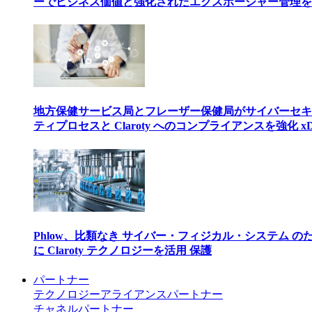
ーでビジネス価値と強化されたエクスポージャー管理を
地方保健サービス局とフレーザー保健局がサイバーセキ
ティプロセスと Claroty へのコンプライアンスを強化 xD
Phlow、比類なき サイバー・フィジカル・システム の
に Claroty テクノロジーを活用 保護
パートナー
テクノロジーアライアンスパートナー
チャネルパートナー