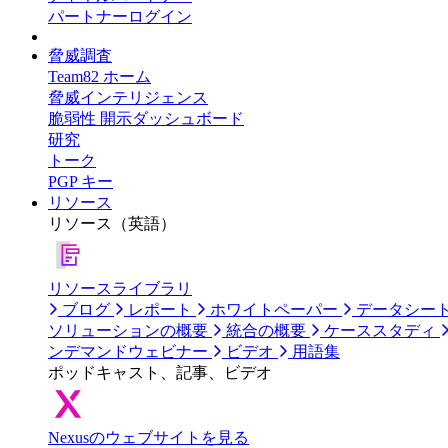
パートナーログイン
脅威調査
Team82 ホーム
脅威インテリジェンス
脆弱性 開示ダッシュボード
研究
トーク
PGP キー
リソース
リソース（英語）
リソースライブラリ
ブログ
レポート
ホワイトペーパー
データシー
ソリューションの概要
統合の概要
ケーススタディ
ンデマンドウェビナー
ビデオ
用語集
ポッドキャスト、記事、ビデオ
Nexusのウェブサイトを見る