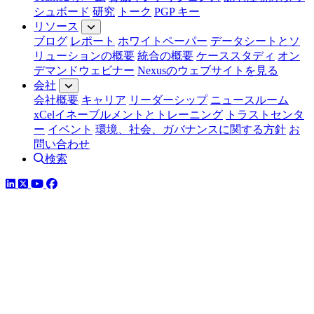
シュボード
研究
トーク
PGP キー
リソース
ブログ
レポート
ホワイトペーパー
データシートとソ
リューションの概要
統合の概要
ケーススタディ
オン
デマンドウェビナー
Nexusのウェブサイトを見る
会社
会社概要
キャリア
リーダーシップ
ニュースルーム
xCelイネーブルメントとトレーニング
トラストセンタ
ー
イベント
環境、社会、ガバナンスに関する方針
お
問い合わせ
検索
LinkedIn
YouTube
Facebook
ツイッター