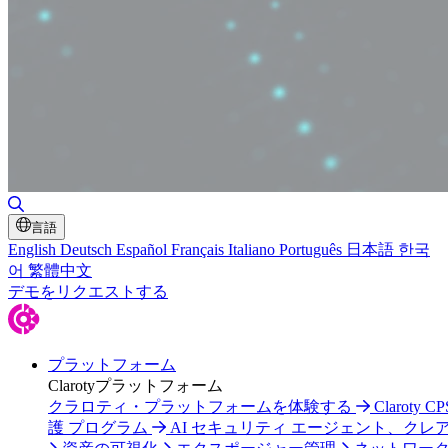
検索の切り替え
言語
English
Deutsch
Español
Français
Italiano
Português
日本語
한국
어
繁體中文
デモをリクエストする
プラットフォーム
Clarotyプラットフォーム
クラロティ・プラットフォームを体験する
Claroty C
護 プログラム
AI セキュリティ エージェント、クレ