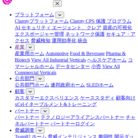
メニューを閉じる
プラットフォーム
Clarotyプラットフォーム
Claroty CPS 保護 プログラム
AI セキュリティ エージェント、クレア
資産の可視化
エクスポージャー管理
ネットワーク保護
セキュア・ア
クセス
脅威検知
運用効率化
統合
産業
産業用ホーム
Automotive
Food & Beverage
Pharma &
Biotech
View All Industrial Verticals
ヘルスケアホーム
コ
マーシャルホーム
データセンター
小売
View All
Commercial Verticals
公共部門
公共部門ホーム
連邦政府ホーム
SLEDホーム
顧客
カスタマーエクスペリエンス
ケーススタディ
顧客向け
xCelイネーブルメント&トレーニング
パートナー
パートナー
テクノロジーアライアンスパートナー
チャ
ネルパートナー
パートナーログイン
脅威調査
Team82 ホーム
脅威インテリジェンス
脆弱性 開示ダッ