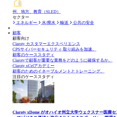
州、地方、教育（SLED）
セクター
エネルギー
水/廃水
輸送
公共の安全
顧客
顧客向け
Claroty カスタマーエクスペリエンス
CPSサイバーセキュリティ 取り組みを加速。
顧客のケーススタディ
Clarotyで顧客が重要な業務をどのように確保するか。
Claroty xCelアカデミー
顧客のためのイネーブルメントとトレーニング。
注目のケーススタディ
Claroty xDome がオハイオ州立大学ウェクスナー医療