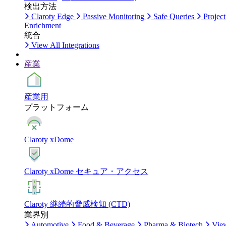
検出方法
Claroty Edge
Passive Monitoring
Safe Queries
Project
Enrichment
統合
View All Integrations
産業
産業用
プラットフォーム
Claroty xDome
Claroty xDome セキュア・アクセス
Claroty 継続的脅威検知 (CTD)
業界別
Automotive
Food & Beverage
Pharma & Biotech
View