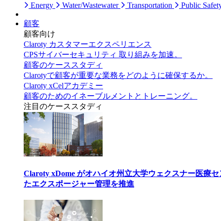
Energy
Water/Wastewater
Transportation
Public Safet
顧客
顧客向け
Claroty カスタマーエクスペリエンス
CPSサイバーセキュリティ 取り組みを加速。
顧客のケーススタディ
Clarotyで顧客が重要な業務をどのように確保するか。
Claroty xCelアカデミー
顧客のためのイネーブルメントとトレーニング。
注目のケーススタディ
Claroty xDome がオハイオ州立大学ウェクスナー
たエクスポージャー管理を推進