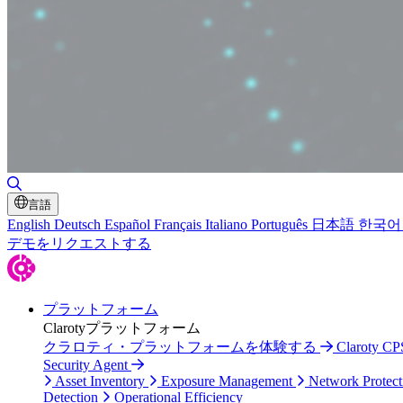
Toggle Search
言語
English
Deutsch
Español
Français
Italiano
Português
日本語
한국어
デモをリクエストする
プラットフォーム
Clarotyプラットフォーム
クラロティ・プラットフォームを体験する
Claroty
Security Agent
Asset Inventory
Exposure Management
Network Protect
Detection
Operational Efficiency