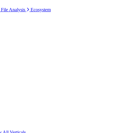
 File Analysis
Ecosystem
 All Verticals