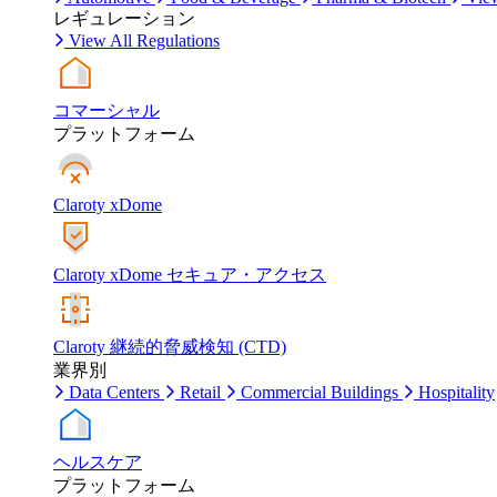
レギュレーション
View All Regulations
コマーシャル
プラットフォーム
Claroty xDome
Claroty xDome セキュア・アクセス
Claroty 継続的脅威検知 (CTD)
業界別
Data Centers
Retail
Commercial Buildings
Hospitality
ヘルスケア
プラットフォーム