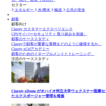
セクター
エネルギー
水/廃水
輸送
公共の安全
顧客
顧客向け
Claroty カスタマーエクスペリエンス
CPSサイバーセキュリティ 取り組みを加速。
顧客のケーススタディ
Clarotyで顧客が重要な業務をどのように確保するか。
Claroty xCelアカデミー
顧客のためのイネーブルメントとトレーニング。
注目のケーススタディ
Claroty xDome がオハイオ州立大学ウェクスナー
たエクスポージャー管理を推進