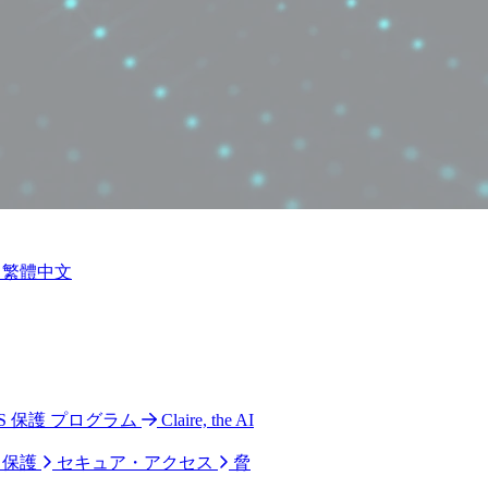
繁體中文
 CPS 保護 プログラム
Claire, the AI
ク保護
セキュア・アクセス
脅