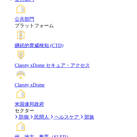
公共部門
プラットフォーム
継続的脅威検知 (CTD)
Claroty xDome セキュア・アクセス
Claroty xDome
米国連邦政府
セクター
防御
民間人
ヘルスケア
部族
州、地方、教育（SLED）