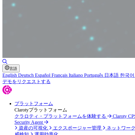
検索の切り替え
言語
English
Deutsch
Español
Français
Italiano
Português
日本語
한국어
デモをリクエストする
プラットフォーム
Clarotyプラットフォーム
クラロティ・プラットフォームを体験する
Claroty
Security Agent
資産の可視化
エクスポージャー管理
ネットワー
威検知
運用効率化