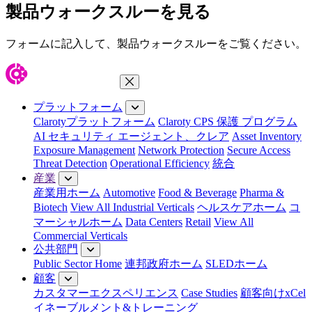
製品ウォークスルーを見る
フォームに記入して、製品ウォークスルーをご覧ください。
メニューを閉じる
プラットフォーム
Clarotyプラットフォーム
Claroty CPS 保護 プログラム
AI セキュリティ エージェント、クレア
Asset Inventory
Exposure Management
Network Protection
Secure Access
Threat Detection
Operational Efficiency
統合
産業
産業用ホーム
Automotive
Food & Beverage
Pharma &
Biotech
View All Industrial Verticals
ヘルスケアホーム
コ
マーシャルホーム
Data Centers
Retail
View All
Commercial Verticals
公共部門
Public Sector Home
連邦政府ホーム
SLEDホーム
顧客
カスタマーエクスペリエンス
Case Studies
顧客向けxCel
イネーブルメント&トレーニング