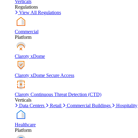
Verticals
Regulations
View All Regulations
Commercial
Platform
Claroty xDome
Claroty xDome Secure Access
Claroty Continuous Threat Detection (CTD)
Verticals
Data Centers
Retail
Commercial Buildings
Hospitality
Healthcare
Platform