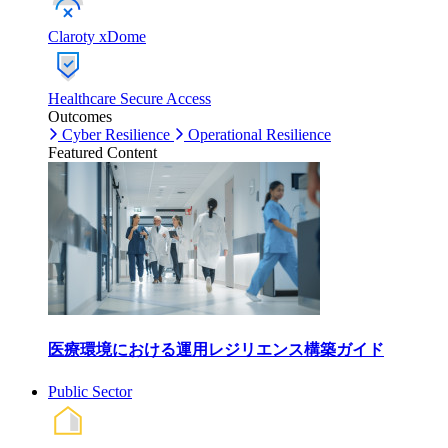
Claroty xDome
Healthcare Secure Access
Outcomes
Cyber Resilience
Operational Resilience
Featured Content
医療環境における運用レジリエンス構築ガイド
Public Sector