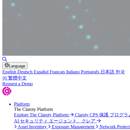
Toggle Search
Language
English
Deutsch
Español
Français
Italiano
Português
日本語
한국
어
繁體中文
Request a Demo
Platform
The Claroty Platform
Explore The Claroty Platform
Claroty CPS 保護 プログラ
AI セキュリティ エージェント、クレア
Asset Inventory
Exposure Management
Network Protect