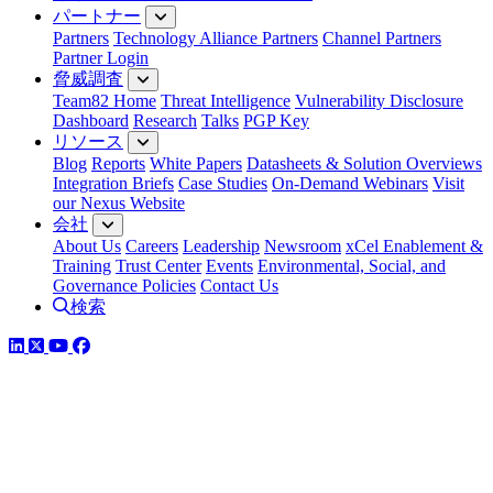
パートナー
Partners
Technology Alliance Partners
Channel Partners
Partner Login
脅威調査
Team82 Home
Threat Intelligence
Vulnerability Disclosure
Dashboard
Research
Talks
PGP Key
リソース
Blog
Reports
White Papers
Datasheets & Solution Overviews
Integration Briefs
Case Studies
On-Demand Webinars
Visit
our Nexus Website
会社
About Us
Careers
Leadership
Newsroom
xCel Enablement &
Training
Trust Center
Events
Environmental, Social, and
Governance Policies
Contact Us
検索
LinkedIn
Twitter
YouTube
Facebook