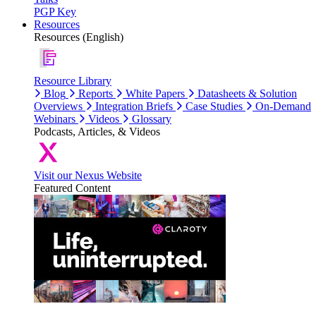
PGP Key
Resources
Resources (English)
Resource Library
Blog
Reports
White Papers
Datasheets & Solution
Overviews
Integration Briefs
Case Studies
On-Demand
Webinars
Videos
Glossary
Podcasts, Articles, & Videos
Visit our Nexus Website
Featured Content