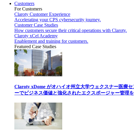
Customers
For Customers
Claroty Customer Experience
Accelerating your CPS cybersecurity journey.
Customer Case Studies
How customers secure their critical operations with Claroty.
Claroty xCel Academy
Enablement and training for customers.
Featured Case Studies
Claroty xDome がオハイオ州立大学ウェクスナー医療
ーでビジネス価値と強化されたエクスポージャー管理を