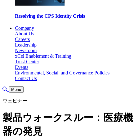
Resolving the CPS Identity Crisis
Company
About Us
Careers
Leadership
Newsroom
xCel Enablement & Training
Trust Center
Events
Environmental, Social, and Governance Policies
Contact Us
Toggle Search
Menu
ウェビナー
製品ウォークスルー：医療機
器の発見