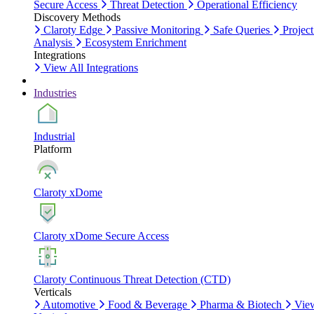
Secure Access
Threat Detection
Operational Efficiency
Discovery Methods
Claroty Edge
Passive Monitoring
Safe Queries
Project
Analysis
Ecosystem Enrichment
Integrations
View All Integrations
Industries
Industrial
Platform
Claroty xDome
Claroty xDome Secure Access
Claroty Continuous Threat Detection (CTD)
Verticals
Automotive
Food & Beverage
Pharma & Biotech
Vie