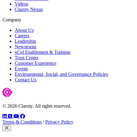
Videos
Claroty Nexus
Company
About Us
Careers
Leadership
Newsroom
xCel Enablement & Training
Trust Center
Customer Experience
Events
Environmental, Social, and Governance Policies
Contact Us
© 2026 Claroty. All rights reserved.
LinkedIn
Twitter
YouTube
Facebook
Terms & Conditions
/
Privacy Policy
モーダルを閉じる