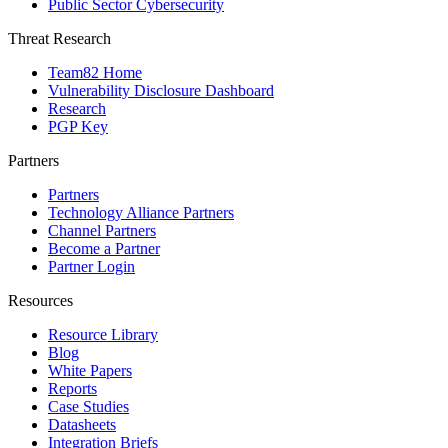
Public Sector Cybersecurity
Threat Research
Team82 Home
Vulnerability Disclosure Dashboard
Research
PGP Key
Partners
Partners
Technology Alliance Partners
Channel Partners
Become a Partner
Partner Login
Resources
Resource Library
Blog
White Papers
Reports
Case Studies
Datasheets
Integration Briefs