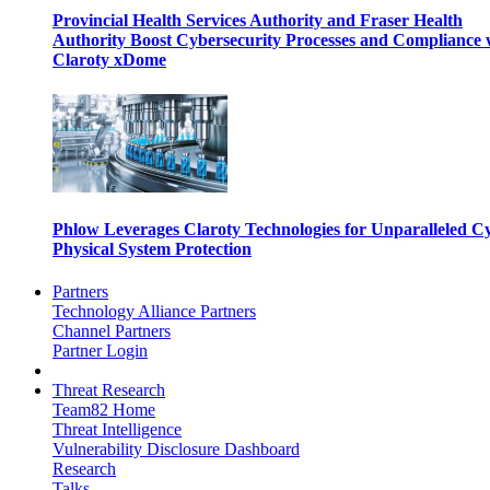
Provincial Health Services Authority and Fraser Health
Authority Boost Cybersecurity Processes and Compliance 
Claroty xDome
Phlow Leverages Claroty Technologies for Unparalleled C
Physical System Protection
Partners
Technology Alliance Partners
Channel Partners
Partner Login
Threat Research
Team82 Home
Threat Intelligence
Vulnerability Disclosure Dashboard
Research
Talks