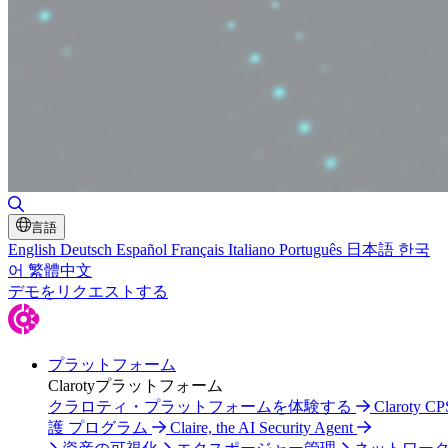
検索の切り替え
言語
English
Deutsch
Español
Français
Italiano
Português
日本語
한국
어
繁體中文
デモをリクエストする
プラットフォーム
Clarotyプラットフォーム
クラロティ・プラットフォームを体験する
Claroty C
護 プログラム
Claire, the AI Security Agent