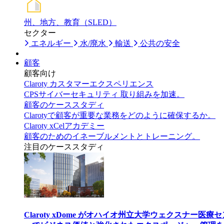
州、地方、教育（SLED）
セクター
エネルギー
水/廃水
輸送
公共の安全
顧客
顧客向け
Claroty カスタマーエクスペリエンス
CPSサイバーセキュリティ 取り組みを加速。
顧客のケーススタディ
Clarotyで顧客が重要な業務をどのように確保するか。
Claroty xCelアカデミー
顧客のためのイネーブルメントとトレーニング。
注目のケーススタディ
Claroty xDome がオハイオ州立大学ウェクスナー医療