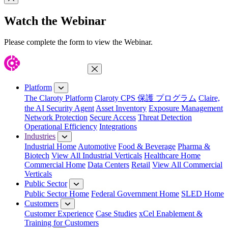
Close Modal
Watch the Webinar
Please complete the form to view the Webinar.
Close Menu
Platform
The Claroty Platform
Claroty CPS 保護 プログラム
Claire,
the AI Security Agent
Asset Inventory
Exposure Management
Network Protection
Secure Access
Threat Detection
Operational Efficiency
Integrations
Industries
Industrial Home
Automotive
Food & Beverage
Pharma &
Biotech
View All Industrial Verticals
Healthcare Home
Commercial Home
Data Centers
Retail
View All Commercial
Verticals
Public Sector
Public Sector Home
Federal Government Home
SLED Home
Customers
Customer Experience
Case Studies
xCel Enablement &
Training for Customers