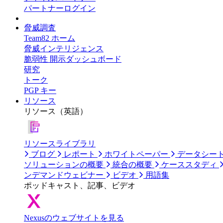
パートナーログイン
脅威調査
Team82 ホーム
脅威インテリジェンス
脆弱性 開示ダッシュボード
研究
トーク
PGP キー
リソース
リソース（英語）
リソースライブラリ
ブログ
レポート
ホワイトペーパー
データシー
ソリューションの概要
統合の概要
ケーススタディ
ンデマンドウェビナー
ビデオ
用語集
ポッドキャスト、記事、ビデオ
Nexusのウェブサイトを見る