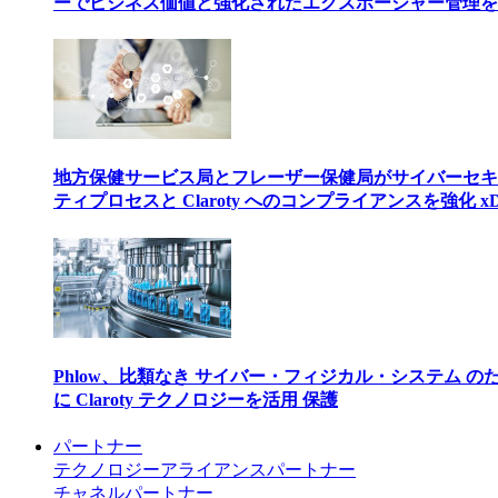
ーでビジネス価値と強化されたエクスポージャー管理を
地方保健サービス局とフレーザー保健局がサイバーセキ
ティプロセスと Claroty へのコンプライアンスを強化 xD
Phlow、比類なき サイバー・フィジカル・システム の
に Claroty テクノロジーを活用 保護
パートナー
テクノロジーアライアンスパートナー
チャネルパートナー