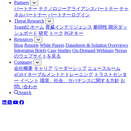
Partners
パートナー
テクノロジーアライアンスパートナー
チャ
ネルパートナー
パートナーログイン
Threat Research
Team82 ホーム
脅威インテリジェンス
脆弱性 開示ダッ
シュボード
研究
トーク
PGP キー
Resources
Blog
Reports
White Papers
Datasheets & Solution Overviews
Integration Briefs
Case Studies
On-Demand Webinars
Nexus
のウェブサイトを見る
Company
会社概要
キャリア
リーダーシップ
ニュースルーム
xCelイネーブルメントとトレーニング
トラストセンタ
ー
イベント
環境、社会、ガバナンスに関する方針
お
問い合わせ
Search
LinkedIn
YouTube
Facebook
ツイッター