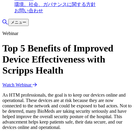
環境、社会、ガバナンスに関する方針
お問い合わせ
検索の切り替え
メニュー
Webinar
Top 5 Benefits of Improved
Device Effectiveness with
Scripps Health
Watch Webinar
As HTM professionals, the goal is to keep our devices online and
operational. These devices are at risk because they are now
connected to the network and could be exposed to bad actors. Not to
be deterred, many BioMeds are taking security seriously and have
helped improve the overall security posture of the hospital. This
advancement helps keep patients safe, their data secure, and our
devices online and operational.