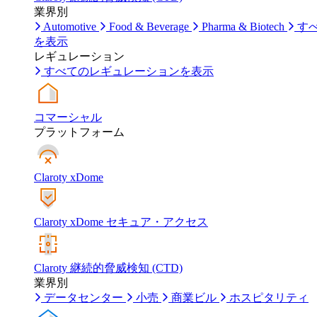
業界別
Automotive
Food & Beverage
Pharma & Biotech
す
を表示
レギュレーション
すべてのレギュレーションを表示
コマーシャル
プラットフォーム
Claroty xDome
Claroty xDome セキュア・アクセス
Claroty 継続的脅威検知 (CTD)
業界別
データセンター
小売
商業ビル
ホスピタリティ