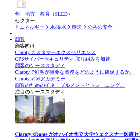
州、地方、教育（SLED）
セクター
エネルギー
水/廃水
輸送
公共の安全
顧客
顧客向け
Claroty カスタマーエクスペリエンス
CPSサイバーセキュリティ 取り組みを加速。
顧客のケーススタディ
Clarotyで顧客が重要な業務をどのように確保するか。
Claroty xCelアカデミー
顧客のためのイネーブルメントとトレーニング。
注目のケーススタディ
Claroty xDome がオハイオ州立大学ウェクスナー医療