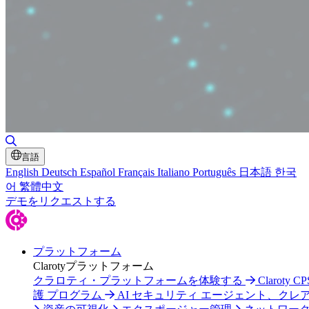
検索の切り替え
言語
English
Deutsch
Español
Français
Italiano
Português
日本語
한국
어
繁體中文
デモをリクエストする
プラットフォーム
Clarotyプラットフォーム
クラロティ・プラットフォームを体験する
Claroty C
護 プログラム
AI セキュリティ エージェント、クレ