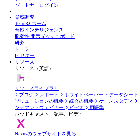
パートナーログイン
脅威調査
Team82 ホーム
脅威インテリジェンス
脆弱性 開示ダッシュボード
研究
トーク
PGP キー
リソース
リソース（英語）
リソースライブラリ
ブログ
レポート
ホワイトペーパー
データシー
ソリューションの概要
統合の概要
ケーススタディ
ンデマンドウェビナー
ビデオ
用語集
ポッドキャスト、記事、ビデオ
Nexusのウェブサイトを見る