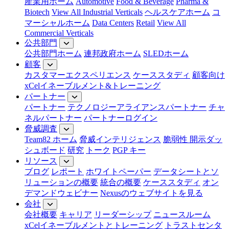
産業用ホーム
Automotive
Food & Beverage
Pharma &
Biotech
View All Industrial Verticals
ヘルスケアホーム
コ
マーシャルホーム
Data Centers
Retail
View All
Commercial Verticals
公共部門
公共部門ホーム
連邦政府ホーム
SLEDホーム
顧客
カスタマーエクスペリエンス
ケーススタディ
顧客向け
xCelイネーブルメント&トレーニング
パートナー
パートナー
テクノロジーアライアンスパートナー
チャ
ネルパートナー
パートナーログイン
脅威調査
Team82 ホーム
脅威インテリジェンス
脆弱性 開示ダッ
シュボード
研究
トーク
PGP キー
リソース
ブログ
レポート
ホワイトペーパー
データシートとソ
リューションの概要
統合の概要
ケーススタディ
オン
デマンドウェビナー
Nexusのウェブサイトを見る
会社
会社概要
キャリア
リーダーシップ
ニュースルーム
xCelイネーブルメントとトレーニング
トラストセンタ