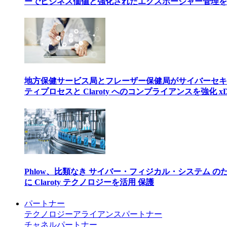
ーでビジネス価値と強化されたエクスポージャー管理を
地方保健サービス局とフレーザー保健局がサイバーセキ
ティプロセスと Claroty へのコンプライアンスを強化 xD
Phlow、比類なき サイバー・フィジカル・システム の
に Claroty テクノロジーを活用 保護
パートナー
テクノロジーアライアンスパートナー
チャネルパートナー