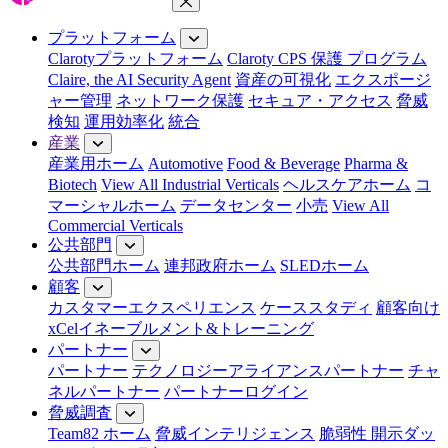
メニューを閉じる
プラットフォーム
Clarotyプラットフォーム
Claroty CPS 保護 プログラム
Claire, the AI Security Agent
資産の可視化
エクスポージ
ャー管理
ネットワーク保護
セキュア・アクセス
脅威
検知
運用効率化
統合
産業
産業用ホーム
Automotive
Food & Beverage
Pharma &
Biotech
View All Industrial Verticals
ヘルスケアホーム
コ
マーシャルホーム
データセンター
小売
View All
Commercial Verticals
公共部門
公共部門ホーム
連邦政府ホーム
SLEDホーム
顧客
カスタマーエクスペリエンス
ケーススタディ
顧客向け
xCelイネーブルメント&トレーニング
パートナー
パートナー
テクノロジーアライアンスパートナー
チャ
ネルパートナー
パートナーログイン
脅威調査
Team82 ホーム
脅威インテリジェンス
脆弱性 開示ダッ