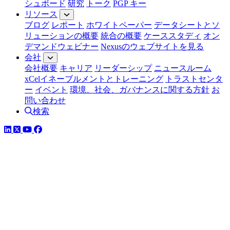
シュボード
研究
トーク
PGP キー
リソース
ブログ
レポート
ホワイトペーパー
データシートとソ
リューションの概要
統合の概要
ケーススタディ
オン
デマンドウェビナー
Nexusのウェブサイトを見る
会社
会社概要
キャリア
リーダーシップ
ニュースルーム
xCelイネーブルメントとトレーニング
トラストセンタ
ー
イベント
環境、社会、ガバナンスに関する方針
お
問い合わせ
検索
LinkedIn
YouTube
Facebook
ツイッター