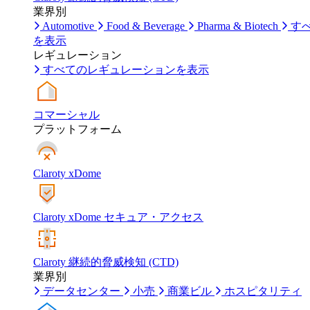
業界別
Automotive
Food & Beverage
Pharma & Biotech
す
を表示
レギュレーション
すべてのレギュレーションを表示
コマーシャル
プラットフォーム
Claroty xDome
Claroty xDome セキュア・アクセス
Claroty 継続的脅威検知 (CTD)
業界別
データセンター
小売
商業ビル
ホスピタリティ