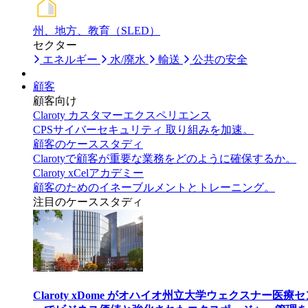
州、地方、教育（SLED）
セクター
エネルギー
水/廃水
輸送
公共の安全
顧客
顧客向け
Claroty カスタマーエクスペリエンス
CPSサイバーセキュリティ 取り組みを加速。
顧客のケーススタディ
Clarotyで顧客が重要な業務をどのように確保するか。
Claroty xCelアカデミー
顧客のためのイネーブルメントとトレーニング。
注目のケーススタディ
Claroty xDome がオハイオ州立大学ウェクスナー医療