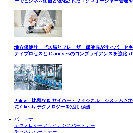
ーでビジネス価値と強化されたエクスポージャー管理を
地方保健サービス局とフレーザー保健局がサイバーセキ
ティプロセスと Claroty へのコンプライアンスを強化 xD
Phlow、比類なき サイバー・フィジカル・システム の
に Claroty テクノロジーを活用 保護
パートナー
テクノロジーアライアンスパートナー
チャネルパートナー