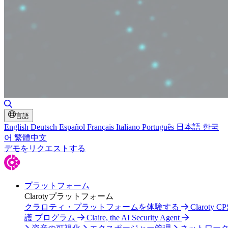
検索の切り替え
言語
English
Deutsch
Español
Français
Italiano
Português
日本語
한국
어
繁體中文
デモをリクエストする
プラットフォーム
Clarotyプラットフォーム
クラロティ・プラットフォームを体験する
Claroty C
護 プログラム
Claire, the AI Security Agent