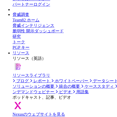
パートナーログイン
脅威調査
Team82 ホーム
脅威インテリジェンス
脆弱性 開示ダッシュボード
研究
トーク
PGP キー
リソース
リソース（英語）
リソースライブラリ
ブログ
レポート
ホワイトペーパー
データシー
ソリューションの概要
統合の概要
ケーススタディ
ンデマンドウェビナー
ビデオ
用語集
ポッドキャスト、記事、ビデオ
Nexusのウェブサイトを見る