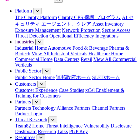
Close Menu
Platform
The Claroty Platform
Claroty CPS 保護 プログラム
AI セ
キュリティ エージェント、クレア
Asset Inventory
Exposure Management
Network Protection
Secure Access
Threat Detection
Operational Efficiency
Integrations
Industries
Industrial Home
Automotive
Food & Beverage
Pharma &
Biotech
View All Industrial Verticals
Healthcare Home
Commercial Home
Data Centers
Retail
View All Commercial
Verticals
Public Sector
Public Sector Home
連邦政府ホーム
SLEDホーム
Customers
Customer Experience
Case Studies
xCel Enablement &
Training for Customers
Partners
Partners
Technology Alliance Partners
Channel Partners
Partner Login
Threat Research
Team82 Home
Threat Intelligence
Vulnerability Disclosure
Dashboard
Research
Talks
PGP Key
Resources