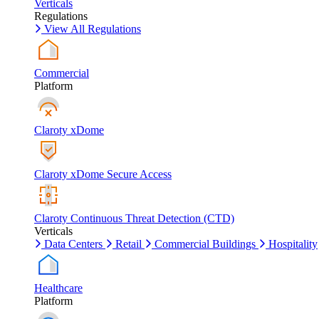
Verticals
Regulations
View All Regulations
Commercial
Platform
Claroty xDome
Claroty xDome Secure Access
Claroty Continuous Threat Detection (CTD)
Verticals
Data Centers
Retail
Commercial Buildings
Hospitality
Healthcare
Platform