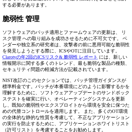
する必要があります。
脆弱性 管理
ソフトウェアのパッチ適用とファームウェアの更新は、 リ
スク管理 への取り組みを成功させるために不可欠です。 ベ
ンダーや独立系の研究者は、攻撃者の前に悪用可能な脆弱性
を発見しようとする際に、ICSやOTに注目しています。
Clarotyの年2回のICSリスク& 脆弱性 レポート
には、新しい
情報開示に関する多くのトレンド、最も脆弱な製品の種類、
セキュリティ問題の軽減方法が記載されています。
NIST改訂のこのセクションでは、パッチ管理ガイダンスが
標準料金です。パッチが本番環境にどのように影響するかを
理解するために、ソフトウェアアップデートのサンドボック
ステストを確実に行い、オペレーティングシステムを更新
し、既知の脆弱性やエクスプロイトから環境を安全に保つた
めの代替コントロールを適用します。 また、多くのOT環境
の全体的な静的な性質を考慮して、不正なアプリケーション
の実行を防止するために、アプリケーションホワイトリスト
（許可リスト）を考慮することをお勧めします。