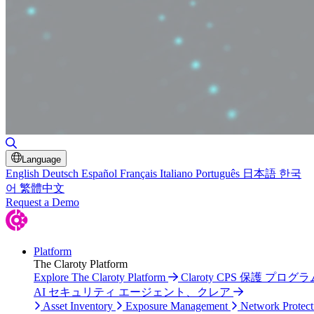
Toggle Search
Language
English
Deutsch
Español
Français
Italiano
Português
日本語
한국
어
繁體中文
Request a Demo
Platform
The Claroty Platform
Explore The Claroty Platform
Claroty CPS 保護 プログラ
AI セキュリティ エージェント、クレア
Asset Inventory
Exposure Management
Network Protect