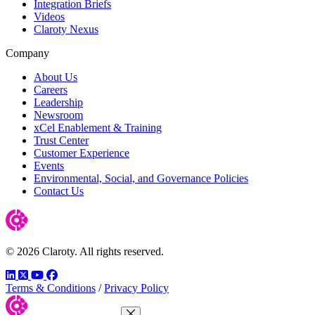
Integration Briefs
Videos
Claroty Nexus
Company
About Us
Careers
Leadership
Newsroom
xCel Enablement & Training
Trust Center
Customer Experience
Events
Environmental, Social, and Governance Policies
Contact Us
© 2026 Claroty. All rights reserved.
LinkedIn
Twitter
YouTube
Facebook
Terms & Conditions
/
Privacy Policy