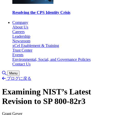
Resolving the CPS Identity Crisis
Company
About Us
Careers
Leadership
Newsroom
xCel Enablement & Training
Trust Center
Events
Environmental, Social, and Governance Policies
Contact Us
Toggle Search
Menu
ブログに戻る
Examining NIST’s Latest
Revision to SP 800-82r3
Grant Geyer