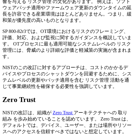
響を与える リスク管理 の文化があります。 例えば、ソフト
ウェアパッチ適用やファームウェア更新のダウンタイムの延
長を許容できる産業環境はほとんどありません。つまり、緩
和策が優先度の高いものとなります。
SP 800-82r3では、OT環境におけるリスクのフレーミング、
評価、対応、および監視に関するガイダンスを概説していま
す。 OTプロセスに最も適用可能なシステムレベルの リスク
管理には、脅威のより詳細な評価と軽減策の実施が含まれま
す。
NISTのこの改訂に対するアプローチは、コストのかかるデ
バイスやプロセスのシャットダウンを回避するために、シス
テムレベルの更新やパッチ適用を含む リスク管理 活動を通
じて事業継続性を確保する必要性を強調しています。
Zero Trust
NISTの改訂は、組織が
Zero Trust
アーキテクチャへの 取り
組み を歩み始めていることを認めています。 Zero Trust は、
デフォルトでは、デバイス、ユーザー、または場所やリソー
スへのアクセスを信頼すべきではないと想定しています。