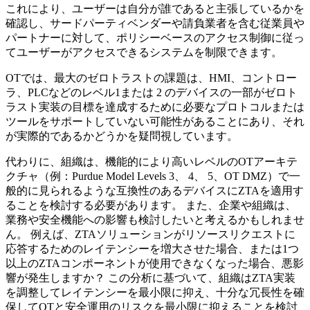
これにより、ユーザーは自分が誰であると主張しているかを
確認し、サードパーティベンダーや請負業者を含む従業員や
パートナーに対して、ポリシーベースのアクセス制御に従っ
てユーザーがアクセスできるシステムを制限できます。
OTでは、最大のゼロトラストの課題は、HMI、コントロー
ラ、PLCなどのレベル1または 2 のデバイスの一部がゼロト
ラスト実装の目標を達成するために必要なプロトコルまたは
ツールをサポートしていない可能性があることにあり、それ
が実際的であるかどうかを疑問視しています。
代わりに、組織は、機能的により高いレベルのOTアーキテ
クチャ（例：Purdue Model Levels 3、 4、 5、OT DMZ）で一
般的に見られるような互換性のあるデバイスにZTAを適用す
ることを検討する必要があります。 また、企業や組織は、
業務や安全機能への影響も検討したいと考えるかもしれませ
ん。 例えば、ZTAソリューションがリソースリクエストに
応答するためのレイテンシーを増大させた場合、または1つ
以上のZTAコンポーネントが使用できなくなった場合、悪影
響が発生しますか？ この分析に基づいて、組織はZTA実装
を調整してレイテンシーを最小限に抑え、十分な冗長性を確
保してOTと安全運用のリスクを最小限に抑えることを検討