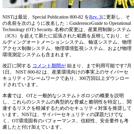
NISTは最近、Special Publication 800-82 を
Rev. 3
に更新し、そ
の名前を次のように改名した：GuiderenceGuide to Operational
Technology (OT) Security. 名称の変更は、産業用制御システム
（ICS）を超えて新たに拡張された範囲を反映しており、ビ
ルディングオートメーションシステム、輸送システム、物理
アクセス制御システム、物理環境監視システム、および物理
環境測定システムも含まれます。
改訂に関する
コメント期間が
始まり、まで利用可能です7月
1日。 NIST 800-82 は、産業環境向けの事実上のサイバーセ
キュリティフレームワークであり、300万回以上ダウンロー
ドされています。
本書では、OTと一般的なシステムトポロジの概要を説明
し、これらのシステムの典型的な脅威と脆弱性を特定し、関
連するリスクを軽減するためのセキュリティ対策を推奨して
います。NISTは、サイバーセキュリティの課題だけでな
く、OT環境固有のパフォーマンス、信頼性、安全要件も考
慮したと付け加えています。