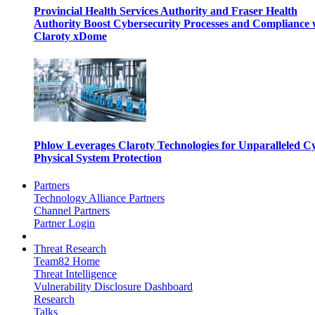
Provincial Health Services Authority and Fraser Health
Authority Boost Cybersecurity Processes and Compliance 
Claroty xDome
Phlow Leverages Claroty Technologies for Unparalleled C
Physical System Protection
Partners
Technology Alliance Partners
Channel Partners
Partner Login
Threat Research
Team82 Home
Threat Intelligence
Vulnerability Disclosure Dashboard
Research
Talks