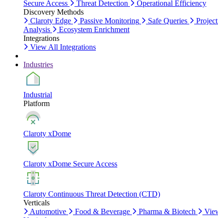
Secure Access
Threat Detection
Operational Efficiency
Discovery Methods
Claroty Edge
Passive Monitoring
Safe Queries
Project
Analysis
Ecosystem Enrichment
Integrations
View All Integrations
Industries
Industrial
Platform
Claroty xDome
Claroty xDome Secure Access
Claroty Continuous Threat Detection (CTD)
Verticals
Automotive
Food & Beverage
Pharma & Biotech
Vie