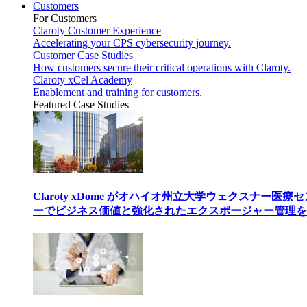
Customers
For Customers
Claroty Customer Experience
Accelerating your CPS cybersecurity journey.
Customer Case Studies
How customers secure their critical operations with Claroty.
Claroty xCel Academy
Enablement and training for customers.
Featured Case Studies
Claroty xDome がオハイオ州立大学ウェクスナー医療
ーでビジネス価値と強化されたエクスポージャー管理を