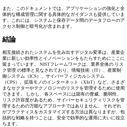
また、このドキュメントでは、アプリケーションの強化と全
体的な構成管理に関する具体的なガイダンスも提供していま
す。これには、システムと保存データ間のデータフローのア
クセス制御と暗号化が含まれます。
結論
相互接続されたシステムを生み出すデジタル変革は、産業企
業に新しい効率性とイノベーションをもたらすためにここに
留まっています。 NISTフレームワークは、業界全体の リス
ク管理 の標準と見なされており、情報技術（IT）、産業制
御システム（ICS）、サイバーフィジカルシステム
（CPS）、拡張モノのインターネット（XIoT）など、さまざ
まなセクターやテクノロジーのリスクを管理するために使用
できます。 しかし、各スペースには固有の脅威、脆弱性、
リスク許容度があるため、サイバーセキュリティリスクを管
理するための万能なアプローチではありません。 それぞれ
がプラクティスをカスタマイズする方法は異なりますが、包
括的な戦略を持つことは、安全で効率的な運用に大いに役立
ちます。