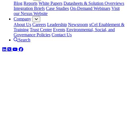
Blog
Reports
White Papers
Datasheets & Solution Overviews
Integration Briefs
Case Studies
On-Demand Webinars
Visit
our Nexus Website
Company
About Us
Careers
Leadership
Newsroom
xCel Enablement &
Training
Trust Center
Events
Environmental, Social, and
Governance Policies
Contact Us
Search
LinkedIn
Twitter
YouTube
Facebook