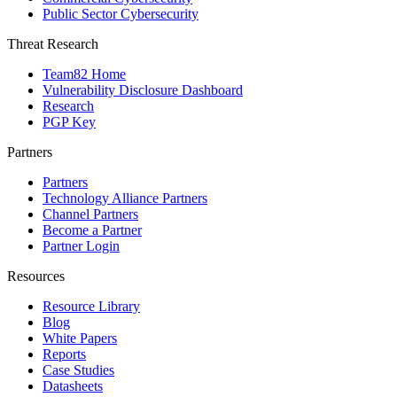
Public Sector Cybersecurity
Threat Research
Team82 Home
Vulnerability Disclosure Dashboard
Research
PGP Key
Partners
Partners
Technology Alliance Partners
Channel Partners
Become a Partner
Partner Login
Resources
Resource Library
Blog
White Papers
Reports
Case Studies
Datasheets