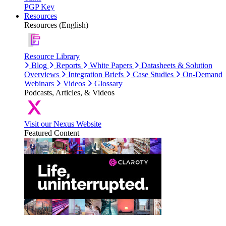
PGP Key
Resources
Resources (English)
Resource Library
Blog
Reports
White Papers
Datasheets & Solution
Overviews
Integration Briefs
Case Studies
On-Demand
Webinars
Videos
Glossary
Podcasts, Articles, & Videos
Visit our Nexus Website
Featured Content