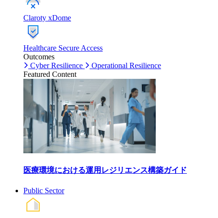
Claroty xDome
Healthcare Secure Access
Outcomes
Cyber Resilience
Operational Resilience
Featured Content
医療環境における運用レジリエンス構築ガイド
Public Sector