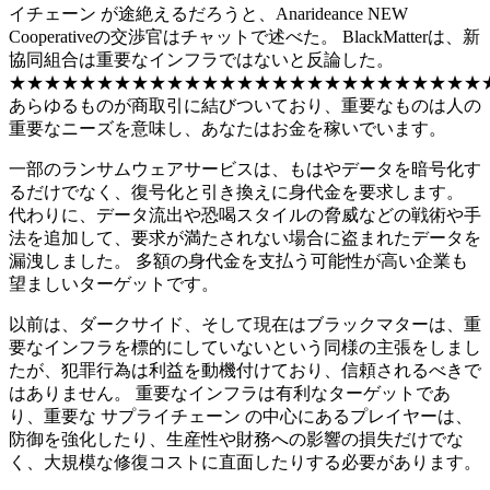
イチェーン が途絶えるだろうと、Anarideance NEW
Cooperativeの交渉官はチャットで述べた。 BlackMatterは、新
協同組合は重要なインフラではないと反論した。
★★★★★★★★★★★★★★★★★★★★★★★★★★★
あらゆるものが商取引に結びついており、重要なものは人の
重要なニーズを意味し、あなたはお金を稼いでいます。
一部のランサムウェアサービスは、もはやデータを暗号化す
るだけでなく、復号化と引き換えに身代金を要求します。
代わりに、データ流出や恐喝スタイルの脅威などの戦術や手
法を追加して、要求が満たされない場合に盗まれたデータを
漏洩しました。 多額の身代金を支払う可能性が高い企業も
望ましいターゲットです。
以前は、ダークサイド、そして現在はブラックマターは、重
要なインフラを標的にしていないという同様の主張をしまし
たが、犯罪行為は利益を動機付けており、信頼されるべきで
はありません。 重要なインフラは有利なターゲットであ
り、重要な サプライチェーン の中心にあるプレイヤーは、
防御を強化したり、生産性や財務への影響の損失だけでな
く、大規模な修復コストに直面したりする必要があります。