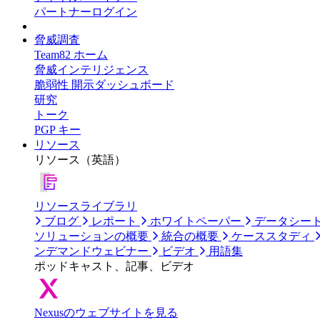
パートナーログイン
脅威調査
Team82 ホーム
脅威インテリジェンス
脆弱性 開示ダッシュボード
研究
トーク
PGP キー
リソース
リソース（英語）
リソースライブラリ
ブログ
レポート
ホワイトペーパー
データシー
ソリューションの概要
統合の概要
ケーススタディ
ンデマンドウェビナー
ビデオ
用語集
ポッドキャスト、記事、ビデオ
Nexusのウェブサイトを見る