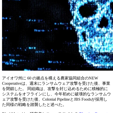
アイオワ州に 60 の拠点を構える農家協同組合のNEW
Cooperativeは、週末にランサムウェア攻撃を受けた後、事業
を閉鎖した。 同組織は、攻撃を封じ込めるために積極的に
システムをオフラインにし、今年初めに破壊的なランサムウ
ェア攻撃を受けた後、Colonial PipelineとJBS Foodsが採用し
た同様の戦略を踏襲したと述べた。