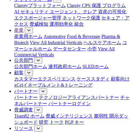
Clarotyプラットフォーム
Claroty CPS 保護 プログラム
AI セキュリティ エージェント、クレア
資産の可視化
エクスポージャー管理
ネットワーク保護
セキュア・ア
クセス
脅威検知
運用効率化
統合
産業
産業用ホーム
Automotive
Food & Beverage
Pharma &
Biotech
View All Industrial Verticals
ヘルスケアホーム
コ
マーシャルホーム
データセンター
小売
View All
Commercial Verticals
公共部門
公共部門ホーム
連邦政府ホーム
SLEDホーム
顧客
カスタマーエクスペリエンス
ケーススタディ
顧客向け
xCelイネーブルメント&トレーニング
パートナー
パートナー
テクノロジーアライアンスパートナー
チャ
ネルパートナー
パートナーログイン
脅威調査
Team82 ホーム
脅威インテリジェンス
脆弱性 開示ダッ
シュボード
研究
トーク
PGP キー
リソース