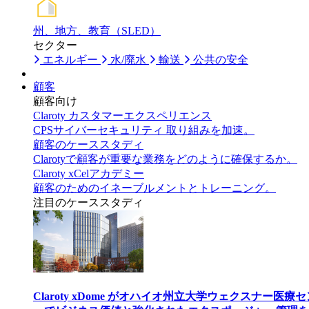
州、地方、教育（SLED）
セクター
エネルギー
水/廃水
輸送
公共の安全
顧客
顧客向け
Claroty カスタマーエクスペリエンス
CPSサイバーセキュリティ 取り組みを加速。
顧客のケーススタディ
Clarotyで顧客が重要な業務をどのように確保するか。
Claroty xCelアカデミー
顧客のためのイネーブルメントとトレーニング。
注目のケーススタディ
Claroty xDome がオハイオ州立大学ウェクスナー医療