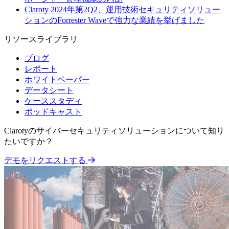
Claroty 2024年第2Q2、運用技術セキュリティソリュー
ションのForrester Waveで強力な業績を挙げました
リソースライブラリ
ブログ
レポート
ホワイトペーパー
データシート
ケーススタディ
ポッドキャスト
Clarotyのサイバーセキュリティソリューションについて知り
たいですか？
デモをリクエストする