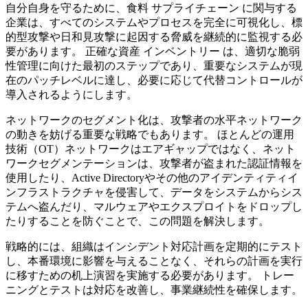
自分自身を守るために、食料 サプライチェーン に関与する
企業は、すべてのシステムやプロセスを完全に可視化し、標
的型攻撃や日和見攻撃に起因する脅威を継続的に監視する必
要があります。 正確な資産 インベントリー は、適切な脆弱
性管理に向けた最初のステップであり、重要なシステムが現
在のパッチレベルに達し、必要に応じて代替コントロールが
導入されるようにします。
ネットワークのセグメント化は、攻撃者の水平ネットワーク
の動きを妨げる重要な戦略でもあります。 ほとんどの運用
技術（OT）ネットワークはエアギャップではなく、ネット
ワークセグメンテーションは、攻撃者が盗まれた認証情報を
使用したり、Active Directoryやその他のアイデンティティイ
ンフラストラクチャを侵害して、データをシステムからシス
テムへ盗んだり、マルウェアやエクスプロイトをドロップし
たりすることを防ぐことで、この問題を解決します。
戦略的には、組織はインシデント対応計画を定期的にテスト
し、本番環境に影響を与えることなく、それらの計画を実行
に移すための机上演習を実施する必要があります。 トレー
ニングとテストは対応を改善し、事業継続性を確保します。