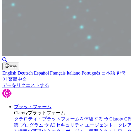
検索の切り替え
言語
English
Deutsch
Español
Français
Italiano
Português
日本語
한국
어
繁體中文
デモをリクエストする
プラットフォーム
Clarotyプラットフォーム
クラロティ・プラットフォームを体験する
Claroty C
護 プログラム
AI セキュリティ エージェント、クレ