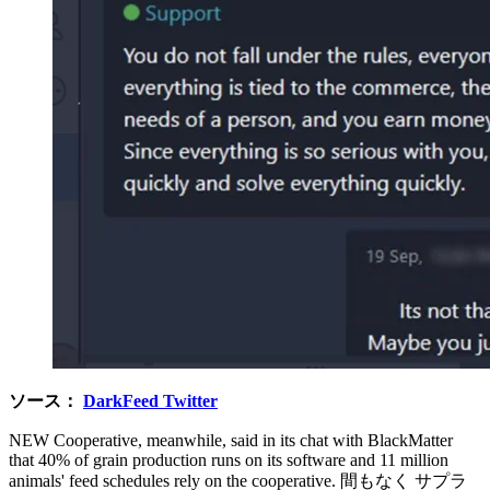
ソース：
DarkFeed Twitter
NEW Cooperative, meanwhile, said in its chat with BlackMatter
that 40% of grain production runs on its software and 11 million
animals' feed schedules rely on the cooperative. 間もなく サプラ