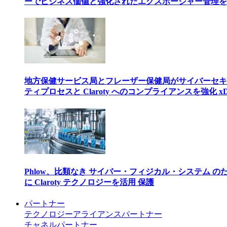
ーでビジネス価値と強化されたエクスポージャー管理を
地方保健サービス局とフレーザー保健局がサイバーセキ
ティプロセスと Claroty へのコンプライアンスを強化 xD
Phlow、比類なき サイバー・フィジカル・システム の
に Claroty テクノロジーを活用 保護
パートナー
テクノロジーアライアンスパートナー
チャネルパートナー