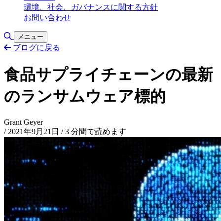
環境、社会、ガバナンスに関する方針
お問い合わせ
検索の切り替え
メニュー
ブログに戻る
食品サプライチェーンの最新
のランサムウェア標的
Grant Geyer
/
2021年9月21日
/
3 分間で読めます