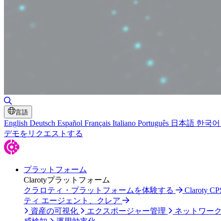
検索の切り替え
言語
English
Deutsch
Español
Français
Italiano
Português
日本語
한국어
デモをリクエストする
プラットフォーム
Clarotyプラットフォーム
クラロティ・プラットフォームを体験する
Claroty
ティ エージェント、クレア
資産の可視化
エクスポージャー管理
ネットワー