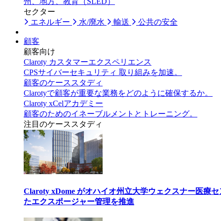
州、地方、教育（SLED）
セクター
エネルギー
水/廃水
輸送
公共の安全
顧客
顧客向け
Claroty カスタマーエクスペリエンス
CPSサイバーセキュリティ 取り組みを加速。
顧客のケーススタディ
Clarotyで顧客が重要な業務をどのように確保するか。
Claroty xCelアカデミー
顧客のためのイネーブルメントとトレーニング。
注目のケーススタディ
Claroty xDome がオハイオ州立大学ウェクスナー
たエクスポージャー管理を推進