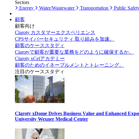
Sectors
Energy
Water/Wastewater
Transportation
Public Safet
顧客
顧客向け
Claroty カスタマーエクスペリエンス
CPSサイバーセキュリティ 取り組みを加速。
顧客のケーススタディ
Clarotyで顧客が重要な業務をどのように確保するか。
Claroty xCelアカデミー
顧客のためのイネーブルメントとトレーニング。
注目のケーススタディ
Claroty xDome Drives Business Value and Enhanced Expo
University Wexner Medical Center