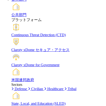
公共部門
プラットフォーム
Continuous Threat Detection (CTD)
Claroty xDome セキュア・アクセス
Claroty xDome for Government
米国連邦政府
Sectors
Defense
Civilian
Healthcare
Tribal
State, Local, and Education (SLED)