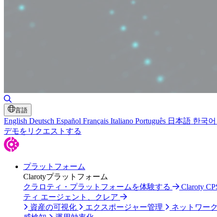
検索の切り替え
言語
English
Deutsch
Español
Français
Italiano
Português
日本語
한국어
デモをリクエストする
プラットフォーム
Clarotyプラットフォーム
クラロティ・プラットフォームを体験する
Claroty CP
ティ エージェント、クレア
資産の可視化
エクスポージャー管理
ネットワー