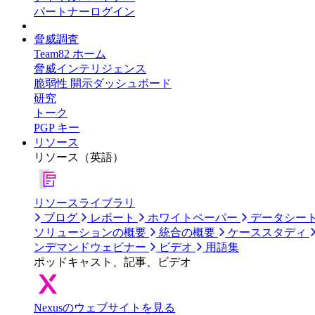
パートナーログイン
脅威調査
Team82 ホーム
脅威インテリジェンス
脆弱性 開示ダッシュボード
研究
トーク
PGP キー
リソース
リソース（英語）
リソースライブラリ
ブログ
レポート
ホワイトペーパー
データシー
ソリューションの概要
統合の概要
ケーススタディ
ンデマンドウェビナー
ビデオ
用語集
ポッドキャスト、記事、ビデオ
Nexusのウェブサイトを見る