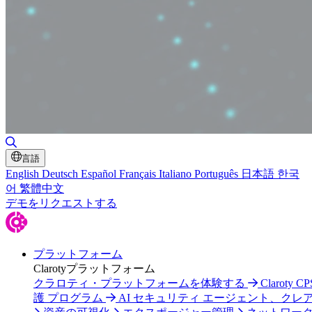
検索の切り替え
言語
English
Deutsch
Español
Français
Italiano
Português
日本語
한국
어
繁體中文
デモをリクエストする
プラットフォーム
Clarotyプラットフォーム
クラロティ・プラットフォームを体験する
Claroty C
護 プログラム
AI セキュリティ エージェント、クレ