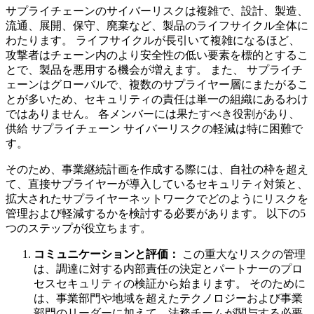
サプライチェーンのサイバーリスクは複雑で、設計、製造、
流通、展開、保守、廃棄など、製品のライフサイクル全体に
わたります。 ライフサイクルが長引いて複雑になるほど、
攻撃者はチェーン内のより安全性の低い要素を標的とするこ
とで、製品を悪用する機会が増えます。 また、 サプライチ
ェーンはグローバルで、複数のサプライヤー層にまたがるこ
とが多いため、セキュリティの責任は単一の組織にあるわけ
ではありません。 各メンバーには果たすべき役割があり、
供給 サプライチェーン サイバーリスクの軽減は特に困難で
す。
そのため、事業継続計画を作成する際には、自社の枠を超え
て、直接サプライヤーが導入しているセキュリティ対策と、
拡大されたサプライヤーネットワークでどのようにリスクを
管理および軽減するかを検討する必要があります。 以下の5
つのステップが役立ちます。
コミュニケーションと評価：
この重大なリスクの管理
は、調達に対する内部責任の決定とパートナーのプロ
セスセキュリティの検証から始まります。 そのために
は、事業部門や地域を超えたテクノロジーおよび事業
部門のリーダーに加えて、法務チームが関与する必要