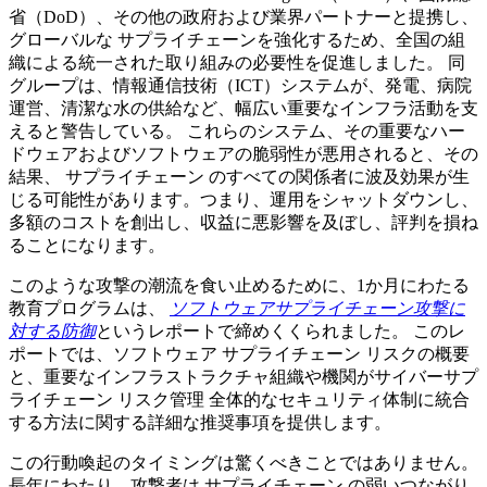
省（DoD）、その他の政府および業界パートナーと提携し、
グローバルな サプライチェーンを強化するため、全国の組
織による統一された取り組みの必要性を促進しました。 同
グループは、情報通信技術（ICT）システムが、発電、病院
運営、清潔な水の供給など、幅広い重要なインフラ活動を支
えると警告している。 これらのシステム、その重要なハー
ドウェアおよびソフトウェアの脆弱性が悪用されると、その
結果、 サプライチェーン のすべての関係者に波及効果が生
じる可能性があります。つまり、運用をシャットダウンし、
多額のコストを創出し、収益に悪影響を及ぼし、評判を損ね
ることになります。
このような攻撃の潮流を食い止めるために、1か月にわたる
教育プログラムは、
ソフトウェアサプライチェーン攻撃に
対する防御
というレポートで締めくくられました。 このレ
ポートでは、ソフトウェア サプライチェーン リスクの概要
と、重要なインフラストラクチャ組織や機関がサイバーサプ
ライチェーン リスク管理 全体的なセキュリティ体制に統合
する方法に関する詳細な推奨事項を提供します。
この行動喚起のタイミングは驚くべきことではありません。
長年にわたり、攻撃者は サプライチェーン の弱いつながり