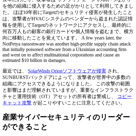
を他の組織に侵入するための足がかりとして利用してきまし
た。 ほぼ10年前にTargetのセキュリティ侵害が発生したこと
は、攻撃者がHVACシステムのベンダーから盗まれた認証情
報を使用してTargetのネットワークにアクセスし、最終的に
何百万人もの顧客の銀行カードや個人情報を盗むまで、横方
向に移動したことを覚えています。 A few years later, the
NotPetya ransomware was another high-profile supply chain attack
that initially poisoned software from a Ukrainian accounting firm
and went on to affect multinational corporations and cause an
estimated $10 billion in damages.
最近では、
SolarWinds Orionソフトウェアが侵害
され、
SUNBURSTバックドアによって、攻撃者が世界中の多数の
組織にアクセスできるようになりました。 この攻撃の範囲
と影響はまだ理解されていますが、重要なインフラストラク
チャと運用技術（OT）アセットの所有者は警戒し、
コピー
キャット攻撃
が起こりやすいことに注意してください。
産業サイバーセキュリティのリーダー
ができること