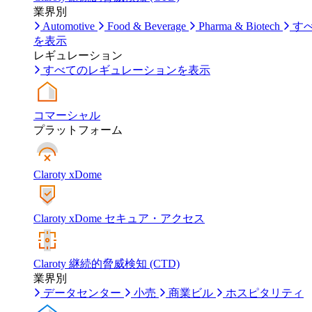
業界別
Automotive
Food & Beverage
Pharma & Biotech
す
を表示
レギュレーション
すべてのレギュレーションを表示
コマーシャル
プラットフォーム
Claroty xDome
Claroty xDome セキュア・アクセス
Claroty 継続的脅威検知 (CTD)
業界別
データセンター
小売
商業ビル
ホスピタリティ