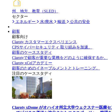
州、地方、教育（SLED）
セクター
エネルギー
水/廃水
輸送
公共の安全
顧客
顧客向け
Claroty カスタマーエクスペリエンス
CPSサイバーセキュリティ 取り組みを加速。
顧客のケーススタディ
Clarotyで顧客が重要な業務をどのように確保するか。
Claroty xCelアカデミー
顧客のためのイネーブルメントとトレーニング。
注目のケーススタディ
Claroty xDome がオハイオ州立大学ウェクスナー医療