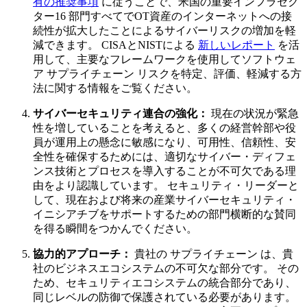
有の推奨事項
に従うことで、米国の重要インフラセク
ター16 部門すべてでOT資産のインターネットへの接
続性が拡大したことによるサイバーリスクの増加を軽
減できます。 CISAとNISTによる
新しいレポート
を活
用して、主要なフレームワークを使用してソフトウェ
ア サプライチェーン リスクを特定、評価、軽減する方
法に関する情報をご覧ください。
サイバーセキュリティ連合の強化：
現在の状況が緊急
性を増していることを考えると、多くの経営幹部や役
員が運用上の懸念に敏感になり、可用性、信頼性、安
全性を確保するためには、適切なサイバー・ディフェ
ンス技術とプロセスを導入することが不可欠である理
由をより認識しています。 セキュリティ・リーダーと
して、現在および将来の産業サイバーセキュリティ・
イニシアチブをサポートするための部門横断的な賛同
を得る瞬間をつかんでください。
協力的アプローチ：
貴社の サプライチェーン は、貴
社のビジネスエコシステムの不可欠な部分です。 その
ため、セキュリティエコシステムの統合部分であり、
同じレベルの防御で保護されている必要があります。