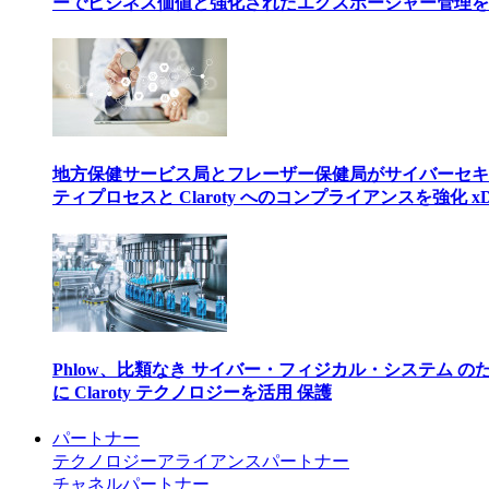
ーでビジネス価値と強化されたエクスポージャー管理を
地方保健サービス局とフレーザー保健局がサイバーセキ
ティプロセスと Claroty へのコンプライアンスを強化 xD
Phlow、比類なき サイバー・フィジカル・システム の
に Claroty テクノロジーを活用 保護
パートナー
テクノロジーアライアンスパートナー
チャネルパートナー