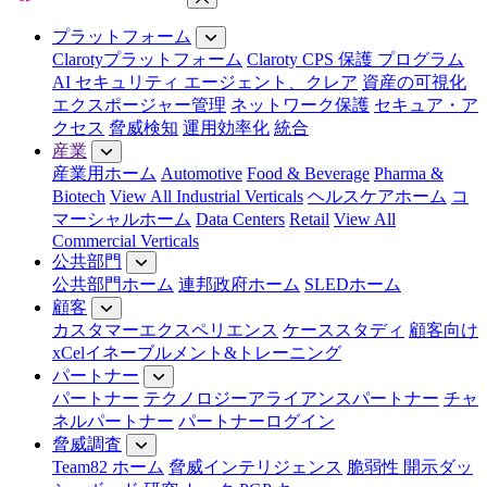
メニューを閉じる
プラットフォーム
Clarotyプラットフォーム
Claroty CPS 保護 プログラム
AI セキュリティ エージェント、クレア
資産の可視化
エクスポージャー管理
ネットワーク保護
セキュア・ア
クセス
脅威検知
運用効率化
統合
産業
産業用ホーム
Automotive
Food & Beverage
Pharma &
Biotech
View All Industrial Verticals
ヘルスケアホーム
コ
マーシャルホーム
Data Centers
Retail
View All
Commercial Verticals
公共部門
公共部門ホーム
連邦政府ホーム
SLEDホーム
顧客
カスタマーエクスペリエンス
ケーススタディ
顧客向け
xCelイネーブルメント&トレーニング
パートナー
パートナー
テクノロジーアライアンスパートナー
チャ
ネルパートナー
パートナーログイン
脅威調査
Team82 ホーム
脅威インテリジェンス
脆弱性 開示ダッ