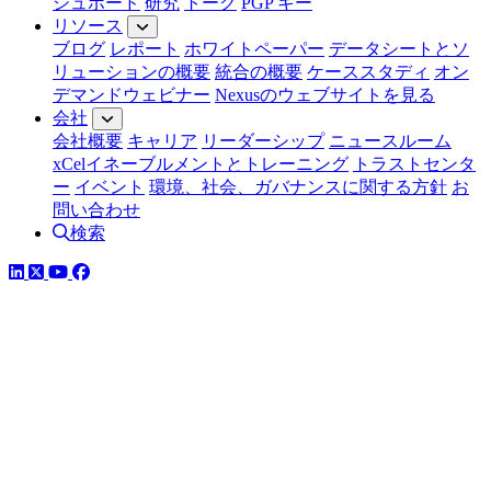
シュボード
研究
トーク
PGP キー
リソース
ブログ
レポート
ホワイトペーパー
データシートとソ
リューションの概要
統合の概要
ケーススタディ
オン
デマンドウェビナー
Nexusのウェブサイトを見る
会社
会社概要
キャリア
リーダーシップ
ニュースルーム
xCelイネーブルメントとトレーニング
トラストセンタ
ー
イベント
環境、社会、ガバナンスに関する方針
お
問い合わせ
検索
LinkedIn
YouTube
Facebook
ツイッター