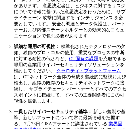
があります。 意思決定者は、ビジネスに対するリスク
について情報に基づいた意思決定を行うために、 サプ
ライチェーン 攻撃に関連する インテリジェンス を必
要としています。 安全な調達とデータ保護は、パート
ナーおよび内部ステークホルダーとの効果的なコミュ
ニケーションで包む必要があります。
詳細な運用の可視性：
標準化されたテクノロジーの欠
如、独自のプロトコルの使用、重要なプロセスの中断
に対する耐性の低さなど、
OT固有の課題
を克服できる
専用の産業用サイバーセキュリティソリューションを
検討してください。
クラロティ・プラットフォーム
は、OTネットワーク全体の脅威を継続的に監視および
検出し、組織の既存のセキュリティネットワークに接
続し、 サプライチェーン パートナーとすべてのアクセ
スポイントに接続して、すべての主要関係者にこの可
視性を拡張します。
一貫したサイバーセキュリティ基準：
新しい規制や基
準、新しいアラートについて常に最新情報を把握す
る。 7月23日 CISAアラートに詳述されている
業界固