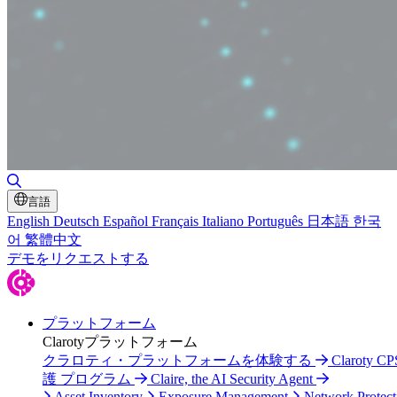
Toggle Search
言語
English
Deutsch
Español
Français
Italiano
Português
日本語
한국
어
繁體中文
デモをリクエストする
プラットフォーム
Clarotyプラットフォーム
クラロティ・プラットフォームを体験する
Claroty C
護 プログラム
Claire, the AI Security Agent
Asset Inventory
Exposure Management
Network Protect