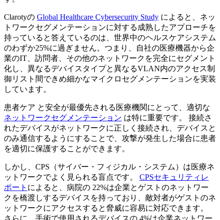
Clarotyの
Global Healthcare Cybersecurity Study
によると、ネッ
トワークセグメンテーションに対する成熟したアプローチを
持っていると答えているのは、世界中のヘルスケアシステム
のわずか25%に過ぎません。つまり、自社の医療機器から企
業のIT、訪問者、その他のネットワークを完全にセグメント
化し、異なるデバイスタイプと異なるVLAN内のアクセス制
御リスト間できめ細かなマイクロセグメンテーションを実装
しています。
患者ケア と安全が最優先される医療機関にとって、適切な
ネットワークセグメンテーション
は特に重要です。 接続さ
れたデバイスがネットワークに正しく接続され、デバイスと
のみ通信するようにすることで、攻撃が発生した場合に患者
を適切に保護することができます。
しかし、CPS（サイバー・フィジカル・システム）は医療ネ
ットワークでよく見られる盲点です。
CPSセキュリティレ
ポート
によると、病院の 22%は企業とゲストのネットワー
クを橋渡しするデバイスを持っており、敵対者がゲストのネ
ットワークにアクセスすると脅威に容易に対応できます。
さらに、手術で使用されるデバイスの 4%は企業ネットワー