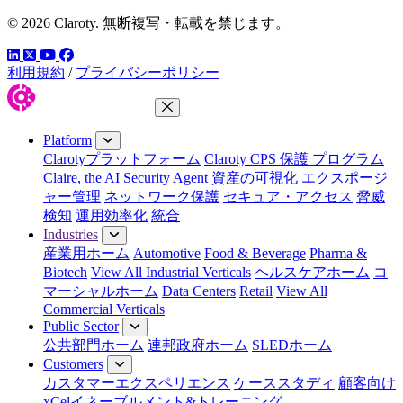
© 2026 Claroty. 無断複写・転載を禁じます。
LinkedIn
YouTube
Facebook
ツイッター
利用規約
/
プライバシーポリシー
Close Menu
Platform
Clarotyプラットフォーム
Claroty CPS 保護 プログラム
Claire, the AI Security Agent
資産の可視化
エクスポージ
ャー管理
ネットワーク保護
セキュア・アクセス
脅威
検知
運用効率化
統合
Industries
産業用ホーム
Automotive
Food & Beverage
Pharma &
Biotech
View All Industrial Verticals
ヘルスケアホーム
コ
マーシャルホーム
Data Centers
Retail
View All
Commercial Verticals
Public Sector
公共部門ホーム
連邦政府ホーム
SLEDホーム
Customers
カスタマーエクスペリエンス
ケーススタディ
顧客向け
xCelイネーブルメント&トレーニング