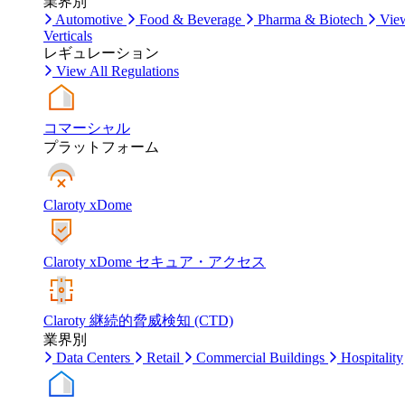
業界別
Automotive
Food & Beverage
Pharma & Biotech
Vie
Verticals
レギュレーション
View All Regulations
コマーシャル
プラットフォーム
Claroty xDome
Claroty xDome セキュア・アクセス
Claroty 継続的脅威検知 (CTD)
業界別
Data Centers
Retail
Commercial Buildings
Hospitality