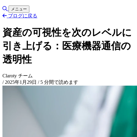
Toggle Search
メニュー
ブログに戻る
資産の可視性を次のレベルに
引き上げる：医療機器通信の
透明性
Claroty チーム
/
2025年1月29日
/
5 分間で読めます