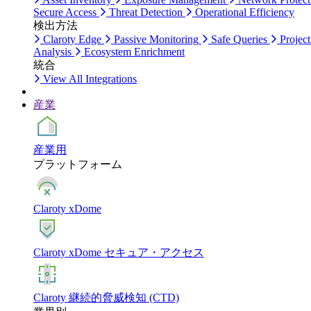
Secure Access
Threat Detection
Operational Efficiency
検出方法
Claroty Edge
Passive Monitoring
Safe Queries
Project
Analysis
Ecosystem Enrichment
統合
View All Integrations
産業
産業用
プラットフォーム
Claroty xDome
Claroty xDome セキュア・アクセス
Claroty 継続的脅威検知 (CTD)