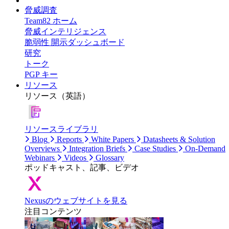
脅威調査
Team82 ホーム
脅威インテリジェンス
脆弱性 開示ダッシュボード
研究
トーク
PGP キー
リソース
リソース（英語）
リソースライブラリ
Blog
Reports
White Papers
Datasheets & Solution
Overviews
Integration Briefs
Case Studies
On-Demand
Webinars
Videos
Glossary
ポッドキャスト、記事、ビデオ
Nexusのウェブサイトを見る
注目コンテンツ