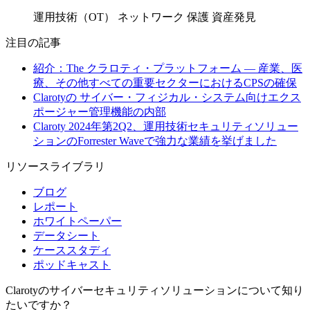
運用技術（OT）
ネットワーク 保護
資産発見
注目の記事
紹介：The クラロティ・プラットフォーム — 産業、医
療、その他すべての重要セクターにおけるCPSの確保
Clarotyの サイバー・フィジカル・システム向けエクス
ポージャー管理機能の内部
Claroty 2024年第2Q2、運用技術セキュリティソリュー
ションのForrester Waveで強力な業績を挙げました
リソースライブラリ
ブログ
レポート
ホワイトペーパー
データシート
ケーススタディ
ポッドキャスト
Clarotyのサイバーセキュリティソリューションについて知り
たいですか？