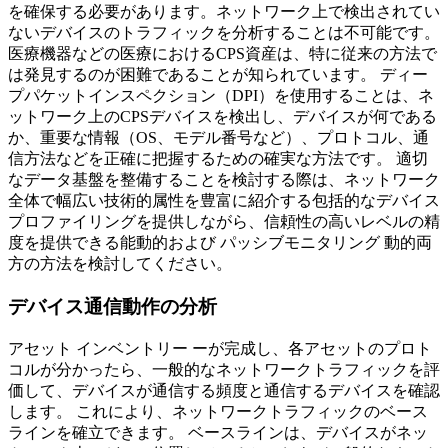
を確保する必要があります。ネットワーク上で検出されてい
ないデバイスのトラフィックを分析することは不可能です。
医療機器などの医療におけるCPS資産は、特に従来の方法で
は発見するのが困難であることが知られています。 ディー
プパケットインスペクション（DPI）を使用することは、ネ
ットワーク上のCPSデバイスを検出し、デバイスが何である
か、重要な情報（OS、モデル番号など）、プロトコル、通
信方法などを正確に把握するための確実な方法です。 適切
なデータ基盤を整備することを検討する際は、ネットワーク
全体で幅広い技術的属性を豊富に紹介する包括的なデバイス
プロファイリングを提供しながら、信頼性の高いレベルの精
度を提供できる能動的および パッシブモニタリング 動的両
方の方法を検討してください。
デバイス通信動作の分析
アセット インベントリー ーが完成し、各アセットのプロト
コルが分かったら、一般的なネットワークトラフィックを評
価して、デバイスが通信する頻度と通信するデバイスを確認
します。 これにより、ネットワークトラフィックのベース
ラインを確立できます。 ベースラインは、デバイスがネッ