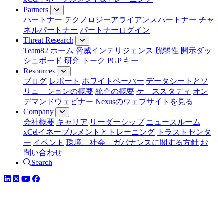
Partners
パートナー
テクノロジーアライアンスパートナー
チャ
ネルパートナー
パートナーログイン
Threat Research
Team82 ホーム
脅威インテリジェンス
脆弱性 開示ダッ
シュボード
研究
トーク
PGP キー
Resources
ブログ
レポート
ホワイトペーパー
データシートとソ
リューションの概要
統合の概要
ケーススタディ
オン
デマンドウェビナー
Nexusのウェブサイトを見る
Company
会社概要
キャリア
リーダーシップ
ニュースルーム
xCelイネーブルメントとトレーニング
トラストセンタ
ー
イベント
環境、社会、ガバナンスに関する方針
お
問い合わせ
Search
LinkedIn
YouTube
Facebook
ツイッター