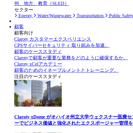
州、地方、教育（SLED）
セクター
Energy
Water/Wastewater
Transportation
Public Safet
顧客
顧客向け
Claroty カスタマーエクスペリエンス
CPSサイバーセキュリティ 取り組みを加速。
顧客のケーススタディ
Clarotyで顧客が重要な業務をどのように確保するか。
Claroty xCelアカデミー
顧客のためのイネーブルメントとトレーニング。
注目のケーススタディ
Claroty xDome がオハイオ州立大学ウェクスナー医療
ーでビジネス価値と強化されたエクスポージャー管理を