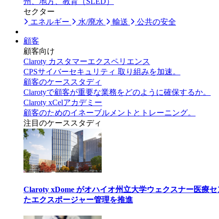
州、地方、教育（SLED）
セクター
エネルギー
水/廃水
輸送
公共の安全
顧客
顧客向け
Claroty カスタマーエクスペリエンス
CPSサイバーセキュリティ 取り組みを加速。
顧客のケーススタディ
Clarotyで顧客が重要な業務をどのように確保するか。
Claroty xCelアカデミー
顧客のためのイネーブルメントとトレーニング。
注目のケーススタディ
Claroty xDome がオハイオ州立大学ウェクスナー
たエクスポージャー管理を推進