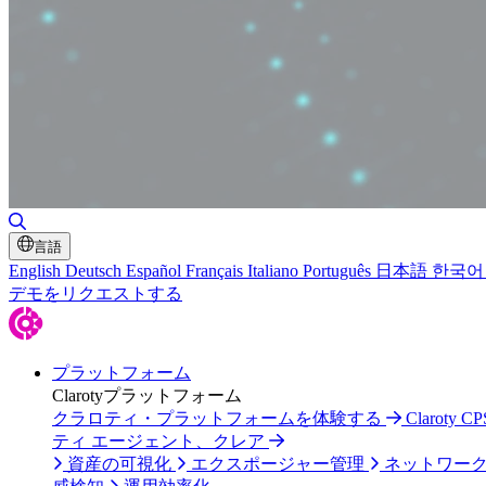
検索の切り替え
言語
English
Deutsch
Español
Français
Italiano
Português
日本語
한국어
デモをリクエストする
プラットフォーム
Clarotyプラットフォーム
クラロティ・プラットフォームを体験する
Claroty
ティ エージェント、クレア
資産の可視化
エクスポージャー管理
ネットワー