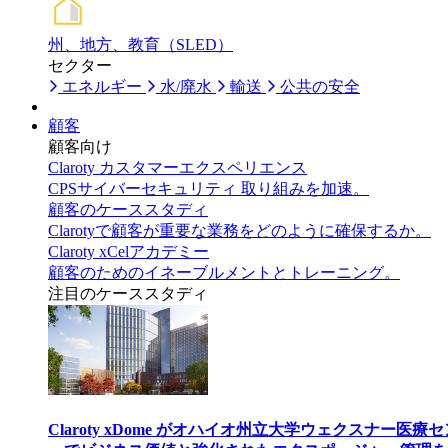
州、地方、教育（SLED）
セクター
エネルギー
水/廃水
輸送
公共の安全
顧客
顧客向け
Claroty カスタマーエクスペリエンス
CPSサイバーセキュリティ 取り組みを加速。
顧客のケーススタディ
Clarotyで顧客が重要な業務をどのように確保するか。
Claroty xCelアカデミー
顧客のためのイネーブルメントとトレーニング。
注目のケーススタディ
Claroty xDome がオハイオ州立大学ウェクスナー医療