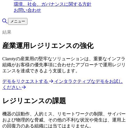
環境、社会、ガバナンスに関する方針
お問い合わせ
検索の切り替え
メニュー
結果
産業運用レジリエンスの強化
Clarotyの産業用の堅牢なソリューションは、重要なインフラ
組織がお客様の優先事項に合わせたアプローチで運用レジリ
エンスを達成できるよう支援します。
デモをリクエストする
インタラクティブなデモをお試し
ください
レジリエンスの課題
機器の誤動作、人的ミス、リモートワークの制限、サイバー
および物理的な脅威、その他の不利な状況や発生は、運用上
の回復力のある組織には当てはまりません。