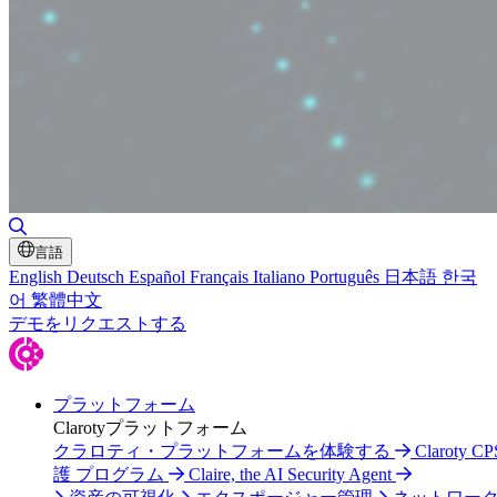
検索の切り替え
言語
English
Deutsch
Español
Français
Italiano
Português
日本語
한국
어
繁體中文
デモをリクエストする
プラットフォーム
Clarotyプラットフォーム
クラロティ・プラットフォームを体験する
Claroty C
護 プログラム
Claire, the AI Security Agent