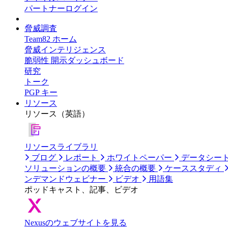
パートナーログイン
脅威調査
Team82 ホーム
脅威インテリジェンス
脆弱性 開示ダッシュボード
研究
トーク
PGP キー
リソース
リソース（英語）
リソースライブラリ
ブログ
レポート
ホワイトペーパー
データシー
ソリューションの概要
統合の概要
ケーススタディ
ンデマンドウェビナー
ビデオ
用語集
ポッドキャスト、記事、ビデオ
Nexusのウェブサイトを見る