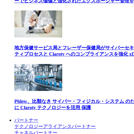
ーでビジネス価値と強化されたエクスポージャー管理を
地方保健サービス局とフレーザー保健局がサイバーセキ
ティプロセスと Claroty へのコンプライアンスを強化 xD
Phlow、比類なき サイバー・フィジカル・システム の
に Claroty テクノロジーを活用 保護
パートナー
テクノロジーアライアンスパートナー
チャネルパートナー