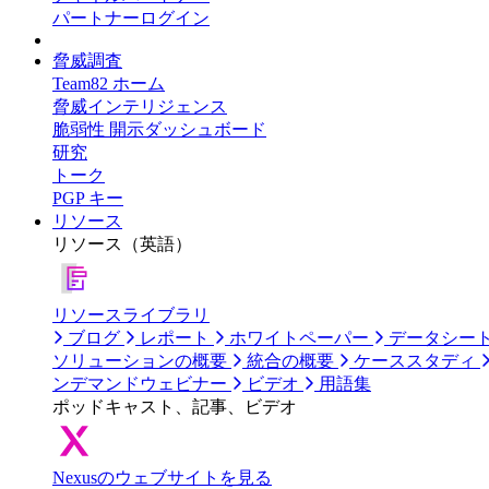
パートナーログイン
脅威調査
Team82 ホーム
脅威インテリジェンス
脆弱性 開示ダッシュボード
研究
トーク
PGP キー
リソース
リソース（英語）
リソースライブラリ
ブログ
レポート
ホワイトペーパー
データシー
ソリューションの概要
統合の概要
ケーススタディ
ンデマンドウェビナー
ビデオ
用語集
ポッドキャスト、記事、ビデオ
Nexusのウェブサイトを見る