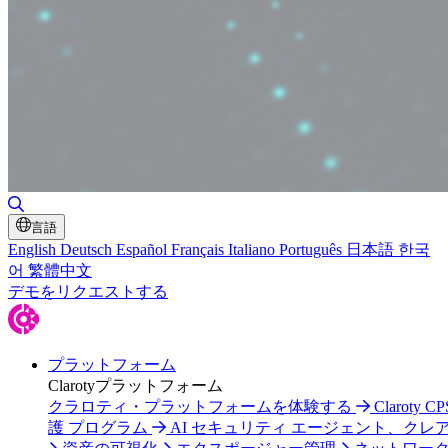
検索の切り替え
言語
English
Deutsch
Español
Français
Italiano
Português
日本語
한국
어
繁體中文
デモをリクエストする
プラットフォーム
Clarotyプラットフォーム
クラロティ・プラットフォームを体験する
Claroty C
護 プログラム
AI セキュリティ エージェント、クレ