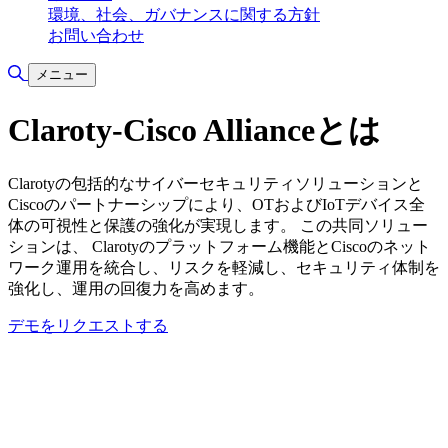
環境、社会、ガバナンスに関する方針
お問い合わせ
検索の切り替え
メニュー
Claroty-Cisco Allianceとは
Clarotyの包括的なサイバーセキュリティソリューションと
Ciscoのパートナーシップにより、OTおよびIoTデバイス全
体の可視性と保護の強化が実現します。 この共同ソリュー
ションは、 Clarotyのプラットフォーム機能とCiscoのネット
ワーク運用を統合し、リスクを軽減し、セキュリティ体制を
強化し、運用の回復力を高めます。
デモをリクエストする