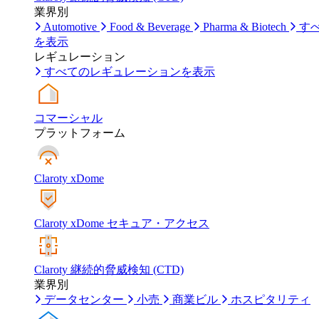
業界別
Automotive
Food & Beverage
Pharma & Biotech
す
を表示
レギュレーション
すべてのレギュレーションを表示
コマーシャル
プラットフォーム
Claroty xDome
Claroty xDome セキュア・アクセス
Claroty 継続的脅威検知 (CTD)
業界別
データセンター
小売
商業ビル
ホスピタリティ