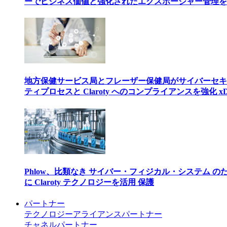
ーでビジネス価値と強化されたエクスポージャー管理を
地方保健サービス局とフレーザー保健局がサイバーセキ
ティプロセスと Claroty へのコンプライアンスを強化 xD
Phlow、比類なき サイバー・フィジカル・システム の
に Claroty テクノロジーを活用 保護
パートナー
テクノロジーアライアンスパートナー
チャネルパートナー