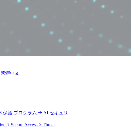
繁體中文
 CPS 保護 プログラム
AI セキュリ
ion
Secure Access
Threat