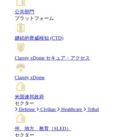
公共部門
プラットフォーム
継続的脅威検知 (CTD)
Claroty xDome セキュア・アクセス
Claroty xDome
米国連邦政府
セクター
Defense
Civilian
Healthcare
Tribal
州、地方、教育（SLED）
セクター