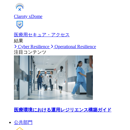
Claroty xDome
医療用セキュア・アクセス
結果
Cyber Resilience
Operational Resilience
注目コンテンツ
医療環境における運用レジリエンス構築ガイド
公共部門