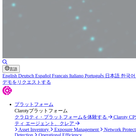
Toggle Search
言語
English
Deutsch
Español
Français
Italiano
Português
日本語
한국어
デモをリクエストする
プラットフォーム
Clarotyプラットフォーム
クラロティ・プラットフォームを体験する
Claroty
ティ エージェント、クレア
Asset Inventory
Exposure Management
Network Protect
Detection
Operational Efficiency