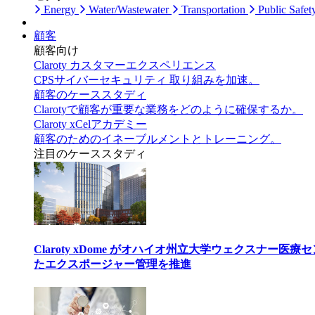
Energy
Water/Wastewater
Transportation
Public Safet
顧客
顧客向け
Claroty カスタマーエクスペリエンス
CPSサイバーセキュリティ 取り組みを加速。
顧客のケーススタディ
Clarotyで顧客が重要な業務をどのように確保するか。
Claroty xCelアカデミー
顧客のためのイネーブルメントとトレーニング。
注目のケーススタディ
Claroty xDome がオハイオ州立大学ウェクスナー
たエクスポージャー管理を推進