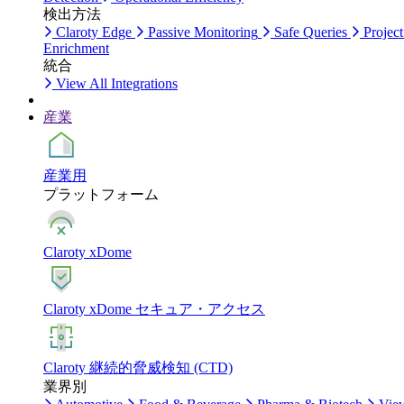
検出方法
Claroty Edge
Passive Monitoring
Safe Queries
Project
Enrichment
統合
View All Integrations
産業
産業用
プラットフォーム
Claroty xDome
Claroty xDome セキュア・アクセス
Claroty 継続的脅威検知 (CTD)
業界別