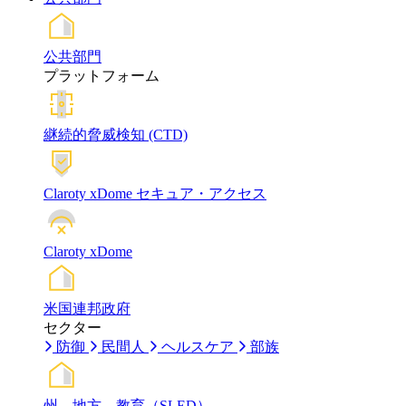
公共部門
プラットフォーム
継続的脅威検知 (CTD)
Claroty xDome セキュア・アクセス
Claroty xDome
米国連邦政府
セクター
防御
民間人
ヘルスケア
部族
州、地方、教育（SLED）