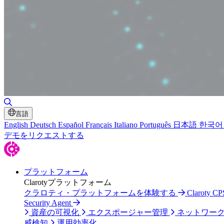
検索の切り替え
言語
English
Deutsch
Español
Français
Italiano
Português
日本語
한국어
デモをリクエストする
プラットフォーム
Clarotyプラットフォーム
クラロティ・プラットフォームを体験する
Claroty
Security Agent
資産の可視化
エクスポージャー管理
ネットワー
威検知
運用効率化