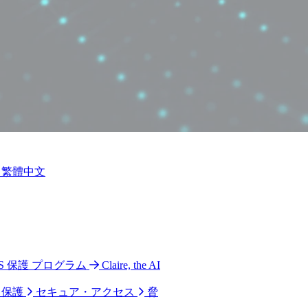
繁體中文
 CPS 保護 プログラム
Claire, the AI
ク保護
セキュア・アクセス
脅