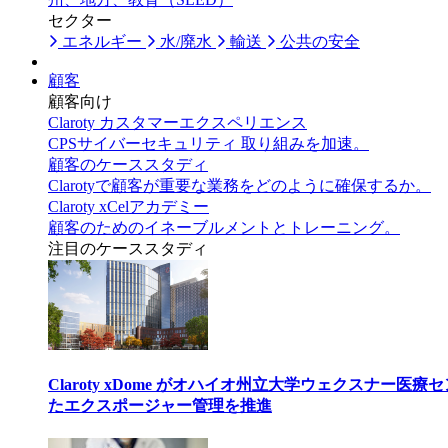
セクター
エネルギー
水/廃水
輸送
公共の安全
顧客
顧客向け
Claroty カスタマーエクスペリエンス
CPSサイバーセキュリティ 取り組みを加速。
顧客のケーススタディ
Clarotyで顧客が重要な業務をどのように確保するか。
Claroty xCelアカデミー
顧客のためのイネーブルメントとトレーニング。
注目のケーススタディ
Claroty xDome がオハイオ州立大学ウェクスナー
たエクスポージャー管理を推進