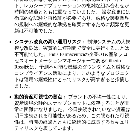
ト、レガシーアプリケーションの複雑な組み合わせが
時間の経過とともに重なっていました。 設定変更には
徹底的な試験と再検証が必要であり、厳格な製薬業界
の規制への継続的な準拠を確実にするために頻繁な更
新は不可能でした。
システム改良の高い運用リスク：
制御システムの大規
模な改良は、実質的に短期間で安全に実行することは
不可能でした。 Fidia Farmaceuticiの企業OT&産業プロ
セスオートメーションマネージャーであるGilberto
Rossi氏は、予測不可能な機械のダウンタイムと厳格な
コンプライアンス活動により、このようなプロジェク
トは運用の継続性にとってリスクが高すぎると指摘し
ました。
動的資産可視性の盲点：
プラントの不均一性により、
資産環境の静的スナップショットに依存することが非
常に困難になりました。 今日接続されていない資産は
明日接続される可能性があるため、この限られた可視
性は、時間の経過とともに継続的に成長するセキュリ
ティリスクを表しています。