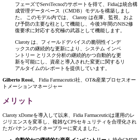
フェーズでServiTecnoのサポートを得て、Fidiaは統合構
成管理データベース（CMDB）モデルを構築しまし
た。 このモデル内では、 Claroty は在庫、監視、およ
び予防の主要な柱として機能し、今後3年間のNIS2修
復要求に対応する究極の武器として機能します。
Claroty は、フィールドデバイスの脆弱性インデ
ックスの継続的な更新により、システム インベ
ントリー とリスク分析の継続的かつ自動的な更
新を可能にし、資産と導入された変更に関するリ
アルタイムのレポートを提供しています。
Gilberto Rossi、
Fidia Farmaceutici社、OT&産業プロセスオー
トメーションマネージャー
メリット
Claroty xDomeを導入して以来、Fidia Farmaceuticiは運用のレ
ジリエンスを変革し、複雑なCPSセキュリティを合理化され
たガバナンスのイネーブラーに変えました。
自動的かつ継続的な資産 インベントリー：
統合CMDB