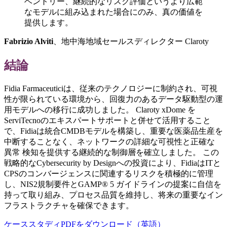
ベントリー、継続的なリスク評価というより広範
なモデルに組み込まれた場合にのみ、真の価値を
提供します。
Fabrizio Alviti
、地中海地域セールスディレクター Claroty
結論
Fidia Farmaceuticiは、従来のテクノロジーに制約され、可視
性が限られている環境から、回復力のあるデータ駆動型の運
用モデルへの移行に成功しました。 Claroty xDome を
ServiTecnoのエキスパートサポートと併せて活用すること
で、Fidiaは統合CMDBモデルを構築し、重要な医薬品生産を
中断することなく、ネットワークの詳細な可視性と正確な
異常 検知を提供する継続的な制御層を確立しました。 この
戦略的なCybersecurity by Designへの投資により、FidiaはITと
CPSのコンバージェンスに関連するリスクを積極的に管理
し、NIS2規制要件とGAMP® 5 ガイドラインの提案に自信を
持って取り組み、プロセス品質を維持し、将来の重要なイン
フラストラクチャを確保できます。
ケーススタディPDFをダウンロード（英語）