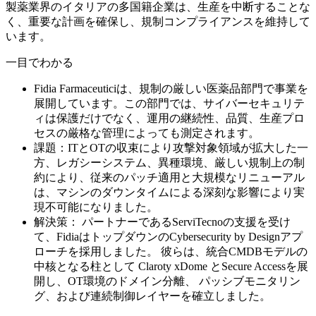
製薬業界のイタリアの多国籍企業は、生産を中断することな
く、重要な計画を確保し、規制コンプライアンスを維持して
います。
一目でわかる
Fidia Farmaceuticiは、規制の厳しい医薬品部門で事業を
展開しています。この部門では、サイバーセキュリテ
ィは保護だけでなく、運用の継続性、品質、生産プロ
セスの厳格な管理によっても測定されます。
課題：ITとOTの収束により攻撃対象領域が拡大した一
方、レガシーシステム、異種環境、厳しい規制上の制
約により、従来のパッチ適用と大規模なリニューアル
は、マシンのダウンタイムによる深刻な影響により実
現不可能になりました。
解決策： パートナーであるServiTecnoの支援を受け
て、FidiaはトップダウンのCybersecurity by Designアプ
ローチを採用しました。 彼らは、統合CMDBモデルの
中核となる柱として Claroty xDome とSecure Accessを展
開し、OT環境のドメイン分離、 パッシブモニタリン
グ、および連続制御レイヤーを確立しました。