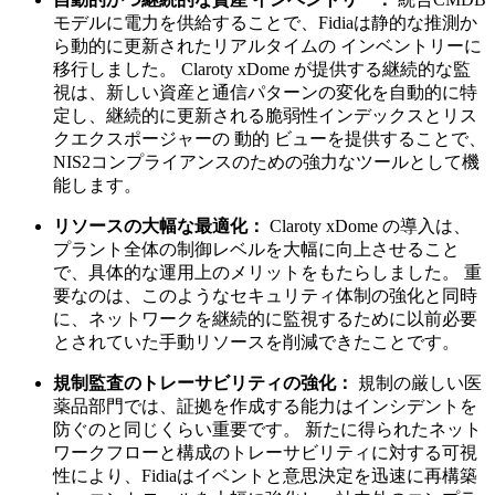
モデルに電力を供給することで、Fidiaは静的な推測か
ら動的に更新されたリアルタイムの インベントリーに
移行しました。 Claroty xDome が提供する継続的な監
視は、新しい資産と通信パターンの変化を自動的に特
定し、継続的に更新される脆弱性インデックスとリス
クエクスポージャーの 動的 ビューを提供することで、
NIS2コンプライアンスのための強力なツールとして機
能します。
リソースの大幅な最適化：
Claroty xDome の導入は、
プラント全体の制御レベルを大幅に向上させること
で、具体的な運用上のメリットをもたらしました。 重
要なのは、このようなセキュリティ体制の強化と同時
に、ネットワークを継続的に監視するために以前必要
とされていた手動リソースを削減できたことです。
規制監査のトレーサビリティの強化：
規制の厳しい医
薬品部門では、証拠を作成する能力はインシデントを
防ぐのと同じくらい重要です。 新たに得られたネット
ワークフローと構成のトレーサビリティに対する可視
性により、Fidiaはイベントと意思決定を迅速に再構築