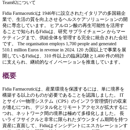
Team82について
Fidia Farmaceuticiは 1946年に設立されたイタリアの多国籍企
業で、生活の質を向上させるヘルスケアソリューションの開
発に専念しています。 ヒアルロン酸の再生可能性を活用す
ることで知られるFidiaは、研究 サプライチェーン からマー
ケティングまで、供給全体を管理する完全に統合された会社
です。 The organisation employs 1,700 people and generated
510.1 million Euros in revenue in 2024. 120 カ国以上で事業を展
開しているFidiaは、310 件以上の臨床試験と1,400 件の特許
に支えられ、継続的なイノベーションを推進しています。
概要
Fidia Farmaceuticiは、産業環境を保護するには、単に境界を
構築する以上のものが必要であることを認識しました。 IT
とサイバー物理システム（CPS）のインフラ管理慣行の収束
が進むにつれ、デジタル化とリモートアクセスが拡大するに
つれ、ネットワーク間の境界は極めて多様化しました。 長
いライフサイクルと非常に限られたダウンタイム期間を持つ
資産に直面して、Fidiaはインシデントにエスカレーションす