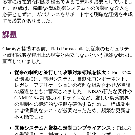
る前に潜在的な問題を検出できるモデルを必要としていまし
た。 組織は、繊細な機械制御システムへの侵襲的な介入を
必要とせずに、ガバナンスをサポートする明確な証拠を生成
する必要がありました。
課題
Clarotyと提携する前、Fidia Farmaceuticiは従来のセキュリテ
ィ緩和戦略が運用上の現実と両立しないという複雑な状況に
直面していました。
従来の制約と並行して攻撃対象領域を拡大：
Fidiaの本
番環境には、制御システム、自動化コンポーネント、
レガシーアプリケーションの複雑な組み合わせが時間
の経過とともに蓄積されました。 NIS2の新たな要件や
GAMP® 5 - 第2版ガイドラインなど、厳しい製薬業界
の規制への継続的な準拠を確保するために、構成変更
には徹底的なテストが必要だったため、頻繁な更新は
不可能でした。
異種システムと厳格な規制コンプライアンス：
Fidiaの
本番環境には、制御システム、自動化コンポーネン