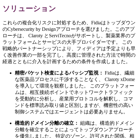
ソリューション
これらの複合化リスクに対処するため、Fidiaはトップダウン
のCybersecurity by Designアプローチを選びました。このアプ
ローチは、 Claroty とServiTecnoがサポートし、製薬業界のプ
ラットフォームとサービスの大手プロバイダーです。 この
戦略的パートナーシップにより、フィディアは予定よりも早
く改善作業の一部を完了し、高度に管理された方法で時間の
経過とともに介入を計画するための条件を作成しました。
精密パケット検査によるパッシブ監視：
Fidiaは、繊細
な医薬品プロセスに干渉することなく、 Claroty xDome
を導入して環境を観察しました。 このプラットフォー
ムは、相互接続ポイントでネットワークトラフィック
を受動的に分析し、産業用プロトコルを解釈し、コマ
ンドを標準読み取り値と区別しますが、機密性の高い
制御システムではエージェントは必要ありません。
構造的ドメイン分離の確立：
組織は、構造的ドメイン
分離を確立することによってトップダウンアプローチ
を優先しました。 特定のゾーン、許可された関係、相