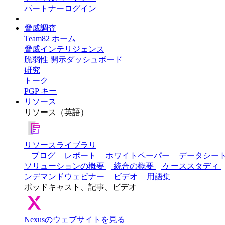
パートナーログイン
脅威調査
Team82 ホーム
脅威インテリジェンス
脆弱性 開示ダッシュボード
研究
トーク
PGP キー
リソース
リソース（英語）
リソースライブラリ
ブログ
レポート
ホワイトペーパー
データシー
ソリューションの概要
統合の概要
ケーススタディ
ンデマンドウェビナー
ビデオ
用語集
ポッドキャスト、記事、ビデオ
Nexusのウェブサイトを見る