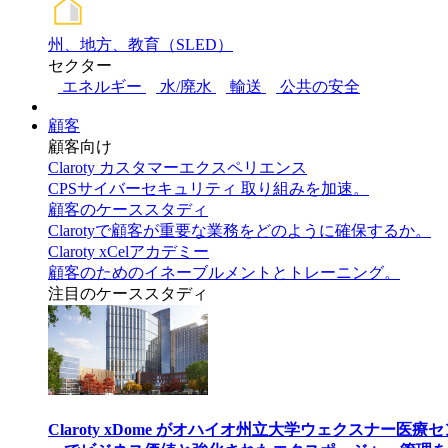
州、地方、教育（SLED）
セクター
エネルギー
水/廃水
輸送
公共の安全
顧客
顧客向け
Claroty カスタマーエクスペリエンス
CPSサイバーセキュリティ 取り組みを加速。
顧客のケーススタディ
Clarotyで顧客が重要な業務をどのように確保するか。
Claroty xCelアカデミー
顧客のためのイネーブルメントとトレーニング。
注目のケーススタディ
Claroty xDome がオハイオ州立大学ウェクスナー医療