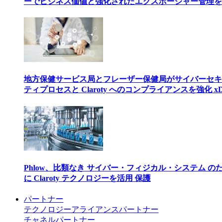
ーでビジネス価値と強化されたエクスポージャー管理を
地方保健サービス局とフレーザー保健局がサイバーセキ
ティプロセスと Claroty へのコンプライアンスを強化 xD
Phlow、比類なき サイバー・フィジカル・システム の
に Claroty テクノロジーを活用 保護
パートナー
テクノロジーアライアンスパートナー
チャネルパートナー