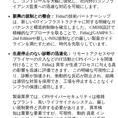
し、コントロールを大幅に強化し、社内外のコンプラ
イアンス監査への迅速な対応を可能にします。
新興の規制との整合：
Fidiaの技術パートナーシップ
は、新しいOTインフラストラクチャに対する明確なガ
バナンスと構造的制御を確立しました。 CMDB設計で
積極的なアプローチを取ることで、FidiaはGAMP® 5 -
2nd Editionや新しいNIS2規制などの厳しい製薬ガイド
ラインを満たすために、時代を先取りしています。
生産停止のない診断の迅速化：
リモートアクセスやサ
プライヤーの介入などのIT活動とCPSイベントを関連
付けることで、Fidiaは 異常 が生産プロセスに与える真
の影響を迅速に評価できます。 この明確な可視性によ
り、診断が加速され、衝動的な反応が防止され、組織
は適切な対策を採用でき、工場を停止することなくイ
ンフラの保護に成功します。
製薬業界では、CPSサイバーセキュリティは複雑
なプラント、長いライフサイクルシステム、厳し
い規制要件と共存する必要があります。 異常検
知は重要な要素ですが、可視性、 動的 資産 イン