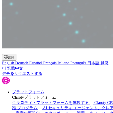
検索の切り替え
言語
English
Deutsch
Español
Français
Italiano
Português
日本語
한국
어
繁體中文
デモをリクエストする
プラットフォーム
Clarotyプラットフォーム
クラロティ・プラットフォームを体験する
Claroty C
護 プログラム
AI セキュリティ エージェント、クレ