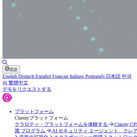
検索の切り替え
言語
English
Deutsch
Español
Français
Italiano
Português
日本語
한국
어
繁體中文
デモをリクエストする
プラットフォーム
Clarotyプラットフォーム
クラロティ・プラットフォームを体験する
Claroty C
護 プログラム
AI セキュリティ エージェント、クレ