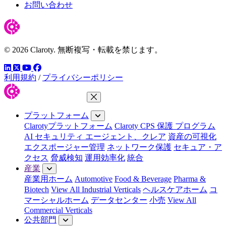
お問い合わせ
© 2026 Claroty. 無断複写・転載を禁じます。
LinkedIn
YouTube
Facebook
ツイッター
利用規約
/
プライバシーポリシー
メニューを閉じる
プラットフォーム
Clarotyプラットフォーム
Claroty CPS 保護 プログラム
AI セキュリティ エージェント、クレア
資産の可視化
エクスポージャー管理
ネットワーク保護
セキュア・ア
クセス
脅威検知
運用効率化
統合
産業
産業用ホーム
Automotive
Food & Beverage
Pharma &
Biotech
View All Industrial Verticals
ヘルスケアホーム
コ
マーシャルホーム
データセンター
小売
View All
Commercial Verticals
公共部門