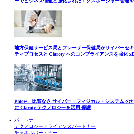
ーでビジネス価値と強化されたエクスポージャー管理を
地方保健サービス局とフレーザー保健局がサイバーセキ
ティプロセスと Claroty へのコンプライアンスを強化 xD
Phlow、比類なき サイバー・フィジカル・システム の
に Claroty テクノロジーを活用 保護
パートナー
テクノロジーアライアンスパートナー
チャネルパートナー