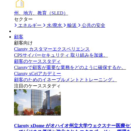
州、地方、教育（SLED）
セクター
エネルギー
水/廃水
輸送
公共の安全
顧客
顧客向け
Claroty カスタマーエクスペリエンス
CPSサイバーセキュリティ 取り組みを加速。
顧客のケーススタディ
Clarotyで顧客が重要な業務をどのように確保するか。
Claroty xCelアカデミー
顧客のためのイネーブルメントとトレーニング。
注目のケーススタディ
Claroty xDome がオハイオ州立大学ウェクスナー医療