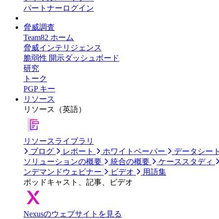
パートナーログイン
脅威調査
Team82 ホーム
脅威インテリジェンス
脆弱性 開示ダッシュボード
研究
トーク
PGP キー
リソース
リソース（英語）
リソースライブラリ
ブログ
レポート
ホワイトペーパー
データシー
ソリューションの概要
統合の概要
ケーススタディ
ンデマンドウェビナー
ビデオ
用語集
ポッドキャスト、記事、ビデオ
Nexusのウェブサイトを見る