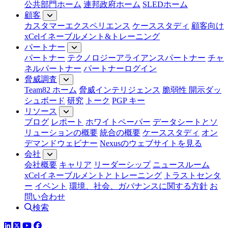
公共部門ホーム
連邦政府ホーム
SLEDホーム
顧客
カスタマーエクスペリエンス
ケーススタディ
顧客向け
xCelイネーブルメント&トレーニング
パートナー
パートナー
テクノロジーアライアンスパートナー
チャ
ネルパートナー
パートナーログイン
脅威調査
Team82 ホーム
脅威インテリジェンス
脆弱性 開示ダッ
シュボード
研究
トーク
PGP キー
リソース
ブログ
レポート
ホワイトペーパー
データシートとソ
リューションの概要
統合の概要
ケーススタディ
オン
デマンドウェビナー
Nexusのウェブサイトを見る
会社
会社概要
キャリア
リーダーシップ
ニュースルーム
xCelイネーブルメントとトレーニング
トラストセンタ
ー
イベント
環境、社会、ガバナンスに関する方針
お
問い合わせ
検索
LinkedIn
YouTube
Facebook
ツイッター