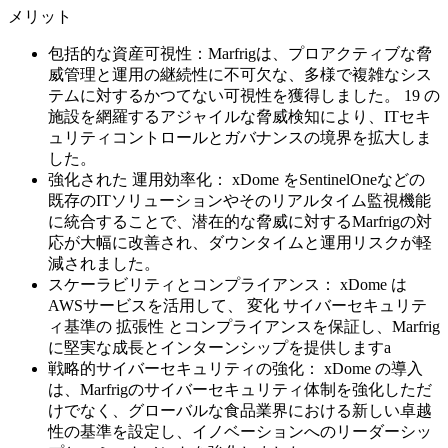
メリット
包括的な資産可視性：Marfrigは、プロアクティブな脅
威管理と運用の継続性に不可欠な、多様で複雑なシス
テムに対するかつてない可視性を獲得しました。 19 の
施設を網羅するアジャイルな脅威検知により、ITセキ
ュリティコントロールとガバナンスの境界を拡大しま
した。
強化された 運用効率化： xDome をSentinelOneなどの
既存のITソリューションやそのリアルタイム監視機能
に統合することで、潜在的な脅威に対するMarfrigの対
応が大幅に改善され、ダウンタイムと運用リスクが軽
減されました。
スケーラビリティとコンプライアンス： xDome は
AWSサービスを活用して、 変化 サイバーセキュリテ
ィ基準の 拡張性 とコンプライアンスを保証し、Marfrig
に堅実な成長とインターンシップを提供しますa
戦略的サイバーセキュリティの強化： xDome の導入
は、Marfrigのサイバーセキュリティ体制を強化しただ
けでなく、グローバルな食品業界における新しい卓越
性の基準を設定し、イノベーションへのリーダーシッ