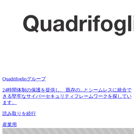
Quadrifoglioグループ
24時間体制の保護を提供し、 既存の...とシームレスに統合で
きる堅牢なサイバーセキュリティフレームワークを探してい
ます。
読み取りを続行
産業用