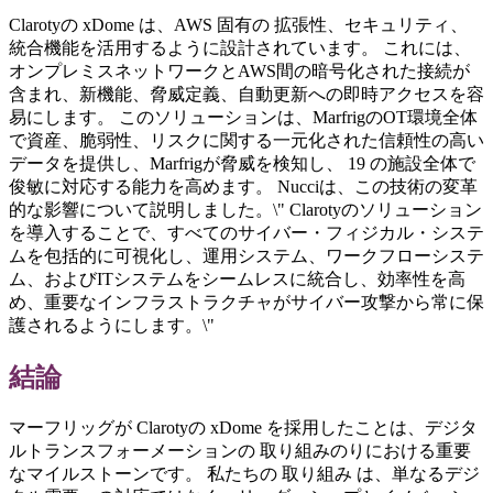
Clarotyの xDome は、AWS 固有の 拡張性、セキュリティ、
統合機能を活用するように設計されています。 これには、
オンプレミスネットワークとAWS間の暗号化された接続が
含まれ、新機能、脅威定義、自動更新への即時アクセスを容
易にします。 このソリューションは、MarfrigのOT環境全体
で資産、脆弱性、リスクに関する一元化された信頼性の高い
データを提供し、Marfrigが脅威を検知し、 19 の施設全体で
俊敏に対応する能力を高めます。 Nucciは、この技術の変革
的な影響について説明しました。\" Clarotyのソリューション
を導入することで、すべてのサイバー・フィジカル・システ
ムを包括的に可視化し、運用システム、ワークフローシステ
ム、およびITシステムをシームレスに統合し、効率性を高
め、重要なインフラストラクチャがサイバー攻撃から常に保
護されるようにします。\"
結論
マーフリッグが Clarotyの xDome を採用したことは、デジタ
ルトランスフォーメーションの 取り組みのりにおける重要
なマイルストーンです。 私たちの 取り組み は、単なるデジ