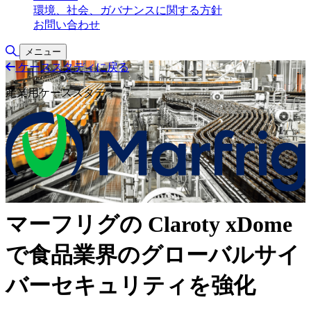
環境、社会、ガバナンスに関する方針
お問い合わせ
検索の切り替え
メニュー
ケーススタディに戻る
産業用ケーススタディ
マーフリグの Claroty xDome
で食品業界のグローバルサイ
バーセキュリティを強化