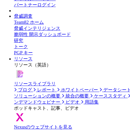
パートナーログイン
脅威調査
Team82 ホーム
脅威インテリジェンス
脆弱性 開示ダッシュボード
研究
トーク
PGP キー
リソース
リソース（英語）
リソースライブラリ
ブログ
レポート
ホワイトペーパー
データシー
ソリューションの概要
統合の概要
ケーススタディ
ンデマンドウェビナー
ビデオ
用語集
ポッドキャスト、記事、ビデオ
Nexusのウェブサイトを見る