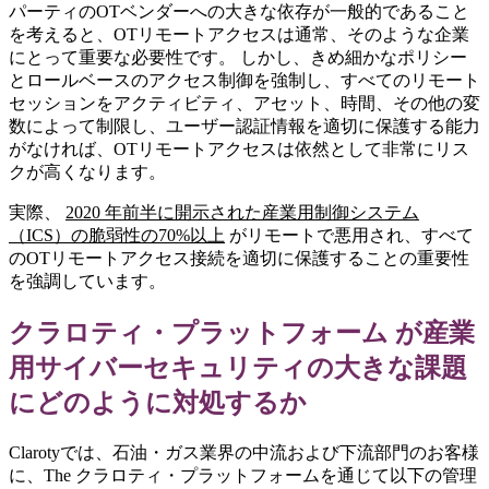
パーティのOTベンダーへの大きな依存が一般的であること
を考えると、OTリモートアクセスは通常、そのような企業
にとって重要な必要性です。 しかし、きめ細かなポリシー
とロールベースのアクセス制御を強制し、すべてのリモート
セッションをアクティビティ、アセット、時間、その他の変
数によって制限し、ユーザー認証情報を適切に保護する能力
がなければ、OTリモートアクセスは依然として非常にリス
クが高くなります。
実際、
2020 年前半に開示された産業用制御システム
（ICS）の脆弱性の70%以上
がリモートで悪用され、すべて
のOTリモートアクセス接続を適切に保護することの重要性
を強調しています。
クラロティ・プラットフォーム が産業
用サイバーセキュリティの大きな課題
にどのように対処するか
Clarotyでは、石油・ガス業界の中流および下流部門のお客様
に、The クラロティ・プラットフォームを通じて以下の管理