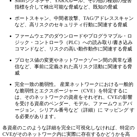
Snortシグネチャ、YARAルール、その他の種類の侵害
指標を介して検出可能な脅威など、既知の脅威
ポートスキャン、中間者攻撃、TAG/アドレススキャン
など、高リスクのセキュリティ行動に関連する脅威
ファームウェアのダウンロードやプログラマブル・ロ
ジック・コントローラ（PLC）への読み取り/書き込み
コマンドなど、リスクの高い動作動作に関連する脅威
プロセス値の変更やネットワークゾーン間の異常な通
信など、事前に定義された高リスク活動に関連する脅
威
完全一致の脆弱性。 産業ネットワークにおける一般的
な脆弱性とエクスポージャー（CVE）を特定するに
は、そのネットワークの資産をそれぞれ、CVEの影響
を受ける資産のベンダー、モデル、ファームウェアバ
ージョン、シリアル番号など（詳細）に マッピング す
る必要があります。
各資産のこのような詳細を完全に可視化しなければ、特定の
CVEがそのネットワーク内に実際に存在するかどうかを高