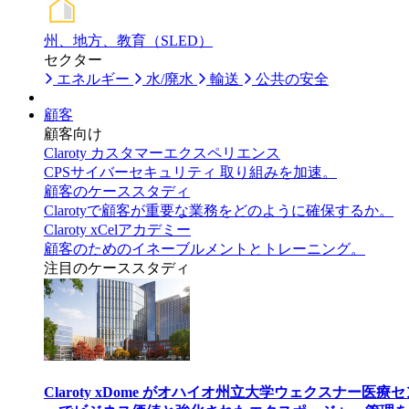
州、地方、教育（SLED）
セクター
エネルギー
水/廃水
輸送
公共の安全
顧客
顧客向け
Claroty カスタマーエクスペリエンス
CPSサイバーセキュリティ 取り組みを加速。
顧客のケーススタディ
Clarotyで顧客が重要な業務をどのように確保するか。
Claroty xCelアカデミー
顧客のためのイネーブルメントとトレーニング。
注目のケーススタディ
Claroty xDome がオハイオ州立大学ウェクスナー医療