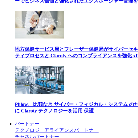
ーでビジネス価値と強化されたエクスポージャー管理を
地方保健サービス局とフレーザー保健局がサイバーセキ
ティプロセスと Claroty へのコンプライアンスを強化 xD
Phlow、比類なき サイバー・フィジカル・システム の
に Claroty テクノロジーを活用 保護
パートナー
テクノロジーアライアンスパートナー
チャネルパートナー