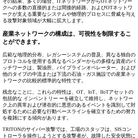
その結果、多くの場合、ITネットワークからOTネットワー
クへの多数の直接的または間接的経路、およびOTネットワ
ークが支える重要なシステムや物理的プロセスに脅威を与え
る攻撃対象領域が大幅に拡大します。
産業ネットワークの構成は、可視性を制限するこ
とができます。
広範な地理的分布、レガシーシステムの普及、異なる独自の
プロトコルを使用する異なるベンダーからの多様な資産のパ
ッチワークは、製油所、パイプラインオペレーター、および
他のタイプの中流または下流の石油・ガス施設での産業ネッ
トワークの比較的標準的な特性です。
残念なことに、これらの特性は、OT、IoT、IIoTアセットの
包括的な インベントリー ーを確立して維持し、ネットワー
ク上の異常および潜在的に悪意のあるイベントを識別して対
処するために必要な行動ベースラインを確立するための努力
を複雑にする傾向があります。
TRITONのサイバー攻撃では、工場のスタッフは、SISコン
トローラを操作しようとする攻撃者が、故障した安全状態に