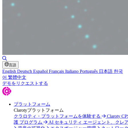
検索の切り替え
言語
English
Deutsch
Español
Français
Italiano
Português
日本語
한국
어
繁體中文
デモをリクエストする
プラットフォーム
Clarotyプラットフォーム
クラロティ・プラットフォームを体験する
Claroty C
護 プログラム
AI セキュリティ エージェント、クレ