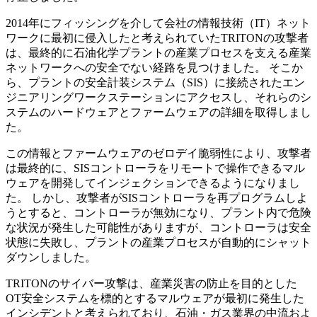
2014年にフィッシングを介して会社の情報技術（IT）ネット
ワークに最初に侵入したと考えられていたTRITONの攻撃者
は、最終的に石油化学プラントの産業プロセスを支える産業
ネットワークへの安全でない経路を見つけました。 そこか
ら、プラントの安全計装システム（SIS）に接続されたエン
ジニアリングワークステーションにアクセスし、それらのシ
ステムのハードウェアとファームウェアの詳細を取得しまし
た。
この情報とファームウェアのゼロデイ脆弱性により、攻撃者
は最終的に、SISコントローラをリモートで操作できるマル
ウェアを開発してインジェクションできるようになりまし
た。 しかし、攻撃者がSISコントローラを再プログラムしよ
うとすると、コントローラが無効になり、プラント内で危険
な状況が発生した可能性がありますが、コントローラは安全
状態に失敗し、プラントの産業プロセスが自動的にシャット
ダウンしました。
TRITONのサイバー攻撃は、産業災害の防止を目的とした
OT安全システムを標的とするマルウェアが最初に発生した
インシデントと考えられており、石油・ガス業界の中流およ