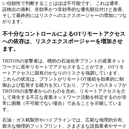
い信頼性で判断することはほぼ不可能です。 これは通常、
誤検出の過剰、非効率かつ非効率的な優先順位付けと改善、
そして最終的にはリスクへのエクスポージャーの増加につな
がります。
不十分なコントロールによるOTリモートアクセス
への依存は、リスクエクスポージャーを増加させ
ます。
TRITONの攻撃者は、標的の石油化学プラントの産業ネット
ワークに長年リモートでアクセスすることができ、OTリモ
ートアクセスに固有のかなりのリスクを強調しています。
これらの状況は、プラントがリモートOT接続を効果的に制
御および監視する能力を欠いており、プラントのスタッフが
TRITONの攻撃者からのものを含め、リモートアクセスを介
して発生する不正な産業ネットワーク活動を特定するのが非
常に困難（不可能でない場合）であることを示唆していま
す。
石油・ガス精製所やパイプラインでは、広範な地理的分布、
膨大な物理的フットプリント、さまざまな請負業者やサード