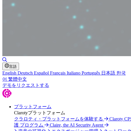
検索の切り替え
言語
English
Deutsch
Español
Français
Italiano
Português
日本語
한국
어
繁體中文
デモをリクエストする
プラットフォーム
Clarotyプラットフォーム
クラロティ・プラットフォームを体験する
Claroty C
護 プログラム
Claire, the AI Security Agent