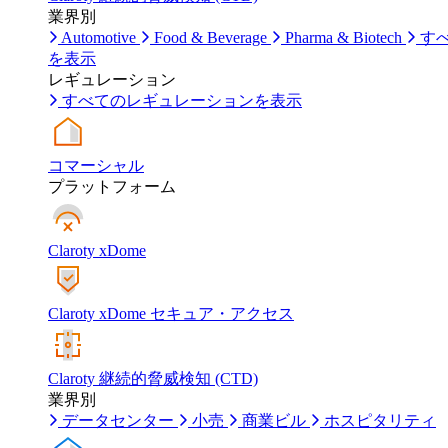
業界別
Automotive
Food & Beverage
Pharma & Biotech
す
を表示
レギュレーション
すべてのレギュレーションを表示
コマーシャル
プラットフォーム
Claroty xDome
Claroty xDome セキュア・アクセス
Claroty 継続的脅威検知 (CTD)
業界別
データセンター
小売
商業ビル
ホスピタリティ