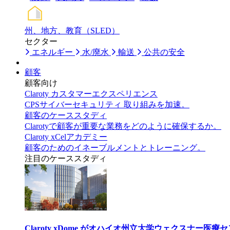
州、地方、教育（SLED）
セクター
エネルギー
水/廃水
輸送
公共の安全
顧客
顧客向け
Claroty カスタマーエクスペリエンス
CPSサイバーセキュリティ 取り組みを加速。
顧客のケーススタディ
Clarotyで顧客が重要な業務をどのように確保するか。
Claroty xCelアカデミー
顧客のためのイネーブルメントとトレーニング。
注目のケーススタディ
Claroty xDome がオハイオ州立大学ウェクスナー医療