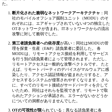
た。
断片化された脆弱なネットワークアーキテクチャ
：同
社のモバイルオフショア掘削ユニット（MODU）のそ
れぞれには、エアギャップされていない4つの独立した
OTネットワークが含まれ、ITネットワークからの流出
攻撃に対して脆弱でした。
第三者請負業者への依存度
が高い：同社はMODUの管
理を探査・生産（E&P）請負業者に委託した。 各
MODUは、リモートアクセス接続を利用してサービス
を行う別の請負業者によって管理されます。 ただし、
リモートアクセスは一般的な攻撃ベクトルです。 たと
えば、リモート パーティのデバイスがマルウェアに感
染したり、アクセス認証情報が盗まれたりすると、ア
クセスするシステムが侵害されやすくなります。 さら
に、すべてのリモート接続がサードパーティを介して
いたため、同社はそれらを監視できず、リモートで取
られたアクションが承認され、エラーがないかどうか
についての洞察がありませんでした。
OTの可視性が限
られている：異なる請負業者に各