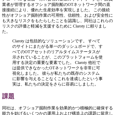
業者が管理するオフショア掘削船のOTネットワーク間の直
接接続により、優れた生産効率を実現しました。 この接続
性がオフショア掘削作業の可用性、信頼性、および安全性に
も大きなリスクをもたらしたことを認識し、同社はこれらの
リスクの評価と軽減を支援するために Claroty に頼りまし
た。
Claroty は包括的なソリューションです。 すべて
のサイトにまたがる単一のダッシュボードで、す
べてのOTアセットのリアルタイムステータスが
示されていることが、このプラットフォームを使
用する決定の重要な要素でした。 Claroty 他社で
は提供できなかったOTネットワークを非常に可
視化しました。 彼らが私たちの既存のシステム
に影響を与えることなくこれを達成したという事
実は、私たちの決定をさらに容易にしました。
課題
同社は、オフショア掘削作業を効果的かつ積極的に確保する
能力を妨げるいくつかの運用上および構造上の課題に留意し