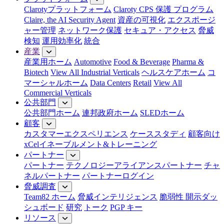
Clarotyプラットフォーム
Claroty CPS 保護 プログラム
Claire, the AI Security Agent
資産の可視化
エクスポージ
ャー管理
ネットワーク保護
セキュア・アクセス
脅威
検知
運用効率化
統合
産業
産業用ホーム
Automotive
Food & Beverage
Pharma &
Biotech
View All Industrial Verticals
ヘルスケアホーム
コ
マーシャルホーム
Data Centers
Retail
View All
Commercial Verticals
公共部門
公共部門ホーム
連邦政府ホーム
SLEDホーム
顧客
カスタマーエクスペリエンス
ケーススタディ
顧客向け
xCelイネーブルメント&トレーニング
パートナー
パートナー
テクノロジーアライアンスパートナー
チャ
ネルパートナー
パートナーログイン
脅威調査
Team82 ホーム
脅威インテリジェンス
脆弱性 開示ダッ
シュボード
研究
トーク
PGP キー
リソース