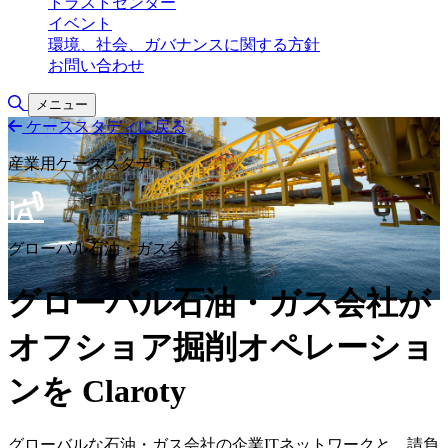
トラストセンター
イベント
環境、社会、ガバナンスに関する方針
お問い合わせ
検索の切り替え
メニュー
ケーススタディに戻る
産業用ケーススタディ
グローバル石油・ガス会社
グローバル石油・ガス会社が
オフショア掘削オペレーショ
ンを Claroty
グローバルな石油・ガス会社の企業ITネットワークと、請負