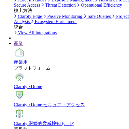
Secure Access
Threat Detection
Operational Efficiency
検出方法
Claroty Edge
Passive Monitoring
Safe Queries
Project
Analysis
Ecosystem Enrichment
統合
View All Integrations
産業
産業用
プラットフォーム
Claroty xDome
Claroty xDome セキュア・アクセス
Claroty 継続的脅威検知 (CTD)