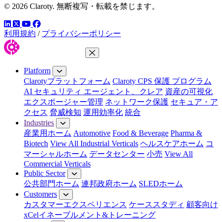
© 2026 Claroty. 無断複写・転載を禁じます。
LinkedIn
YouTube
Facebook
ツイッター
利用規約
/
プライバシーポリシー
Close Menu
Platform
Clarotyプラットフォーム
Claroty CPS 保護 プログラム
AI セキュリティ エージェント、クレア
資産の可視化
エクスポージャー管理
ネットワーク保護
セキュア・ア
クセス
脅威検知
運用効率化
統合
Industries
産業用ホーム
Automotive
Food & Beverage
Pharma &
Biotech
View All Industrial Verticals
ヘルスケアホーム
コ
マーシャルホーム
データセンター
小売
View All
Commercial Verticals
Public Sector
公共部門ホーム
連邦政府ホーム
SLEDホーム
Customers
カスタマーエクスペリエンス
ケーススタディ
顧客向け
xCelイネーブルメント&トレーニング