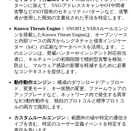
ターンに加えて、TAG/アドレススキャンやOT中間者
攻撃などのOT固有のセキュリティパターンなど、攻撃
者が使用した既知の文書化された手法を特定します。
Known Threats Engine：
SNORTとYARAルールエンジ
ンを搭載したKnown Threats Engineは、オープンソース
と内部ソースの両方からシグネチャと侵害インジケー
ター（IoC）の広範なデータベースを活用します。 こ
のエンジンは、脅威ハンターやインシデント対応担当
者に、キルチェーンの初期段階で標的型攻撃を検知・
防止し、マルウェア感染の影響を軽減するために必要
なコンテキストを提供します。
動作動作エンジン：
構成のダウンロード/アップロー
ド、変更モード、キー状態の変更、ファームウェアの
アップグレードなど、ネットワーク内で発生する異常
なICS動作動作を、独自のプロトコルと標準プロトコ
ルの両方で識別します。
カスタムルールエンジン：
範囲外の値や特定の通信タ
イプを含む、特定のユーザー定義イベントを特定する
責任を負います。