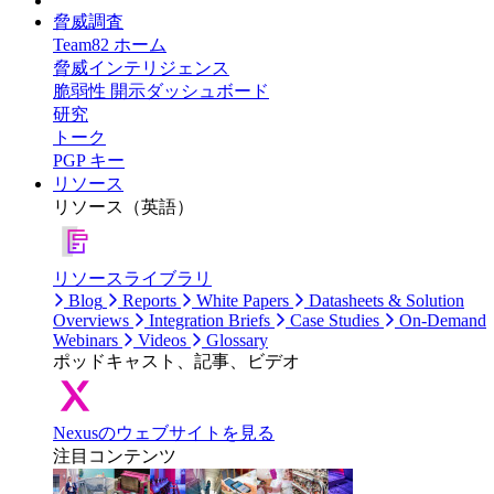
脅威調査
Team82 ホーム
脅威インテリジェンス
脆弱性 開示ダッシュボード
研究
トーク
PGP キー
リソース
リソース（英語）
リソースライブラリ
Blog
Reports
White Papers
Datasheets & Solution
Overviews
Integration Briefs
Case Studies
On-Demand
Webinars
Videos
Glossary
ポッドキャスト、記事、ビデオ
Nexusのウェブサイトを見る
注目コンテンツ