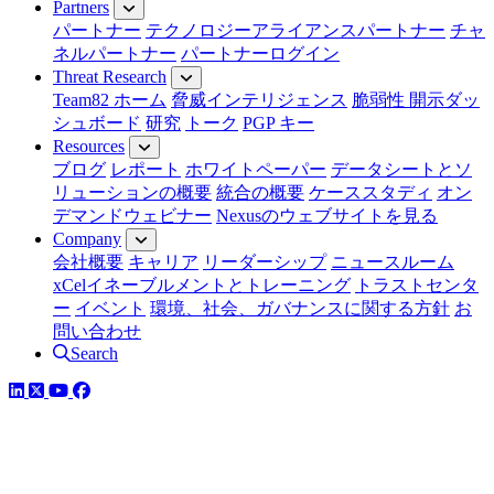
Partners
パートナー
テクノロジーアライアンスパートナー
チャ
ネルパートナー
パートナーログイン
Threat Research
Team82 ホーム
脅威インテリジェンス
脆弱性 開示ダッ
シュボード
研究
トーク
PGP キー
Resources
ブログ
レポート
ホワイトペーパー
データシートとソ
リューションの概要
統合の概要
ケーススタディ
オン
デマンドウェビナー
Nexusのウェブサイトを見る
Company
会社概要
キャリア
リーダーシップ
ニュースルーム
xCelイネーブルメントとトレーニング
トラストセンタ
ー
イベント
環境、社会、ガバナンスに関する方針
お
問い合わせ
Search
LinkedIn
YouTube
Facebook
ツイッター