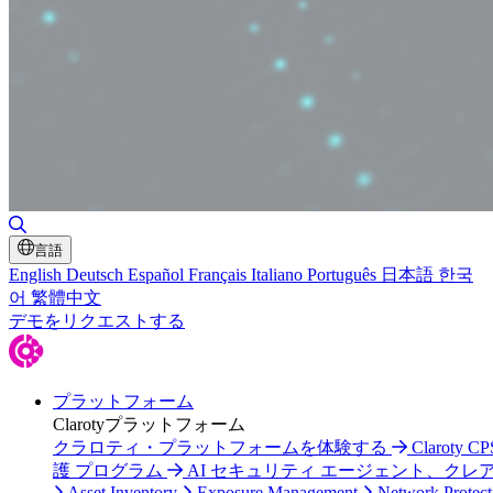
Toggle Search
言語
English
Deutsch
Español
Français
Italiano
Português
日本語
한국
어
繁體中文
デモをリクエストする
プラットフォーム
Clarotyプラットフォーム
クラロティ・プラットフォームを体験する
Claroty C
護 プログラム
AI セキュリティ エージェント、クレ
Asset Inventory
Exposure Management
Network Protect