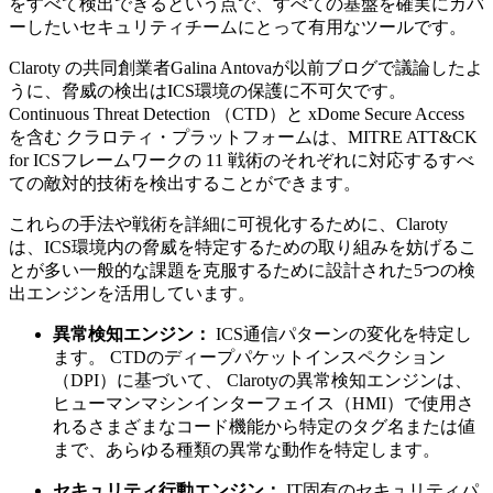
をすべて検出できるという点で、すべての基盤を確実にカバ
ーしたいセキュリティチームにとって有用なツールです。
Claroty の共同創業者Galina Antovaが以前ブログで議論したよ
うに、脅威の検出はICS環境の保護に不可欠です。
Continuous Threat Detection （CTD）と xDome Secure Access
を含む クラロティ・プラットフォームは、MITRE ATT&CK
for ICSフレームワークの 11 戦術のそれぞれに対応するすべ
ての敵対的技術を検出することができます。
これらの手法や戦術を詳細に可視化するために、Claroty
は、ICS環境内の脅威を特定するための取り組みを妨げるこ
とが多い一般的な課題を克服するために設計された5つの検
出エンジンを活用しています。
異常検知エンジン：
ICS通信パターンの変化を特定し
ます。 CTDのディープパケットインスペクション
（DPI）に基づいて、 Clarotyの異常検知エンジンは、
ヒューマンマシンインターフェイス（HMI）で使用さ
れるさまざまなコード機能から特定のタグ名または値
まで、あらゆる種類の異常な動作を特定します。
セキュリティ行動エンジン：
IT固有のセキュリティパ