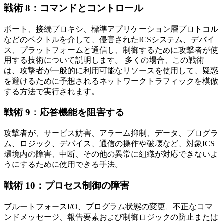
戦術 8：コマンドとコントロール
ポート、接続プロキシ、標準アプリケーション層プロトコル
などのベクトルを介して、侵害されたICSシステム、デバイ
ス、プラットフォームと通信し、制御するために攻撃者が使
用する技術について説明します。 多くの場合、この戦術
は、攻撃者が一般的に利用可能なリソースを使用して、疑惑
を避けるために予想されるネットワークトラフィックを模倣
する方法で実行されます。
戦術 9：応答機能を阻害する
攻撃者が、サービス妨害、アラーム抑制、データ、プログラ
ム、ロジック、デバイス、通信の操作や破壊など、対象ICS
環境内の障害、中断、その他の異常に組織が対応できないよ
うにするために使用できる手法。
戦術 10：プロセス制御の障害
ブルートフォースI/O、プログラム状態の変更、不正なコマ
ンドメッセージ、報告要素および制御ロジックの防止または