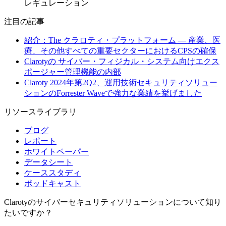
レギュレーション
注目の記事
紹介：The クラロティ・プラットフォーム — 産業、医
療、その他すべての重要セクターにおけるCPSの確保
Clarotyの サイバー・フィジカル・システム向けエクス
ポージャー管理機能の内部
Claroty 2024年第2Q2、運用技術セキュリティソリュー
ションのForrester Waveで強力な業績を挙げました
リソースライブラリ
ブログ
レポート
ホワイトペーパー
データシート
ケーススタディ
ポッドキャスト
Clarotyのサイバーセキュリティソリューションについて知り
たいですか？