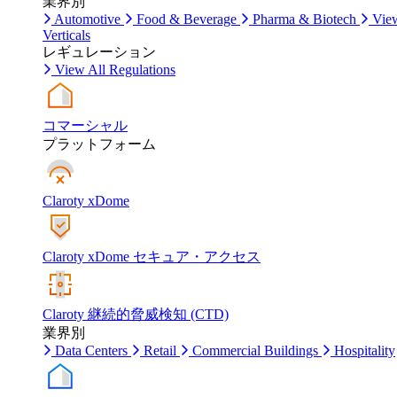
業界別
Automotive
Food & Beverage
Pharma & Biotech
Vie
Verticals
レギュレーション
View All Regulations
コマーシャル
プラットフォーム
Claroty xDome
Claroty xDome セキュア・アクセス
Claroty 継続的脅威検知 (CTD)
業界別
Data Centers
Retail
Commercial Buildings
Hospitality