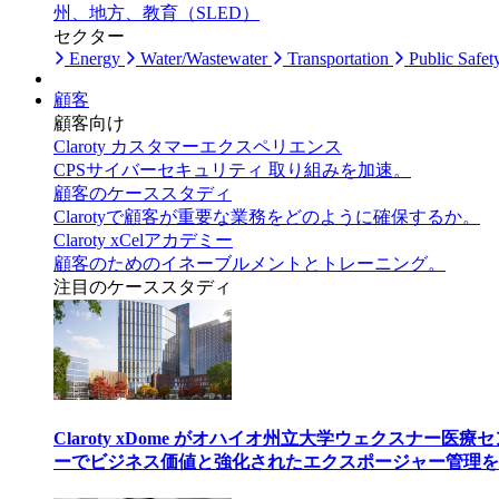
州、地方、教育（SLED）
セクター
Energy
Water/Wastewater
Transportation
Public Safet
顧客
顧客向け
Claroty カスタマーエクスペリエンス
CPSサイバーセキュリティ 取り組みを加速。
顧客のケーススタディ
Clarotyで顧客が重要な業務をどのように確保するか。
Claroty xCelアカデミー
顧客のためのイネーブルメントとトレーニング。
注目のケーススタディ
Claroty xDome がオハイオ州立大学ウェクスナー医療
ーでビジネス価値と強化されたエクスポージャー管理を