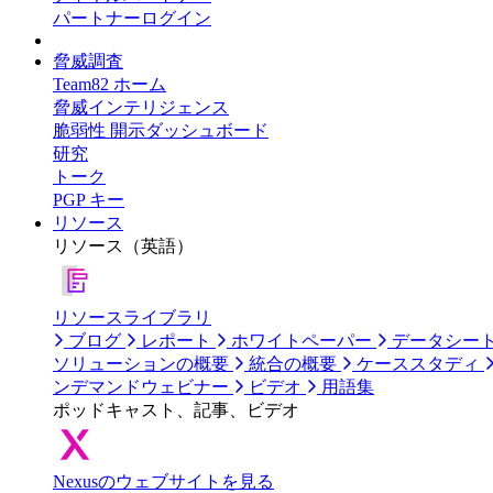
パートナーログイン
脅威調査
Team82 ホーム
脅威インテリジェンス
脆弱性 開示ダッシュボード
研究
トーク
PGP キー
リソース
リソース（英語）
リソースライブラリ
ブログ
レポート
ホワイトペーパー
データシー
ソリューションの概要
統合の概要
ケーススタディ
ンデマンドウェビナー
ビデオ
用語集
ポッドキャスト、記事、ビデオ
Nexusのウェブサイトを見る