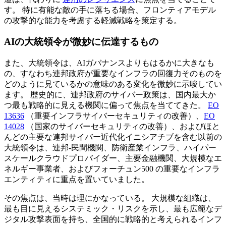
す。 特に有能な敵の手に落ちる場合、フロンティアモデル
の攻撃的な能力を考慮する軽減戦略を策定する。
AIの大統領令が微妙に伝達するもの
また、大統領令は、AIガバナンスよりもはるかに大きなも
の、すなわち連邦政府が重要なインフラの回復力そのものを
どのように見ているかの意味のある変化を微妙に示唆してい
ます。 歴史的に、連邦政府のサイバー政策は、国内最大か
つ最も戦略的に見える機関に偏って焦点を当ててきた。
EO
13636
（重要インフラサイバーセキュリティの改善）、
EO
14028
（国家のサイバーセキュリティの改善）、およびほと
んどの主要な連邦サイバー近代化イニシアチブを含む以前の
大統領令は、連邦-民間機関、防衛産業インフラ、ハイパー
スケールクラウドプロバイダー、主要金融機関、大規模なエ
ネルギー事業者、およびフォーチュン500 の重要なインフラ
エンティティに重点を置いていました。
その焦点は、当時は理にかなっている。 大規模な組織は、
最も目に見えるシステミック・リスクを示し、最も広範なデ
ジタル攻撃表面を持ち、全国的に戦略的と考えられるインフ