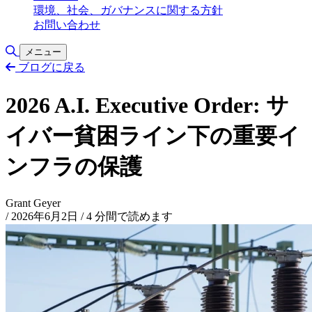
環境、社会、ガバナンスに関する方針
お問い合わせ
検索の切り替え
メニュー
ブログに戻る
2026 A.I. Executive Order: サ
イバー貧困ライン下の重要イ
ンフラの保護
Grant Geyer
/
2026年6月2日
/
4 分間で読めます