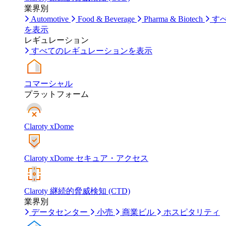
業界別
Automotive
Food & Beverage
Pharma & Biotech
す
を表示
レギュレーション
すべてのレギュレーションを表示
コマーシャル
プラットフォーム
Claroty xDome
Claroty xDome セキュア・アクセス
Claroty 継続的脅威検知 (CTD)
業界別
データセンター
小売
商業ビル
ホスピタリティ