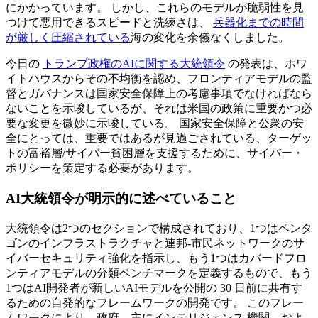
にかかっています。 しかし、これらのモデルが脆弱性を見
つけて悪用できるスピードと洗練さは、
兵器化までの時間
が厳しく圧縮されている
海の変化を余儀なくしました。
今日の
トランプ政権のAIに関する大統領令
の発表は、ホワ
イトハウスからその不均衡を認め、フロンティアモデルの監
督とガバナンスは国家安全保障上の考慮事項でなければなら
ないことを示唆しているが、それは米国の政策に重要かつ必
要な変更を微妙に示唆している。 国家安全保障と公衆の安
全にとっては、重要ではあるが見過ごされている、ターゲッ
トの富裕層/サイバー貧困層を支援するために、サイバー・
ポリシーを策定する必要があります。
AI大統領令が明示的に述べていること
大統領令は2つのセクションで構成されており、1つはペンタ
ゴンのインフラストラクチャと連邦-市民ネットワークのサ
イバーセキュリティ強化を指示し、もう1つはカバードフロ
ンティアモデルの分類ベンチマークを定義するもので、もう
1つはAI開発者が新しいAIモデルを公開の 30 日前に共有す
るための自発的なフレームワークの開発です。 このフレー
ムワークにより、政府、主にインテリジェンス 機関、およ