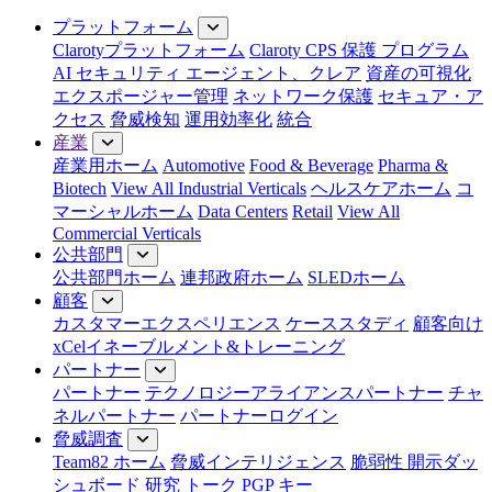
メニューを閉じる
プラットフォーム
Clarotyプラットフォーム
Claroty CPS 保護 プログラム
AI セキュリティ エージェント、クレア
資産の可視化
エクスポージャー管理
ネットワーク保護
セキュア・ア
クセス
脅威検知
運用効率化
統合
産業
産業用ホーム
Automotive
Food & Beverage
Pharma &
Biotech
View All Industrial Verticals
ヘルスケアホーム
コ
マーシャルホーム
Data Centers
Retail
View All
Commercial Verticals
公共部門
公共部門ホーム
連邦政府ホーム
SLEDホーム
顧客
カスタマーエクスペリエンス
ケーススタディ
顧客向け
xCelイネーブルメント&トレーニング
パートナー
パートナー
テクノロジーアライアンスパートナー
チャ
ネルパートナー
パートナーログイン
脅威調査
Team82 ホーム
脅威インテリジェンス
脆弱性 開示ダッ
シュボード
研究
トーク
PGP キー