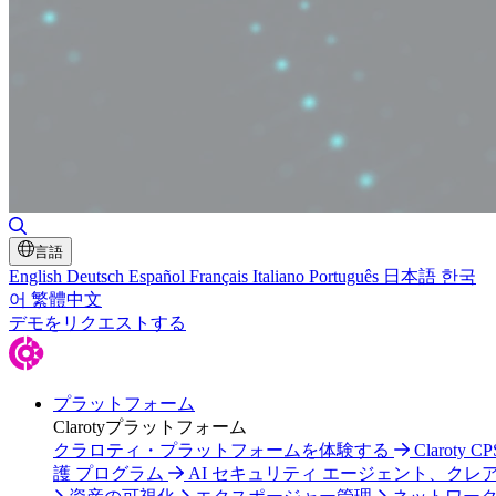
検索の切り替え
言語
English
Deutsch
Español
Français
Italiano
Português
日本語
한국
어
繁體中文
デモをリクエストする
プラットフォーム
Clarotyプラットフォーム
クラロティ・プラットフォームを体験する
Claroty C
護 プログラム
AI セキュリティ エージェント、クレ