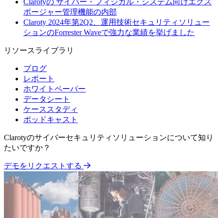
Clarotyの サイバー・フィジカル・システム向けエクス
ポージャー管理機能の内部
Claroty 2024年第2Q2、運用技術セキュリティソリュー
ションのForrester Waveで強力な業績を挙げました
リソースライブラリ
ブログ
レポート
ホワイトペーパー
データシート
ケーススタディ
ポッドキャスト
Clarotyのサイバーセキュリティソリューションについて知り
たいですか？
デモをリクエストする