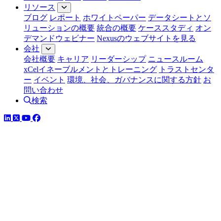
リソース
ブログ
レポート
ホワイトペーパー
データシートとソ
リューションの概要
統合の概要
ケーススタディ
オン
デマンドウェビナー
Nexusのウェブサイトを見る
会社
会社概要
キャリア
リーダーシップ
ニュースルーム
xCelイネーブルメントとトレーニング
トラストセンタ
ー
イベント
環境、社会、ガバナンスに関する方針
お
問い合わせ
検索
LinkedIn
YouTube
Facebook
ツイッター