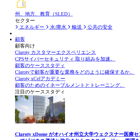
州、地方、教育（SLED）
セクター
エネルギー
水/廃水
輸送
公共の安全
顧客
顧客向け
Claroty カスタマーエクスペリエンス
CPSサイバーセキュリティ 取り組みを加速。
顧客のケーススタディ
Clarotyで顧客が重要な業務をどのように確保するか。
Claroty xCelアカデミー
顧客のためのイネーブルメントとトレーニング。
注目のケーススタディ
Claroty xDome がオハイオ州立大学ウェクスナー医療