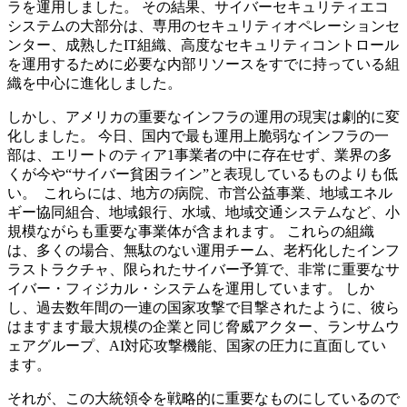
ラを運用しました。 その結果、サイバーセキュリティエコ
システムの大部分は、専用のセキュリティオペレーションセ
ンター、成熟したIT組織、高度なセキュリティコントロール
を運用するために必要な内部リソースをすでに持っている組
織を中心に進化しました。
しかし、アメリカの重要なインフラの運用の現実は劇的に変
化しました。 今日、国内で最も運用上脆弱なインフラの一
部は、エリートのティア1事業者の中に存在せず、業界の多
くが今や“サイバー貧困ライン”と表現しているものよりも低
い。 これらには、地方の病院、市営公益事業、地域エネル
ギー協同組合、地域銀行、水域、地域交通システムなど、小
規模ながらも重要な事業体が含まれます。 これらの組織
は、多くの場合、無駄のない運用チーム、老朽化したインフ
ラストラクチャ、限られたサイバー予算で、非常に重要なサ
イバー・フィジカル・システムを運用しています。 しか
し、過去数年間の一連の国家攻撃で目撃されたように、彼ら
はますます最大規模の企業と同じ脅威アクター、ランサムウ
ェアグループ、AI対応攻撃機能、国家の圧力に直面してい
ます。
それが、この大統領令を戦略的に重要なものにしているので