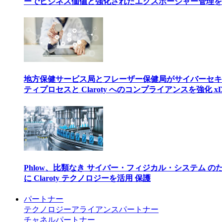
ーでビジネス価値と強化されたエクスポージャー管理を
地方保健サービス局とフレーザー保健局がサイバーセキ
ティプロセスと Claroty へのコンプライアンスを強化 xD
Phlow、比類なき サイバー・フィジカル・システム の
に Claroty テクノロジーを活用 保護
パートナー
テクノロジーアライアンスパートナー
チャネルパートナー