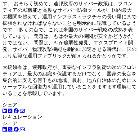
す。 おそらく初めて、連邦政府のサイバー政策は、フロン
ティアのAI機能と高度なサイバー防衛ツールが、国内最大
の機関を超えて、運用インフラストラクチャの長い尾にまで
拡張されなければならないことを明示的に認識しているよう
です。 多くの点で、これは米国のサイバー戦略の成熟を表
しています。 問題は、もはや最大の機関が安全かどうかだ
けではない。 問題は、AIが脆弱性発見、エクスプロイト開
発、サイバー物理攻撃機能を劇的に加速させる時代に、国の
より広範な運用ファブリックが耐えられるかどうかです。
大統領令は、連邦政府が、重要なインフラ防衛の次のフロン
ティアは、最大の組織を保護するだけでなく、国家の安定を
集合的に支える何千もの地域、農村、地方自治体のためにス
ケーラブルな回復力を運用していることをますます理解して
いることを示唆しています。
シェア
LinkedIn
Facebook
ツイッター
レギュレーション
シェア
LinkedIn
Facebook
ツイッター