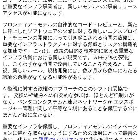
び重要なインフラ事業者は、新しいモデルへの事前リリース
アクセスが可能になります。
フロンティア・モデルの自律的なコード・レビューと、新た
に浮上したソフトウェアの欠陥に対する新しいエクスプロイ
ト・チェーンの開発によって引き起こされる時間の蒸発は、
重要なインフラストラクチャに対する脅威とリスクの構造的
な加速です。 これは、政策の目的を根本的に変える重要な
インフラ防衛における新しい現実です。 AIモデルが変化
し、ごくわずかな時間で改善していることを考えると、監
視、新しいルール、規格開発には、数か月から数年にわたる
議論の余地がなくなる可能性があります。
AI監視に対する政権のアプローチのこのシフトは妥協で
す。 交換の枠組みへの自発的な参加は、ほとんど強制力が
なく、ペンタゴンシステムと連邦ネットワークが エクスポ
ージャー管理に関して平等な立場にあることを保証するのに
ほとんど役に立たない。
重要なインフラを保護し、フロンティアモデルのイノベーシ
ョンに遅れを取らないようにするための政府にとって最善の
道は、代わりに
運用のレジリエンス
に焦点を当てることで