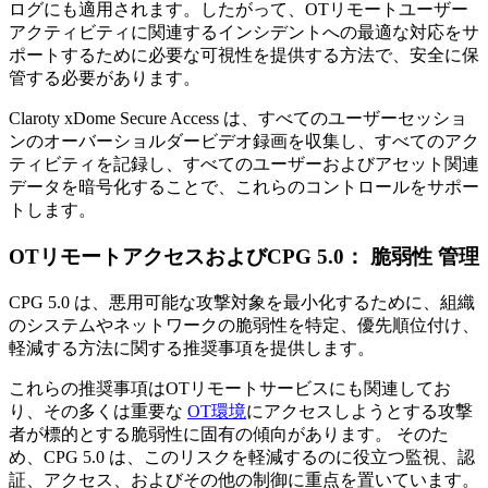
ログにも適用されます。したがって、OTリモートユーザー
アクティビティに関連するインシデントへの最適な対応をサ
ポートするために必要な可視性を提供する方法で、安全に保
管する必要があります。
Claroty xDome Secure Access は、すべてのユーザーセッショ
ンのオーバーショルダービデオ録画を収集し、すべてのアク
ティビティを記録し、すべてのユーザーおよびアセット関連
データを暗号化することで、これらのコントロールをサポー
トします。
OTリモートアクセスおよびCPG 5.0： 脆弱性 管理
CPG 5.0 は、悪用可能な攻撃対象を最小化するために、組織
のシステムやネットワークの脆弱性を特定、優先順位付け、
軽減する方法に関する推奨事項を提供します。
これらの推奨事項はOTリモートサービスにも関連してお
り、その多くは重要な
OT環境
にアクセスしようとする攻撃
者が標的とする脆弱性に固有の傾向があります。 そのた
め、CPG 5.0 は、このリスクを軽減するのに役立つ監視、認
証、アクセス、およびその他の制御に重点を置いています。