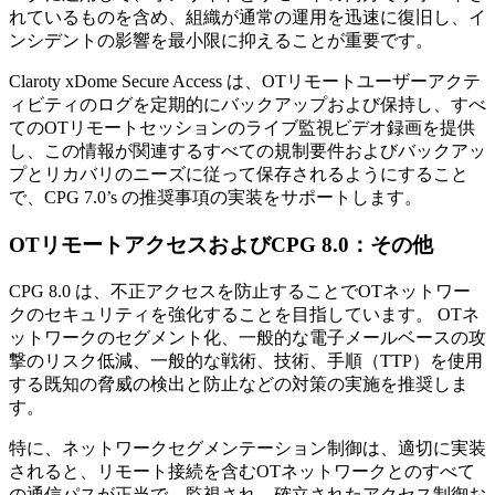
れているものを含め、組織が通常の運用を迅速に復旧し、イ
ンシデントの影響を最小限に抑えることが重要です。
Claroty xDome Secure Access は、OTリモートユーザーアクテ
ィビティのログを定期的にバックアップおよび保持し、すべ
てのOTリモートセッションのライブ監視ビデオ録画を提供
し、この情報が関連するすべての規制要件およびバックアッ
プとリカバリのニーズに従って保存されるようにすること
で、CPG 7.0’s の推奨事項の実装をサポートします。
OTリモートアクセスおよびCPG 8.0：その他
CPG 8.0 は、不正アクセスを防止することでOTネットワー
クのセキュリティを強化することを目指しています。 OTネ
ットワークのセグメント化、一般的な電子メールベースの攻
撃のリスク低減、一般的な戦術、技術、手順（TTP）を使用
する既知の脅威の検出と防止などの対策の実施を推奨しま
す。
特に、ネットワークセグメンテーション制御は、適切に実装
されると、リモート接続を含むOTネットワークとのすべて
の通信パスが正当で、監視され、確立されたアクセス制御お