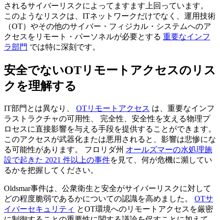
されるサイバーリスクによってますます上回っています。
このようなリスクは、ITネットワークだけでなく、運用技術
（OT）やその他のサイバー・フィジカル・システムへのア
クセスをリモート・パーソネルが必要とする
重要なインフ
ラ部門
では特に深刻です。
安全でないOTリモートアクセスのリス
クを理解する
IT部門とは異なり、
OTリモートアクセス
は、重要なインフ
ラストラクチャの可用性、 完全性、安全性を支える物理プ
ロセスに直接影響を与える手段を提供することができます。
このアクセスが武器化または悪用されると、影響は悲惨にな
る可能性があります。 フロリダ州
オールズマーの水処理施
設で起きた 2021 件以上の事件
を見て、何が危機に瀕してい
るかを把握してください。
Oldsmar事件は、公衆衛生と安全がサイバーリスクに対して
どの程度脆弱であるかについての認識を高めました。
OTサ
イバーセキュリティ
とOT環境へのリモートアクセスを厳密
に制御することの重要性に関する議論を促すことに加えて、