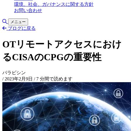
環境、社会、ガバナンスに関する方針
お問い合わせ
検索の切り替え
メニュー
ブログに戻る
OTリモートアクセスにおけ
るCISAのCPGの重要性
パラビシン
/
2023年2月9日
/
7 分間で読めます