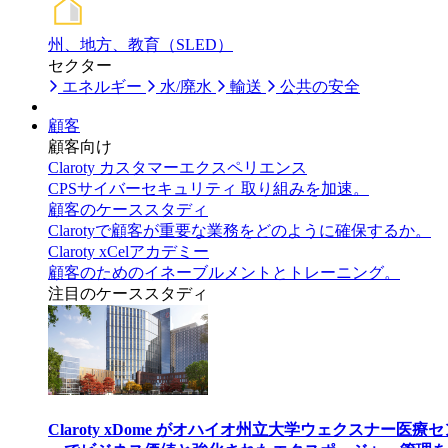
州、地方、教育（SLED）
セクター
エネルギー
水/廃水
輸送
公共の安全
顧客
顧客向け
Claroty カスタマーエクスペリエンス
CPSサイバーセキュリティ 取り組みを加速。
顧客のケーススタディ
Clarotyで顧客が重要な業務をどのように確保するか。
Claroty xCelアカデミー
顧客のためのイネーブルメントとトレーニング。
注目のケーススタディ
Claroty xDome がオハイオ州立大学ウェクスナー医療