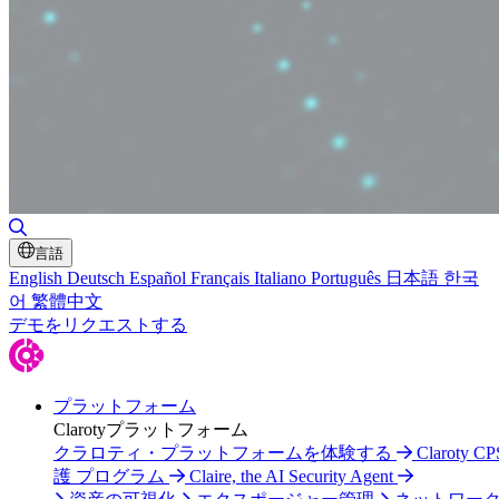
検索の切り替え
言語
English
Deutsch
Español
Français
Italiano
Português
日本語
한국
어
繁體中文
デモをリクエストする
プラットフォーム
Clarotyプラットフォーム
クラロティ・プラットフォームを体験する
Claroty C
護 プログラム
Claire, the AI Security Agent