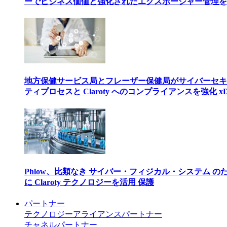
ーでビジネス価値と強化されたエクスポージャー管理を
地方保健サービス局とフレーザー保健局がサイバーセキ
ティプロセスと Claroty へのコンプライアンスを強化 xD
Phlow、比類なき サイバー・フィジカル・システム の
に Claroty テクノロジーを活用 保護
パートナー
テクノロジーアライアンスパートナー
チャネルパートナー