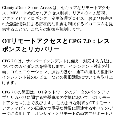
Claroty xDome Secure Access は、セキュアなリモートアクセ
ス、MFA、きめ細かなアクセス制御、リアルタイム監視、
アクティビティロギング、変更管理プロセス、および侵害さ
れた認証情報による潜在的な損害を制限するメカニズムを提
供することで、これらの制御を強制します。
OTリモートアクセスとCPG 7.0：レス
ポンスとリカバリー
CPG 7.0 は、サイバーインシデントに備え、対応する方法に
ついてのガイダンスを提供します。 インシデント対応の計
画、コミュニケーション、演習のほか、通常の運用の復旧や
インシデント後のレビューなどの復旧活動についても取り上
げます。
CPG 7.0 の範囲は、OTネットワークのデータのバックアッ
プとリカバリに関する推奨事項の文脈において、OTリモー
トアクセスにまで及びます。 このような制御をOTリモート
アクティビティの広範かつ重要な性質に関連するすべてのデ
ータに適用して、オンサイトとリモートの両方でサポートさ