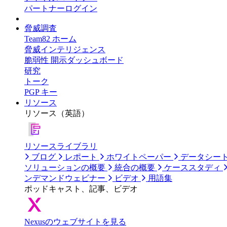
パートナーログイン
脅威調査
Team82 ホーム
脅威インテリジェンス
脆弱性 開示ダッシュボード
研究
トーク
PGP キー
リソース
リソース（英語）
リソースライブラリ
ブログ
レポート
ホワイトペーパー
データシー
ソリューションの概要
統合の概要
ケーススタディ
ンデマンドウェビナー
ビデオ
用語集
ポッドキャスト、記事、ビデオ
Nexusのウェブサイトを見る