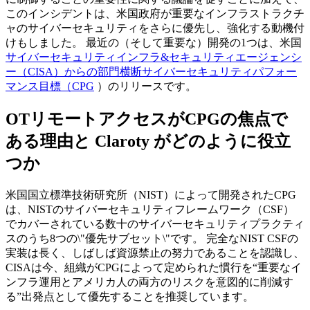
このインシデントは、米国政府が重要なインフラストラクチ
ャのサイバーセキュリティをさらに優先し、強化する動機付
けもしました。 最近の（そして重要な）開発の1つは、米国
サイバーセキュリティインフラ&セキュリティエージェンシ
ー（CISA）からの部門横断サイバーセキュリティパフォー
マンス目標（CPG
）のリリースです。
OTリモートアクセスがCPGの焦点で
ある理由と Claroty がどのように役立
つか
米国国立標準技術研究所（NIST）によって開発されたCPG
は、NISTのサイバーセキュリティフレームワーク（CSF）
でカバーされている数十のサイバーセキュリティプラクティ
スのうち8つの\"優先サブセット\"です。 完全なNIST CSFの
実装は長く、しばしば資源禁止の努力であることを認識し、
CISAは今、組織がCPGによって定められた慣行を“重要なイ
ンフラ運用とアメリカ人の両方のリスクを意図的に削減す
る”出発点として優先することを推奨しています。