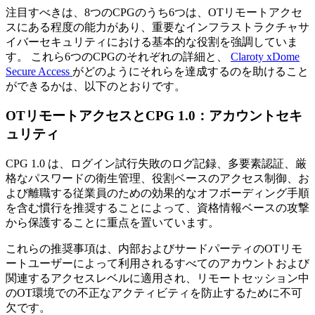
注目すべきは、8つのCPGのうち6つは、OTリモートアクセ
スにある程度の能力があり、重要なインフラストラクチャサ
イバーセキュリティにおける基本的な役割を強調していま
す。 これら6つのCPGのそれぞれの詳細と、
Claroty xDome
Secure Access
がどのようにそれらを達成するのを助けること
ができるかは、以下のとおりです。
OTリモートアクセスとCPG 1.0：アカウントセキ
ュリティ
CPG 1.0 は、ログイン試行失敗のログ記録、多要素認証、厳
格なパスワードの衛生管理、役割ベースのアクセス制御、お
よび離職する従業員のための効果的なオフボーディング手順
を含む慣行を推奨することによって、資格情報ベースの攻撃
から保護することに重点を置いています。
これらの推奨事項は、内部およびサードパーティのOTリモ
ートユーザーによって利用されるすべてのアカウントおよび
関連するアクセスレベルに適用され、リモートセッション中
のOT環境での不正なアクティビティを防止するために不可
欠です。