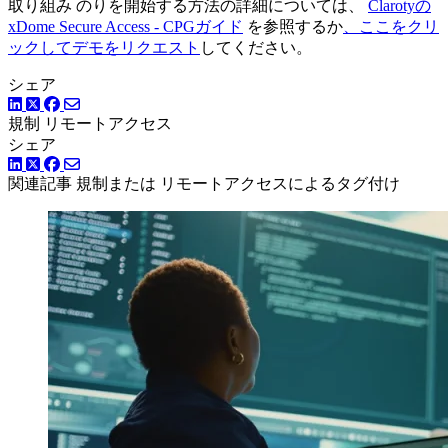
取り組み のりを開始する方法の詳細については、
Clarotyの
xDome Secure Access - CPGガイド
を参照するか
、ここをクリ
ックしてデモをリクエスト
してください。
シェア
LinkedIn
Facebook
ツイッター
規制
リモートアクセス
シェア
LinkedIn
Facebook
ツイッター
関連記事
規制または リモートアクセスによるタグ付け