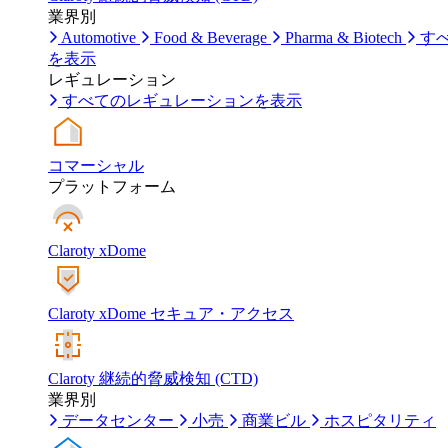
業界別
Automotive
Food & Beverage
Pharma & Biotech
す
を表示
レギュレーション
すべてのレギュレーションを表示
コマーシャル
プラットフォーム
Claroty xDome
Claroty xDome セキュア・アクセス
Claroty 継続的脅威検知 (CTD)
業界別
データセンター
小売
商業ビル
ホスピタリティ