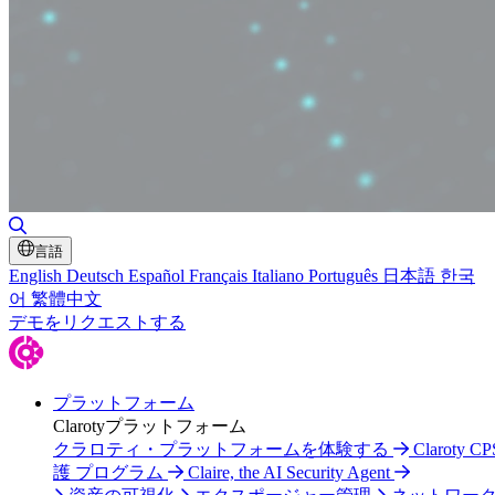
検索の切り替え
言語
English
Deutsch
Español
Français
Italiano
Português
日本語
한국
어
繁體中文
デモをリクエストする
プラットフォーム
Clarotyプラットフォーム
クラロティ・プラットフォームを体験する
Claroty C
護 プログラム
Claire, the AI Security Agent