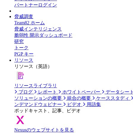
パートナーログイン
脅威調査
Team82 ホーム
脅威インテリジェンス
脆弱性 開示ダッシュボード
研究
トーク
PGP キー
リソース
リソース（英語）
リソースライブラリ
ブログ
レポート
ホワイトペーパー
データシー
ソリューションの概要
統合の概要
ケーススタディ
ンデマンドウェビナー
ビデオ
用語集
ポッドキャスト、記事、ビデオ
Nexusのウェブサイトを見る