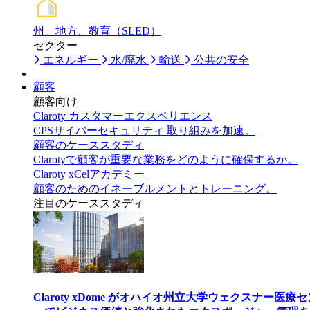
州、地方、教育（SLED）
セクター
エネルギー
水/廃水
輸送
公共の安全
顧客
顧客向け
Claroty カスタマーエクスペリエンス
CPSサイバーセキュリティ 取り組みを加速。
顧客のケーススタディ
Clarotyで顧客が重要な業務をどのように確保するか。
Claroty xCelアカデミー
顧客のためのイネーブルメントとトレーニング。
注目のケーススタディ
Claroty xDome がオハイオ州立大学ウェクスナー医療