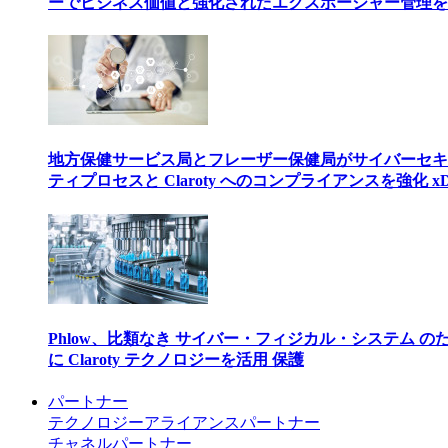
ーでビジネス価値と強化されたエクスポージャー管理を
地方保健サービス局とフレーザー保健局がサイバーセキ
ティプロセスと Claroty へのコンプライアンスを強化 xD
Phlow、比類なき サイバー・フィジカル・システム の
に Claroty テクノロジーを活用 保護
パートナー
テクノロジーアライアンスパートナー
チャネルパートナー